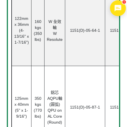
1
122mm
160
W 全效
x 36mm
kgs
輪
(4-
1151(D)-05-64-1
1151(D)-
(350
W
13/16" x
lbs)
Resolute
1-7/16")
鋁芯
125mm
350
AQPU輪
x 40mm
kgs
(圓弧)
1151(D)-05-87-1
1151(D)-
(5" x 1-
(770
QPU on
9/16")
lbs)
AL Core
(Round)