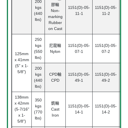
200
膠輪
kgs
1151(D)-05-
1151(D)-05-
115
Non-
(440
11-1
11-2
marking
lbs)
Rubber
on Cast
250
kgs
尼龍輪
1151(D)-05-
1151(D)-05-
115
(550
Nylon
07-1
07-2
125mm
lbs)
x 41mm
(5" x 1-
200
5/8")
kgs
CPD輪
1151(D)-05-
1151(D)-05-
115
(440
CPD
49-1
49-2
lbs)
138mm
350
x 42mm
銑輪
kgs
1151(D)-05-
1151(D)-05-
(5-7/16"
Cast
(770
14-1
14-2
x 1-
Iron
lbs)
5/8")