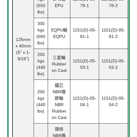
(550
EPU
78-1
78-2
lbs)
300
kgs
EQPU輪
1151(D)-05-
1151(D)-05-
115
(660
EQPU
81-1
81-2
125mm
lbs)
x 40mm
(5" x 1-
200
三星輪
9/16")
kgs
1151(D)-05-
1151(D)-05-
115
Rubber
(440
03-1
03-2
on Cast
lbs)
鐵芯
200
NBR橡
kgs
膠輪
1151(D)-05-
1151(D)-05-
115
(440
NBR
04-1
04-2
lbs)
Rubber
on Cast
環保
NBR橡