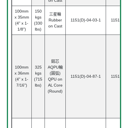
on Cast
100mm
150
三星輪
x 35mm
kgs
Rubber
1151(D)-04-03-1
1151(D)-
(4" x 1-
(330
on Cast
1/8")
lbs)
鋁芯
100mm
325
AQPU輪
x 36mm
kgs
(圓弧)
1151(D)-04-87-1
1151(D)-
(4" x 1-
(715
QPU on
7/16")
lbs)
AL Core
(Round)