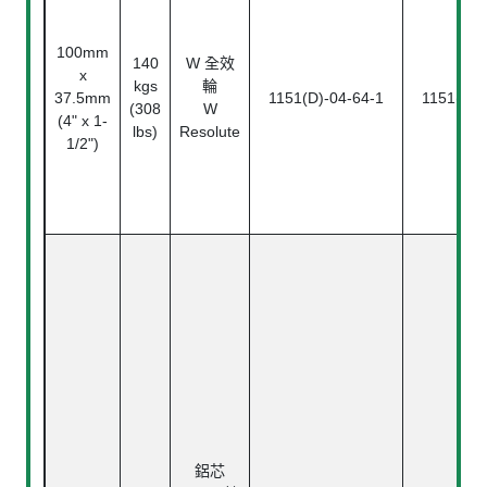
100mm
140
W 全效
x
kgs
輪
37.5mm
1151(D)-04-64-1
1151(D)-
(308
W
(4" x 1-
lbs)
Resolute
1/2")
鋁芯