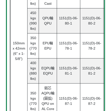
lbs)
Cast
450
kgs
QPU輪
1151(D)-06-
1151(D)-06-
115
(990
QPU
80-1
80-2
lbs)
350
150mm
kgs
EPU輪
1151(D)-06-
1151(D)-06-
115
x 42mm
(770
EPU
78-1
78-2
(6" x 1-
lbs)
5/8")
400
kgs
EQPU輪
1151(D)-06-
1151(D)-06-
115
(880
EQPU
81-1
81-2
lbs)
鋁芯
350
AQPU輪
kgs
(圓弧)
1151(D)-06-
1151(D)-06-
115
(770
QPU on
87-1
87-2
lbs)
AL Core