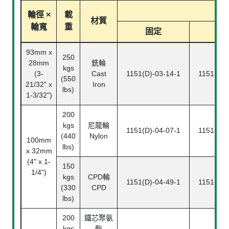
型
輪徑 ×
載
材質
輪寬
重
固定
活
93mm x
250
28mm
銑輪
kgs
(3-
Cast
1151(D)-03-14-1
1151(D)-
(550
21/32" x
Iron
lbs)
1-3/32")
200
kgs
尼龍輪
1151(D)-04-07-1
1151(D)-
(440
Nylon
100mm
lbs)
x 32mm
(4" x 1-
150
1/4")
kgs
CPD輪
1151(D)-04-49-1
1151(D)-
(330
CPD
lbs)
200
鐵芯聚氨
kgs
酯