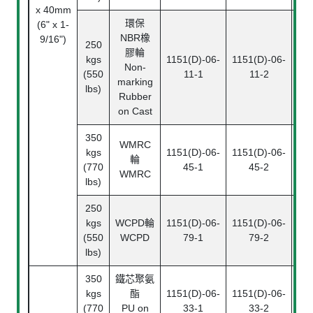
x 40mm
環保
(6" x 1-
NBR橡
9/16")
250
膠輪
kgs
1151(D)-06-
1151(D)-06-
115
Non-
(550
11-1
11-2
marking
lbs)
Rubber
on Cast
350
WMRC
kgs
1151(D)-06-
1151(D)-06-
115
輪
(770
45-1
45-2
WMRC
lbs)
250
kgs
WCPD輪
1151(D)-06-
1151(D)-06-
115
(550
WCPD
79-1
79-2
lbs)
350
鐵芯聚氨
kgs
酯
1151(D)-06-
1151(D)-06-
115
(770
PU on
33-1
33-2