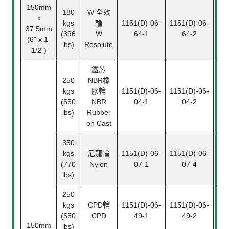
150mm
180
W 全效
x
kgs
輪
1151(D)-06-
1151(D)-06-
115
37.5mm
(396
W
64-1
64-2
(6" x 1-
lbs)
Resolute
1/2")
鐵芯
250
NBR橡
kgs
膠輪
1151(D)-06-
1151(D)-06-
115
(550
NBR
04-1
04-2
lbs)
Rubber
on Cast
350
kgs
尼龍輪
1151(D)-06-
1151(D)-06-
115
(770
Nylon
07-1
07-4
lbs)
250
kgs
CPD輪
1151(D)-06-
1151(D)-06-
115
(550
CPD
49-1
49-2
150mm
lbs)