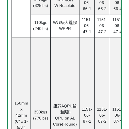
06-
06-
06-
(325lbs)
W Resolute
66-1
66-2
66-4
1151-
1151-
1151-
110kgs
W超級人造膠
06-
06-
06-
(240lbs)
WPPR
47-1
47-2
47-4
150mm
鋁芯AQPU輪
x
1151-
1151-
1151-
350kgs
(圓弧)
42mm
06-
06-
06-
(770lbs)
QPU on AL
(6" x 1-
87-1
87-2
87-4
Core(Round)
5/8")