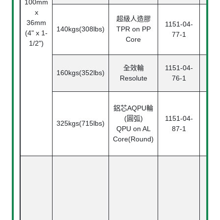
100mm
x
超級人造膠
36mm
1151-04-
115
140kgs(308lbs)
TPR on PP
(4" x 1-
77-1
7
Core
1/2")
全效輪
1151-04-
115
160kgs(352lbs)
Resolute
76-1
7
鋁芯AQPU輪
(圓弧)
1151-04-
115
325kgs(715lbs)
QPU on AL
87-1
8
Core(Round)