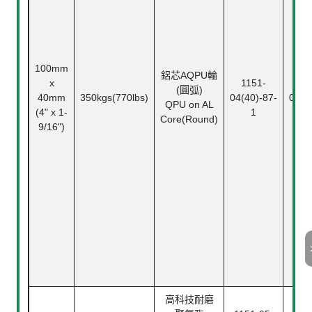
100mm
鋁芯AQPU輪
x
1151-
11
(圓弧)
40mm
350kgs(770lbs)
04(40)-87-
04(4
QPU on AL
(4" x 1-
1
Core(Round)
9/16")
高科技耐磨