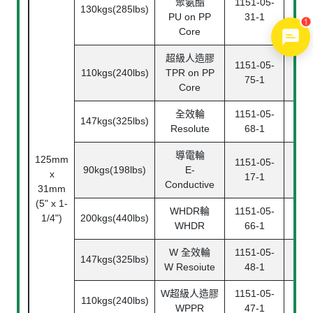
聚氨酯
1151-05-
115
130kgs(285lbs)
PU on PP
31-1
3
1
Core
超級人造膠
1151-05-
115
110kgs(240lbs)
TPR on PP
75-1
7
Core
全效輪
1151-05-
115
147kgs(325lbs)
Resolute
68-1
6
導電輪
125mm
1151-05-
115
90kgs(198lbs)
E-
x
17-1
1
Conductive
31mm
(5" x 1-
WHDR輪
1151-05-
115
1/4")
200kgs(440lbs)
WHDR
66-1
6
W 全效輪
1151-05-
115
147kgs(325lbs)
W Resoiute
48-1
4
W超級人造膠
1151-05-
115
110kgs(240lbs)
WPPR
47-1
4