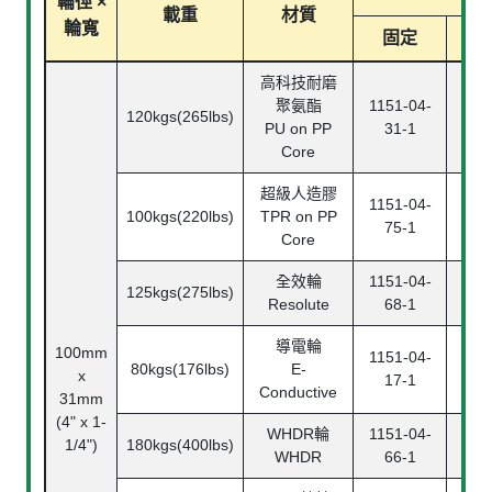
輪徑 ×
載重
材質
輪寬
固定
高科技耐磨
聚氨酯
1151-04-
115
120kgs(265lbs)
PU on PP
31-1
3
Core
超級人造膠
1151-04-
115
100kgs(220lbs)
TPR on PP
75-1
7
Core
全效輪
1151-04-
115
125kgs(275lbs)
Resolute
68-1
6
導電輪
100mm
1151-04-
115
80kgs(176lbs)
E-
x
17-1
1
Conductive
31mm
(4" x 1-
WHDR輪
1151-04-
115
1/4")
180kgs(400lbs)
WHDR
66-1
6