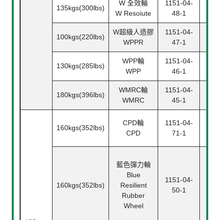
W 全效輪
1151-04-
115
135kgs(300lbs)
W Resoiute
48-1
4
W超級人造膠
1151-04-
115
100kgs(220lbs)
WPPR
47-1
4
WPP輪
1151-04-
115
130kgs(285lbs)
WPP
46-1
4
WMRC輪
1151-04-
115
180kgs(396lbs)
WMRC
45-1
4
CPD輪
1151-04-
115
160kgs(352lbs)
CPD
71-1
7
藍色彈力輪
Blue
1151-04-
115
160kgs(352lbs)
Resilient
50-1
5
Rubber
Wheel