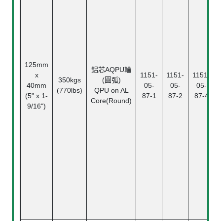
125mm
鋁芯AQPU輪
x
1151-
1151-
1151-
350kgs
(圓弧)
40mm
05-
05-
05-
(770lbs)
QPU on AL
(5" x 1-
87-1
87-2
87-4
Core(Round)
9/16")