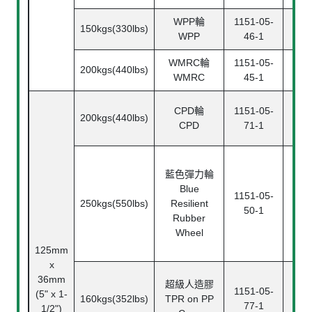
WPP輪
1151-05-
115
150kgs(330lbs)
WPP
46-1
4
WMRC輪
1151-05-
115
200kgs(440lbs)
WMRC
45-1
4
CPD輪
1151-05-
115
200kgs(440lbs)
CPD
71-1
7
藍色彈力輪
Blue
1151-05-
115
250kgs(550lbs)
Resilient
50-1
5
Rubber
Wheel
125mm
x
36mm
超級人造膠
1151-05-
115
(5" x 1-
160kgs(352lbs)
TPR on PP
77-1
7
1/2")