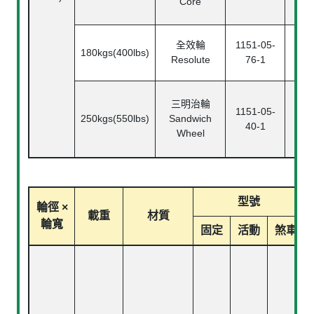
Core
全效輪
1151-05-
115
180kgs(400lbs)
Resolute
76-1
7
三明治輪
1151-05-
115
250kgs(550lbs)
Sandwich
40-1
4
Wheel
型號
輪徑 ×
載重
材質
輪寬
固定
活動
煞車