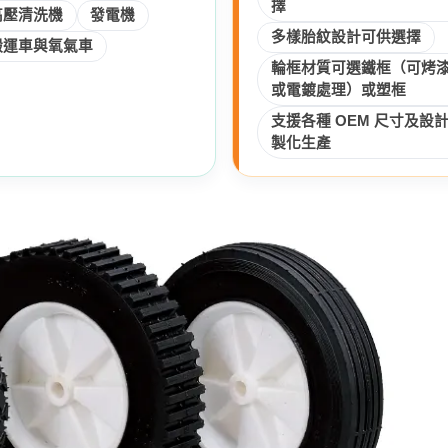
擇
高壓清洗機
發電機
多樣胎紋設計可供選擇
搬運車與氧氣車
輪框材質可選鐵框（可烤
或電鍍處理）或塑框
支援各種 OEM 尺寸及設
製化生產