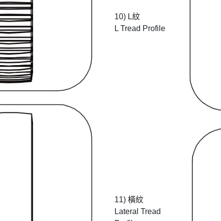
10) L紋
L Tread Profile
11) 橫紋
Lateral Tread