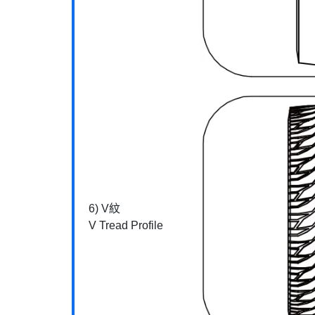
6) V紋
V Tread Profile