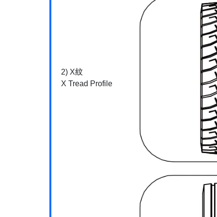
2) X紋
X Tread Profile