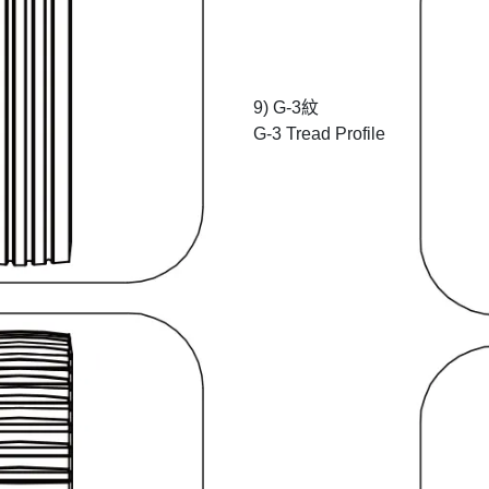
9) G-3紋
G-3 Tread Profile