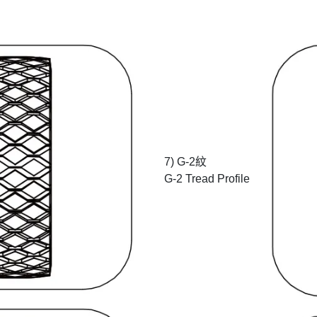
7) G-2紋
G-2 Tread Profile