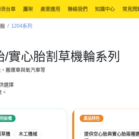
物流台車
鷹架
產業應用
聯絡我們
知識中心
常見問
機輪
1204系列
心胎/實心胎割草機輪系列
機，搬運車與氧汽車等
供選擇
產。
用設備
產品特色
割草機
木工機械
提供空心胎與實心胎兩種