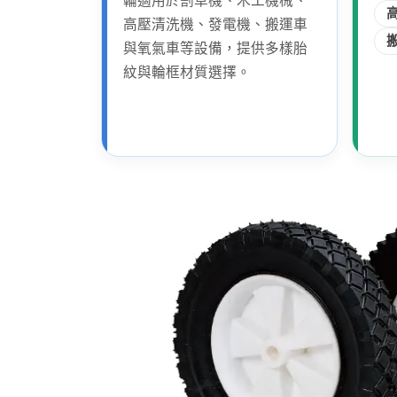
輪適用於割草機、木工機械、
高壓清洗機、發電機、搬運車
與氧氣車等設備，提供多樣胎
紋與輪框材質選擇。