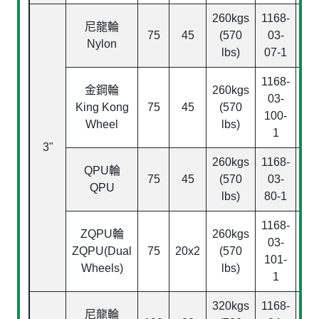
260kgs
1168-
116
尼龍輪
75
45
(570
03-
03
Nylon
lbs)
07-1
07
1168-
116
金鋼輪
260kgs
03-
03
King Kong
75
45
(570
100-
10
Wheel
lbs)
1
3"
260kgs
1168-
116
QPU
輪
75
45
(570
03-
03
QPU
lbs)
80-1
80
1168-
116
ZQPU
輪
260kgs
03-
03
ZQPU(Dual
75
20x2
(570
101-
10
Wheels)
lbs)
1
320kgs
1168-
116
尼龍輪