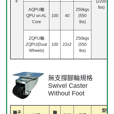
4"
(2200
lbs)
AQPU
輪
250kgs
QPU on AL
100
40
(550
Core
lbs)
ZQPU
輪
250kgs
ZQPU(Dual
100
22x2
(550
Wheels)
lbs)
無支撐腳輪規格
Swivel Caster
Without Foot
型號
輪子
輪