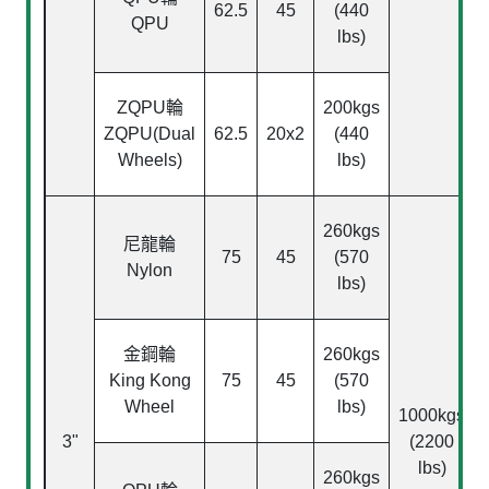
62.5
45
(440
QPU
lbs)
ZQPU
輪
200kgs
ZQPU(Dual
62.5
20x2
(440
Wheels)
lbs)
260kgs
尼龍輪
75
45
(570
Nylon
lbs)
金鋼輪
260kgs
King Kong
75
45
(570
Wheel
lbs)
1000kgs
3"
(2200
lbs)
260kgs