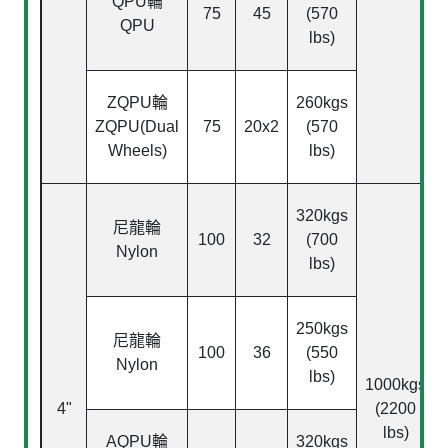
QPU
輪
75
45
(570
QPU
lbs)
ZQPU
輪
260kgs
ZQPU(Dual
75
20x2
(570
Wheels)
lbs)
320kgs
尼龍輪
100
32
(700
Nylon
lbs)
250kgs
尼龍輪
100
36
(550
Nylon
lbs)
1000kgs
4"
(2200
lbs)
AQPU
輪
320kgs