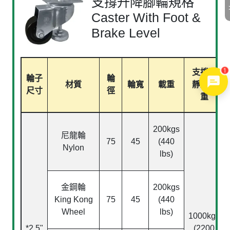
支撐升降腳輪規格
Caster With Foot &
Brake Level
1
支撐腳
輪子
輪
材質
輪寬
載重
靜壓荷
尺寸
徑
重
200kgs
尼龍輪
75
45
(440
Nylon
lbs)
金鋼輪
200kgs
King Kong
75
45
(440
Wheel
lbs)
1000kgs
*2.5"
(2200