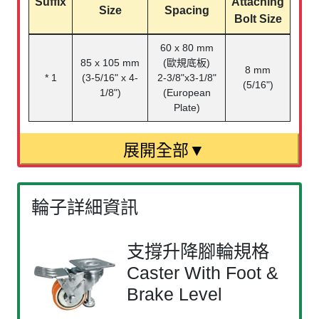
Suffix
Attaching
Size
Spacing
Bolt Size
60 x 80 mm
85 x 105 mm
(歐規底板)
8 mm
* 1
(3-5/16" x 4-
2-3/8"x3-1/8"
(5/16")
1/8")
(European
Plate)
輪子詳細資訊
支撐升降腳輪規格
Caster With Foot &
Brake Level