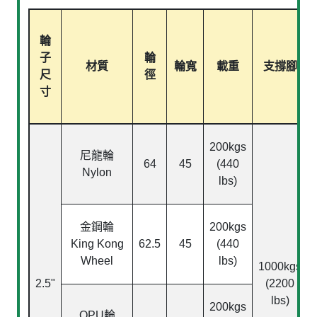
輪
子
輪
材質
輪寬
載重
支撐腳
尺
徑
寸
200kgs
尼龍輪
64
45
(440
Nylon
lbs)
金鋼輪
200kgs
King Kong
62.5
45
(440
Wheel
lbs)
1000kgs
2.5"
(2200
lbs)
200kgs
QPU
輪