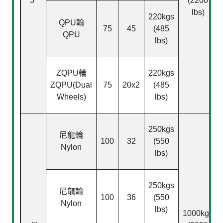
3"
(2200
lbs)
220kgs
QPU
輪
75
45
(485
QPU
lbs)
ZQPU
輪
220kgs
ZQPU(Dual
75
20x2
(485
Wheels)
lbs)
250kgs
尼龍輪
100
32
(550
Nylon
lbs)
250kgs
尼龍輪
100
36
(550
Nylon
lbs)
1000kgs