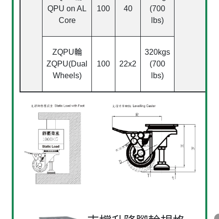
QPU on AL
100
40
(700
Core
lbs)
ZQPU
輪
320kgs
ZQPU(Dual
100
22x2
(700
Wheels)
lbs)