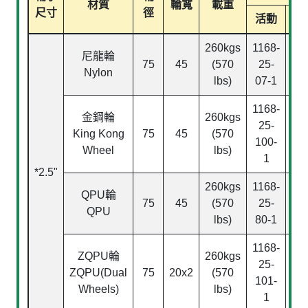
材質
輪寬
載重
尺寸
徑
活動
固
260kgs
1168-
116
尼龍輪
75
45
(570
25-
25
Nylon
lbs)
07-1
07
1168-
116
金鋼輪
260kgs
25-
25
King Kong
75
45
(570
100-
10
Wheel
lbs)
1
*2.5"
260kgs
1168-
116
QPU
輪
75
45
(570
25-
25
QPU
lbs)
80-1
80
1168-
116
ZQPU
輪
260kgs
25-
25
ZQPU(Dual
75
20x2
(570
101-
10
Wheels)
lbs)
1