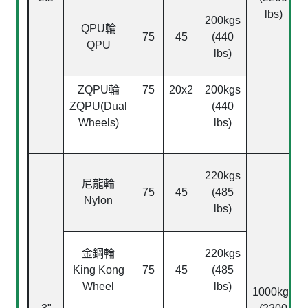
lbs)
200kgs
QPU
輪
75
45
(440
QPU
lbs)
ZQPU
輪
75
20x2
200kgs
ZQPU(Dual
(440
Wheels)
lbs)
220kgs
尼龍輪
75
45
(485
Nylon
lbs)
金鋼輪
220kgs
King Kong
75
45
(485
Wheel
lbs)
1000kgs