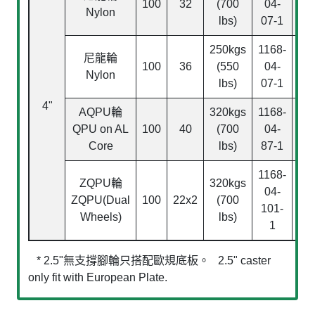
100
32
(700
04-
04
Nylon
lbs)
07-1
07
250kgs
1168-
116
尼龍輪
100
36
(550
04-
04
Nylon
lbs)
07-1
07
4"
AQPU
輪
320kgs
1168-
116
QPU on AL
100
40
(700
04-
04
Core
lbs)
87-1
87
1168-
116
ZQPU
輪
320kgs
04-
04
ZQPU(Dual
100
22x2
(700
101-
10
Wheels)
lbs)
1
* 2.5"無支撐腳輪只搭配歐規底板。 2.5" caster
only fit with European Plate.