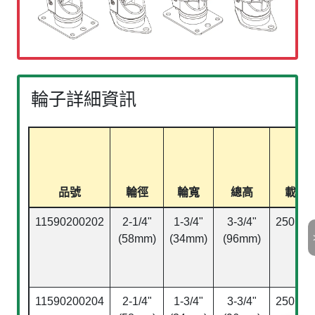
輪子詳細資訊
品號
輪徑
輪寬
總高
載重(
11590200202
2-1/4"
1-3/4"
3-3/4"
250kgs
(58mm)
(34mm)
(96mm)
lbs)
11590200204
2-1/4"
1-3/4"
3-3/4"
250kgs