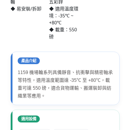
輪
五彩鋅
◆ 易安裝/拆卸
◆ 適用溫度環
境：-35℃ ~
+80℃
◆ 載重：550
磅
產品介紹
1159 機場輪系列具備靜音、抗衝擊與精密軸承
等特性，適用溫度範圍達 -35℃ 至 +80℃，載
重可達 550 磅，適合貨物運輸、搬運裝卸與紡
織業等應用。
適用設備