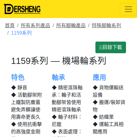
首頁
所有系列產品
所有腳輪產品
特殊腳輪系列
1159系列
⍗目錄下載
1159系列 — 機場輪系列
特色
軸承
應用
◆ 靜音
◆ 精密滾珠軸
◆ 貨物運輸送
◆ 活動腳架附
承：輪子和活
設備
上鐵製防塵蓋
動腳架皆使用
◆ 搬運/裝卸貨
避免弄髒讓使
精密滾珠軸承
物
用壽命更長久
◆ 輪子材料：
◆ 紡織業
◆ 使用抗衝擊
尼龍
◆ 運輸工具相
的高強度金剛
◆ 表面處理：
關應用