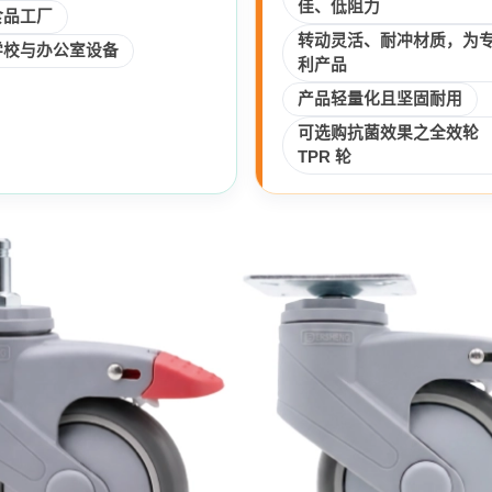
佳、低阻力
食品工厂
转动灵活、耐冲材质，为
学校与办公室设备
利产品
产品轻量化且坚固耐用
可选购抗菌效果之全效轮
TPR 轮