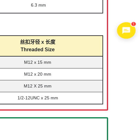
6.3 mm
1
丝扣牙径 x 长度
Threaded Size
M12 x 15 mm
M12 x 20 mm
M12 X 25 mm
1/2-12UNC x 25 mm