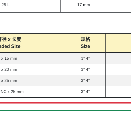
 25 L
17 mm
径 x 长度
规格
aded Size
Size
 x 15 mm
3" 4"
 x 20 mm
3" 4"
 x 25 mm
3" 4"
UNC x 25 mm
3" 4"