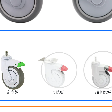
定向煞
长踏板
超长踏板