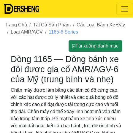
Trang Chủ
Tất Cả Sản Phẩm
Các Loại Bánh Xe Đẩy
Loại AMR/AGV
1165-6 Series
⍗Tải xuống danh mục
Dòng 1165 — Dòng bánh xe
đôi được gia cố AMR/AGV-6
của Mỹ (trung bình và nhẹ)
Chân máy được làm bằng các tấm có độ cứng cao,
với các hạt được xử lý nhiệt và các quả bóng có độ
chính xác cao để đạt được tải trọng cực cao và tuổi
thọ dài. Chân máy có thể xoay linh hoạt mà vẫn đảm
bảo trọng tâm thấp. Bề mặt bánh xe tiếp xúc nhiều
với mặt đất hoặc kết cấu hai bánh, lực đỡ ổn định và
bền bỉ hơn. Nó phù hợp cho AMR/AGV (xe không