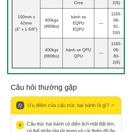
Core
2(6)
1165-
150mm x
bánh xe
400kgs
06-
42mm
EQPU
—
(880lbs)
81-
(6" x 1-5/8")
EQPU
2(6)
1165-
400kgs
bánh xe QPU
06-
—
(880lbs)
QPU
80-
2(6)
Câu hỏi thường gặp
Ưu điểm của cấu trúc hai bánh là gì?
Cấu trúc hai bánh có diện tích mặt đất lớn,
có thể phân tán tải trọng và cải thiện độ ổn