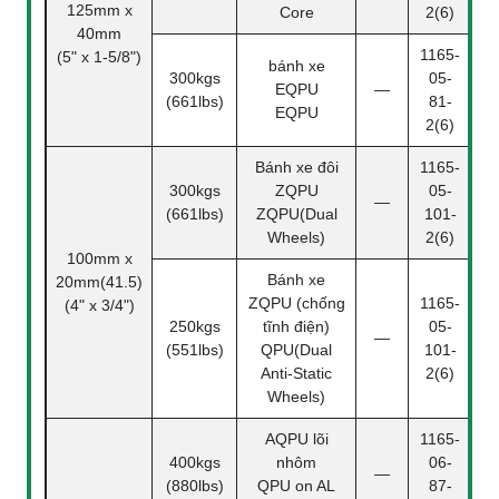
125mm x
Core
2(6)
40mm
1165-
(5" x 1-5/8")
bánh xe
300kgs
05-
EQPU
—
(661lbs)
81-
EQPU
2(6)
Bánh xe đôi
1165-
300kgs
ZQPU
05-
—
(661lbs)
ZQPU(Dual
101-
Wheels)
2(6)
100mm x
Bánh xe
20mm(41.5)
ZQPU (chống
1165-
(4" x 3/4")
250kgs
tĩnh điện)
05-
—
(551lbs)
QPU(Dual
101-
Anti-Static
2(6)
Wheels)
AQPU lõi
1165-
400kgs
nhôm
06-
—
(880lbs)
QPU on AL
87-