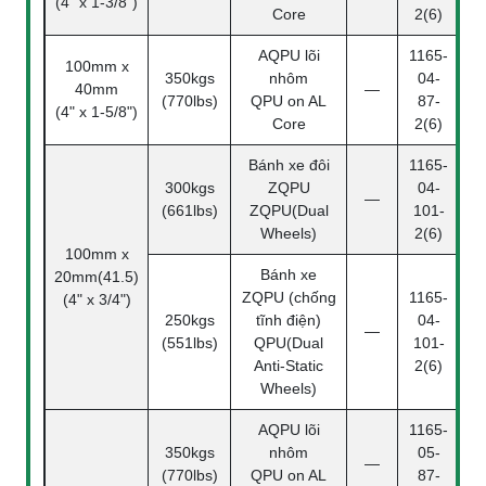
(4" x 1-3/8")
Core
2(6)
AQPU lõi
1165-
100mm x
350kgs
nhôm
04-
40mm
—
(770lbs)
QPU on AL
87-
(4" x 1-5/8")
Core
2(6)
Bánh xe đôi
1165-
300kgs
ZQPU
04-
—
(661lbs)
ZQPU(Dual
101-
Wheels)
2(6)
100mm x
Bánh xe
20mm(41.5)
ZQPU (chống
1165-
(4" x 3/4")
250kgs
tĩnh điện)
04-
—
(551lbs)
QPU(Dual
101-
Anti-Static
2(6)
Wheels)
AQPU lõi
1165-
350kgs
nhôm
05-
—
(770lbs)
QPU on AL
87-