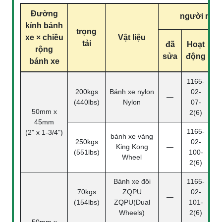
Đường
người mẫu
kính bánh
trọng
xe × chiều
Vật liệu
tải
đã
Hoạt
rộng
p
sửa
động
bánh xe
1165-
200kgs
Bánh xe nylon
02-
—
(440lbs)
Nylon
07-
50mm x
2(6)
45mm
1165-
(2" x 1-3/4")
bánh xe vàng
250kgs
02-
King Kong
—
(551lbs)
100-
Wheel
2(6)
Bánh xe đôi
1165-
70kgs
ZQPU
02-
—
(154lbs)
ZQPU(Dual
101-
Wheels)
2(6)
50mm x