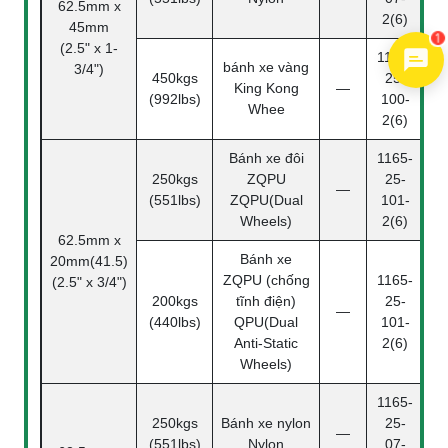
62.5mm x
2(6)
45mm
1
(2.5" x 1-
1165-
bánh xe vàng
3/4")
450kgs
25-
King Kong
—
(992lbs)
100-
Whee
2(6)
Bánh xe đôi
1165-
250kgs
ZQPU
25-
—
(551lbs)
ZQPU(Dual
101-
Wheels)
2(6)
62.5mm x
Bánh xe
20mm(41.5)
ZQPU (chống
1165-
(2.5" x 3/4")
200kgs
tĩnh điện)
25-
—
(440lbs)
QPU(Dual
101-
Anti-Static
2(6)
Wheels)
1165-
250kgs
Bánh xe nylon
25-
—
(551lbs)
Nylon
07-