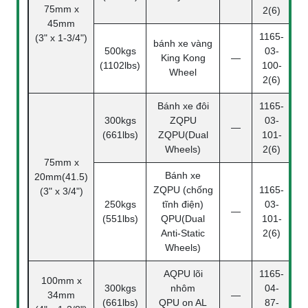
75mm x
2(6)
45mm
1165-
(3" x 1-3/4")
bánh xe vàng
500kgs
03-
King Kong
—
(1102lbs)
100-
Wheel
2(6)
Bánh xe đôi
1165-
300kgs
ZQPU
03-
—
(661lbs)
ZQPU(Dual
101-
Wheels)
2(6)
75mm x
Bánh xe
20mm(41.5)
ZQPU (chống
1165-
(3" x 3/4")
250kgs
tĩnh điện)
03-
—
(551lbs)
QPU(Dual
101-
Anti-Static
2(6)
Wheels)
AQPU lõi
1165-
100mm x
300kgs
nhôm
04-
34mm
—
(661lbs)
QPU on AL
87-