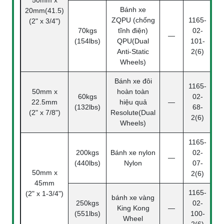
Bánh xe
20mm(41.5)
ZQPU (chống
1165-
(2" x 3/4")
70kgs
tĩnh điện)
02-
—
(154lbs)
QPU(Dual
101-
Anti-Static
2(6)
Wheels)
Bánh xe đôi
1165-
50mm x
hoàn toàn
60kgs
02-
22.5mm
hiệu quả
—
(132lbs)
68-
(2" x 7/8")
Resolute(Dual
2(6)
Wheels)
1165-
200kgs
Bánh xe nylon
02-
—
(440lbs)
Nylon
07-
50mm x
2(6)
45mm
1165-
(2" x 1-3/4")
bánh xe vàng
250kgs
02-
King Kong
—
(551lbs)
100-
Wheel
2(6)