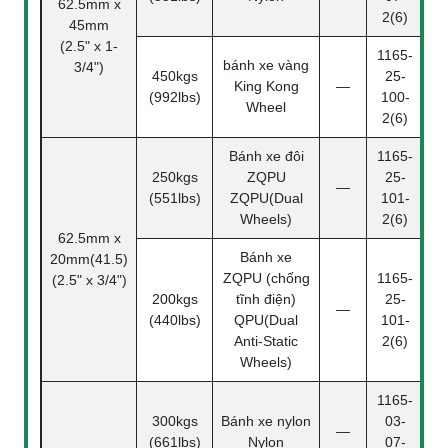
62.5mm x
2(6)
45mm
(2.5" x 1-
1165-
bánh xe vàng
3/4")
450kgs
25-
King Kong
—
(992lbs)
100-
Wheel
2(6)
Bánh xe đôi
1165-
250kgs
ZQPU
25-
—
(551lbs)
ZQPU(Dual
101-
Wheels)
2(6)
62.5mm x
Bánh xe
20mm(41.5)
ZQPU (chống
1165-
(2.5" x 3/4")
200kgs
tĩnh điện)
25-
—
(440lbs)
QPU(Dual
101-
Anti-Static
2(6)
Wheels)
1165-
300kgs
Bánh xe nylon
03-
—
(661lbs)
Nylon
07-