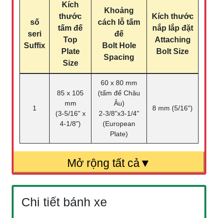
Kích
Khoảng
thước
Kích thước
số
cách lỗ tấm
tấm đế
nắp lắp đặt
seri
đế
Top
Attaching
Suffix
Bolt Hole
Plate
Bolt Size
Spacing
Size
60 x 80 mm
85 x 105
(tấm đế Châu
mm
Âu)
1
8 mm (5/16")
(3-5/16" x
2-3/8"x3-1/4"
4-1/8")
(European
Plate)
Chi tiết bánh xe