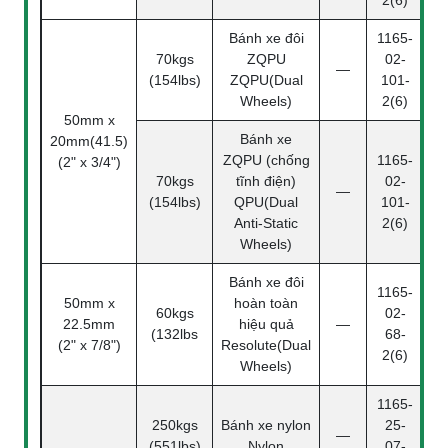
Bánh xe đôi
1165-
70kgs
ZQPU
02-
—
(154lbs)
ZQPU(Dual
101-
Wheels)
2(6)
50mm x
Bánh xe
20mm(41.5)
ZQPU (chống
1165-
(2" x 3/4")
70kgs
tĩnh điện)
02-
—
(154lbs)
QPU(Dual
101-
Anti-Static
2(6)
Wheels)
Bánh xe đôi
1165-
50mm x
hoàn toàn
60kgs
02-
22.5mm
hiệu quả
—
(132lbs
68-
(2" x 7/8")
Resolute(Dual
2(6)
Wheels)
1165-
250kgs
Bánh xe nylon
25-
—
(551lbs)
Nylon
07-