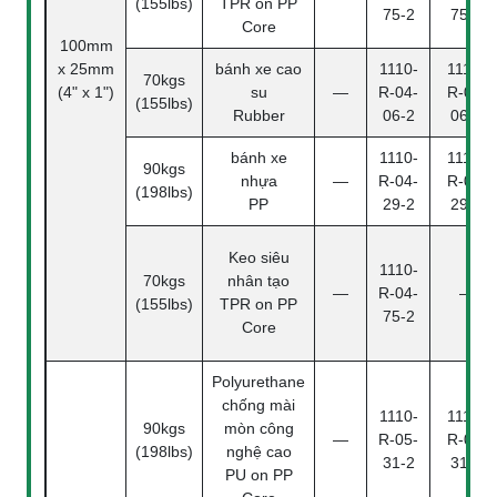
(155lbs)
TPR on PP
75-2
75-4
Core
100mm
x 25mm
bánh xe cao
1110-
1110-
70kgs
(4" x 1")
su
—
R-04-
R-04-
(155lbs)
Rubber
06-2
06-4
bánh xe
1110-
1110-
90kgs
nhựa
—
R-04-
R-04-
(198lbs)
PP
29-2
29-2
Keo siêu
1110-
70kgs
nhân tạo
—
R-04-
—
(155lbs)
TPR on PP
75-2
Core
Polyurethane
chống mài
1110-
1110-
90kgs
mòn công
—
R-05-
R-05-
(198lbs)
nghệ cao
31-2
31-4
PU on PP