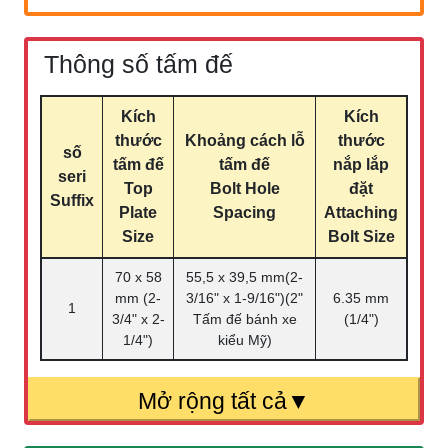
Thông số tấm đế
Kích
Kích
thước
Khoảng cách lỗ
thước
số
tấm đế
tấm đế
nắp lắp
seri
Top
Bolt Hole
đặt
Suffix
Plate
Spacing
Attaching
Size
Bolt Size
70 x 58
55,5 x 39,5 mm(2-
mm (2-
3/16" x 1-9/16")(2"
6.35 mm
1
3/4" x 2-
Tấm đế bánh xe
(1/4")
1/4")
kiểu Mỹ)