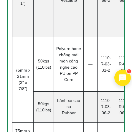
Resolute
68-2
68-4
1")
Polyurethane
chống mài
1110-
1110-
50kgs
mòn công
—
R-03-
R-03-
(110lbs)
nghệ cao
75mm x
31-2
31-4
1
PU on PP
21mm
Core
(3" x
7/8")
bánh xe cao
1110-
1110-
50kgs
su
—
R-03-
R-03-
(110lbs)
Rubber
06-2
06-4
75mm x