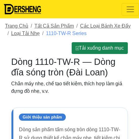
Trang Chủ
Tất Cả Sản Phẩm
Các Loại Bánh Xe Đẩy
Loại Tải Nhẹ
1110-TW-R Series
⍗Tải xuống danh mục
Dòng 1110-TW-R — Dòng
đĩa sóng tròn (Đài Loan)
Chân máy nhẹ, chế tạo tiết kiệm, thích hợp làm giá
đựng đồ nhẹ, v.v.
Giới thiệu sản phẩm
Dòng sản phẩm tấm sóng tròn dòng 1110-TW-
R sử dụng thiết kế chân máy nhẹ, tiết kiệm chi