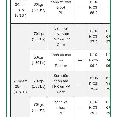
bánh xe ván
1110-
24mm
60kgs
trượt
—
R-03-
—
(3" x
(130lbs)
PU
88-2
15/16")
bánh xe
1110-
1110-
70kgs
polyetylen
—
R-03-
R-03-
(155lbs)
PVC on PP
27-2
27-4
Core
bánh xe cao
1110-
1110-
60kgs
su
—
R-03-
R-03-
(130lbs)
Rubber
06-2
06-4
Keo siêu
1110-
1110-
75mm x
70kgs
nhân tạo
—
R-03-
R-03-
25mm
(155lbs)
TPR on PP
75-2
75-4
(3" x 1")
Core
bánh xe
1110-
1110-
70kgs
nhựa
—
R-03-
R-03-
(155lbs)
PP
29-2
29-4