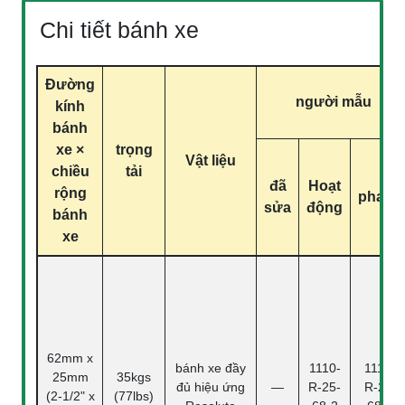
Chi tiết bánh xe
Đường
người mẫu
kính
bánh
xe ×
trọng
Vật liệu
chiều
tải
đã
Hoạt
rộng
phanh
sửa
động
bánh
xe
62mm x
bánh xe đầy
1110-
1110-
25mm
35kgs
đủ hiệu ứng
—
R-25-
R-25-
(2-1/2" x
(77lbs)