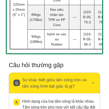
Core
125mm
x 25mm
Keo siêu
1110-
1110-
(5" x 1")
80kgs
nhân tạo
—
R-05-
R-05-
(176lbs)
TPR on PP
75-2
75-4
Core
bánh xe cao
1110-
1110-
90kgs
su
—
R-05-
R-05-
(198lbs)
Rubber
06-2
06-4
Câu hỏi thường gặp
Sự khác biệt giữa tấm sóng tròn và
tấm sóng hình bát giác là gì?
Hình dạng của hai tấm sóng là khác nhau.
Tấm sóng tròn phù hợp với kết cấu lắp đặt