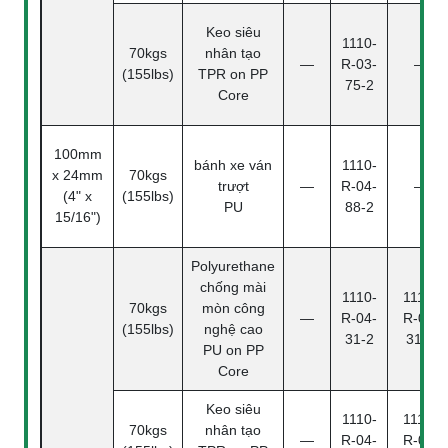
Keo siêu
1110-
70kgs
nhân tạo
—
R-03-
—
(155lbs)
TPR on PP
75-2
Core
100mm
bánh xe ván
1110-
x 24mm
70kgs
trượt
—
R-04-
—
(4" x
(155lbs)
PU
88-2
15/16")
Polyurethane
chống mài
1110-
1110-
70kgs
mòn công
—
R-04-
R-04-
(155lbs)
nghệ cao
31-2
31-4
PU on PP
Core
Keo siêu
1110-
1110-
70kgs
nhân tạo
—
R-04-
R-04-