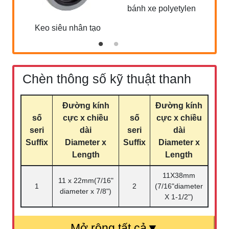
bánh xe polyetylen
Keo siêu nhân tạo
Chèn thông số kỹ thuật thanh
Đường kính
Đường kính
số
cực x chiều
số
cực x chiều
seri
dài
seri
dài
Suffix
Diameter x
Suffix
Diameter x
Length
Length
11X38mm
11 x 22mm(7/16"
1
2
(7/16"diameter
diameter x 7/8")
X 1-1/2")