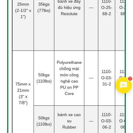
bánh xe đầy
1110-
1110-
25mm
35kgs
đủ hiệu ứng
—
O-25-
O-25-
(2-1/2" x
(77lbs)
Resolute
68-2
68-4
1")
Polyurethane
chống mài
1110-
1110-
50kgs
mòn công
—
O-03-
O-03-
1
(110lbs)
nghệ cao
75mm x
31-2
31-4
PU on PP
21mm
Core
(3" x
7/8")
bánh xe cao
1110-
1110-
50kgs
su
—
O-03-
O-03-
(110lbs)
Rubber
06-2
06-4