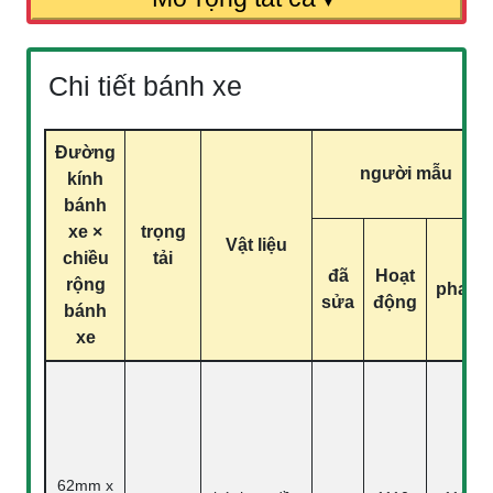
Chi tiết bánh xe
Đường
người mẫu
kính
bánh
xe ×
trọng
Vật liệu
chiều
tải
đã
Hoạt
rộng
phanh
sửa
động
bánh
xe
62mm x