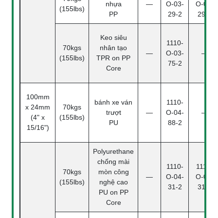
nhựa
—
O-03-
O-03-
(155lbs)
PP
29-2
29-4
Keo siêu
1110-
70kgs
nhân tạo
—
O-03-
—
(155lbs)
TPR on PP
75-2
Core
100mm
bánh xe ván
1110-
x 24mm
70kgs
trượt
—
O-04-
—
(4" x
(155lbs)
PU
88-2
15/16")
Polyurethane
chống mài
1110-
1110-
70kgs
mòn công
—
O-04-
O-04-
(155lbs)
nghệ cao
31-2
31-4
PU on PP
Core