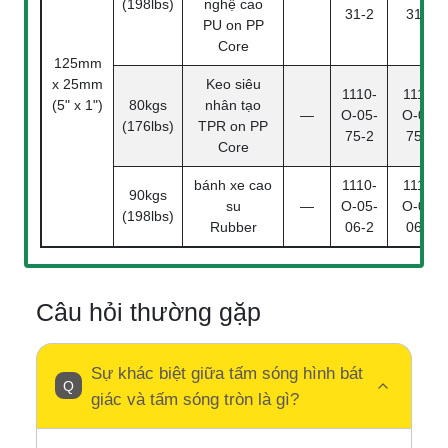
(198lbs)
nghệ cao
31-2
31-4
PU on PP
Core
125mm
x 25mm
Keo siêu
1110-
1110-
(5" x 1")
80kgs
nhân tạo
—
O-05-
O-05-
(176lbs)
TPR on PP
75-2
75-4
Core
bánh xe cao
1110-
1110-
90kgs
su
—
O-05-
O-05-
(198lbs)
Rubber
06-2
06-4
Câu hỏi thường gặp
Sự khác biệt giữa tấm sóng hình bát
giác và tấm sóng tròn là gì?