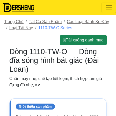
Trang Chủ
Tất Cả Sản Phẩm
Các Loại Bánh Xe Đẩy
Loại Tải Nhẹ
1110-TW-O Series
⍗Tải xuống danh mục
Dòng 1110-TW-O — Dòng
đĩa sóng hình bát giác (Đài
Loan)
Chân máy nhẹ, chế tạo tiết kiệm, thích hợp làm giá
đựng đồ nhẹ, v.v.
Giới thiệu sản phẩm