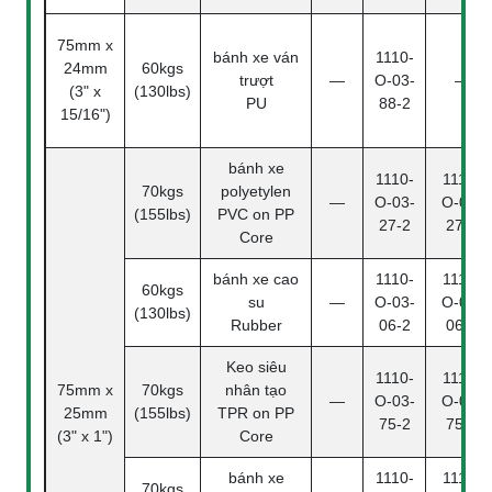
75mm x
bánh xe ván
1110-
24mm
60kgs
trượt
—
O-03-
—
(3" x
(130lbs)
PU
88-2
15/16")
bánh xe
1110-
1110-
70kgs
polyetylen
—
O-03-
O-03-
(155lbs)
PVC on PP
27-2
27-4
Core
bánh xe cao
1110-
1110-
60kgs
su
—
O-03-
O-03-
(130lbs)
Rubber
06-2
06-4
Keo siêu
1110-
1110-
75mm x
70kgs
nhân tạo
—
O-03-
O-03-
25mm
(155lbs)
TPR on PP
75-2
75-4
(3" x 1")
Core
bánh xe
1110-
1110-
70kgs