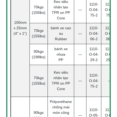
Keo siêu
1110-
1110-
70kgs
nhân tạo
—
O-04-
O-04-
(155lbs)
TPR on PP
75-2
75-4
Core
100mm
x 25mm
bánh xe cao
1110-
1110-
70kgs
(4" x 1")
su
—
O-04-
O-04-
(155lbs)
Rubber
06-2
06-4
bánh xe
1110-
1110-
90kgs
nhựa
—
O-04-
O-04-
(198lbs)
PP
29-2
29-2
Keo siêu
1110-
70kgs
nhân tạo
—
O-04-
—
(155lbs)
TPR on PP
75-2
Core
Polyurethane
chống mài
1110-
1110-
90kgs
mòn công
—
O-05-
O-05-