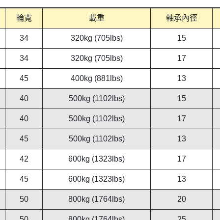
輪寬
載重
軸承內徑
34
320kg (705lbs)
15
34
320kg (705lbs)
17
45
400kg (881lbs)
13
40
500kg (1102lbs)
15
40
500kg (1102lbs)
17
45
500kg (1102lbs)
13
42
600kg (1323lbs)
17
45
600kg (1323lbs)
13
50
800kg (1764lbs)
20
50
800kg (1764lbs)
25