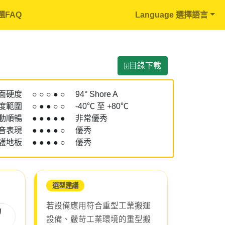
題FAQ
Language 選擇語言
⍗目錄下載
硬度 ○ ○ ○ ● ○ 94° Shore A
度範圍 ○ ● ● ○ ○ -40℃ 至 +80℃
動順暢 ● ● ● ● ● 非常優秀
音表現 ● ● ● ● ○ 優秀
護地板 ● ● ● ● ○ 優秀
選型建議
若設備應用符合重型工業搬運
力
設備、嚴苛工業環境的重型搬