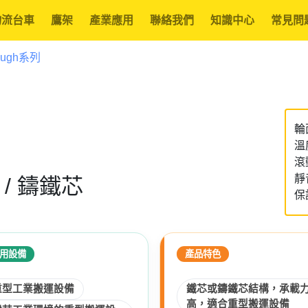
物流台車
鷹架
產業應用
聯絡我們
知識中心
常見問
Tough系列
輪面
溫
滾
靜
芯 / 鑄鐵芯
保
用設備
產品特色
重型工業搬運設備
鐵芯或鑄鐵芯結構，承載
高，適合重型搬運設備