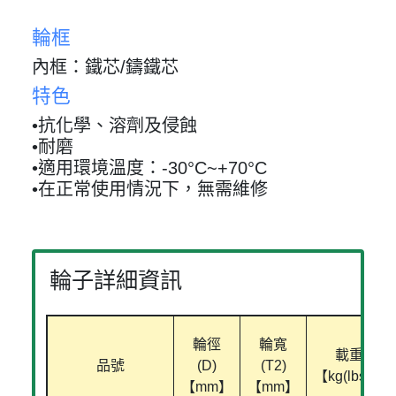
輪框
內框：鐵芯/鑄鐵芯
特色
•抗化學、溶劑及侵蝕
•耐磨
•適用環境溫度：-30°C~+70°C
•在正常使用情況下，無需維修
輪子詳細資訊
輪徑
輪寬
載重
品號
(D)
(T2)
【kg(lbs)】
【mm】
【mm】