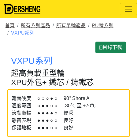
首頁
所有系列產品
所有單輪產品
PU輪系列
VXPU系列
⍗目錄下載
VXPU系列
超高負載重型輪
XPU外包+ 鐵芯 / 鑄鐵芯
輪面硬度 ○ ○ ○ ● ○ 90° Shore A
溫度範圍 ○ ● ● ○ ○ -30℃ 至 +70℃
滾動順暢 ● ● ● ● ○ 優秀
靜音表現 ● ● ● ○ ○ 良好
保護地板 ● ● ● ○ ○ 良好