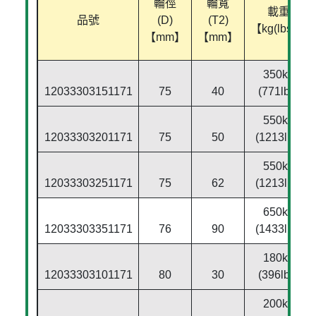
輪徑
輪寬
載重
品號
(D)
(T2)
【kg(lbs)】
【mm】
【mm】
350kg
12033303151171
75
40
(771lbs)
550kg
12033303201171
75
50
(1213lbs)
550kg
12033303251171
75
62
(1213lbs)
650kg
12033303351171
76
90
(1433lbs)
180kg
12033303101171
80
30
(396lbs)
200kg