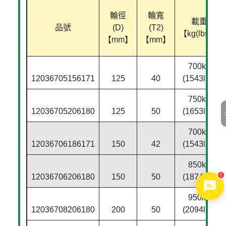
輪徑
輪寬
載重
品號
(D)
(T2)
【kg(lbs)】
【mm】
【mm】
700kg
12036705156171
125
40
(1543lbs)
750kg
12036705206180
125
50
(1653lbs)
700kg
12036706186171
150
42
(1543lbs)
850kg
1
12036706206180
150
50
(1874lbs)
950kg
12036708206180
200
50
(2094lbs)