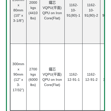
2000
鐵芯
x
1162-
1162-
116
kgs
VQPU(平面)
80mm
10-
10-
10
(4410
QPU on Iron
(10" x
91(80)-1
91(80)-2
91(80
lbs)
Core(Flat)
3-1/8")
300mm
x
2700
鐵芯
90mm
kgs
VQPU(平面)
1162-
1162-
116
(12" x
(6000
QPU on Iron
12-91-1
12-91-2
12-9
3-
lbs)
Core(Flat)
17/32")