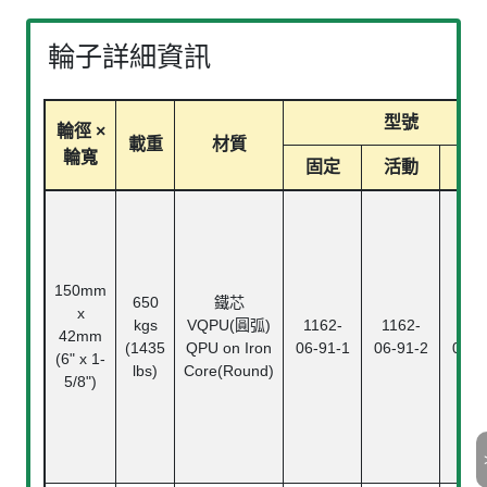
輪子詳細資訊
型號
輪徑 ×
載重
材質
輪寬
固定
活動
煞
150mm
650
鐵芯
x
kgs
VQPU(圓弧)
1162-
1162-
116
42mm
(1435
QPU on Iron
06-91-1
06-91-2
06-9
(6" x 1-
lbs)
Core(Round)
5/8")