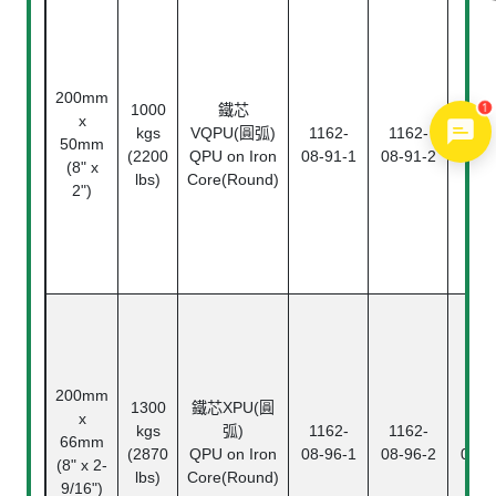
200mm
1
1000
鐵芯
x
kgs
VQPU(圓弧)
1162-
1162-
116
50mm
(2200
QPU on Iron
08-91-1
08-91-2
08-9
(8" x
lbs)
Core(Round)
2")
200mm
1300
鐵芯XPU(圓
x
kgs
弧)
1162-
1162-
116
66mm
(2870
QPU on Iron
08-96-1
08-96-2
08-9
(8" x 2-
lbs)
Core(Round)
9/16")