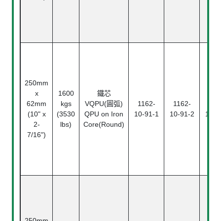
250mm
x
1600
鐵芯
62mm
kgs
VQPU(圓弧)
1162-
1162-
116
(10" x
(3530
QPU on Iron
10-91-1
10-91-2
10-9
2-
lbs)
Core(Round)
7/16")
250mm