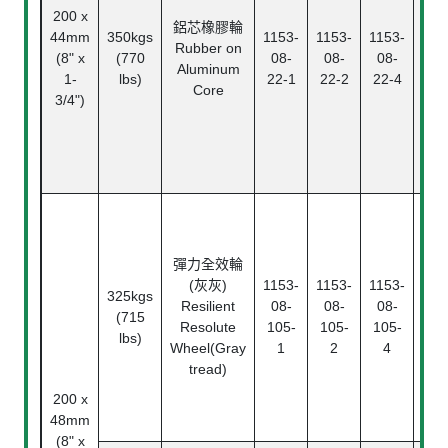
200 x
鋁芯橡膠輪
44mm
350kgs
1153-
1153-
1153-
滾
Rubber on
(8" x
(770
08-
08-
08-
Ba
Aluminum
1-
lbs)
22-1
22-2
22-4
Bea
Core
3/4")
滾
Ba
Bea
彈力全效輪
滾
(灰灰)
1153-
1153-
1153-
325kgs
Rol
Resilient
08-
08-
08-
(715
Bea
Resolute
105-
105-
105-
lbs)
精
Wheel(Gray
1
2
4
珠
tread)
Ann
200 x
ba
48mm
bea
(8" x