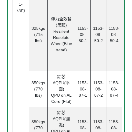
滾
1-
Ba
7/8")
Bea
彈力全效輪
滾
(黑藍)
325kgs
1153-
1153-
1153-
Rol
Resilient
(715
08-
08-
08-
Bea
Resolute
lbs)
50-1
50-2
50-4
精
Wheel(Blue
珠
tread)
Ann
ba
bea
鋁芯
350kgs
AQPU(平
1153-
1153-
1153-
(770
面)
08-
08-
08-
lbs)
QPU on AL
87-1
87-2
87-4
Core (Flat)
鋁芯
AQPU(圓
350kgs
1153-
1153-
1153-
弧)
(770
08-
08-
08-
QPU on AL