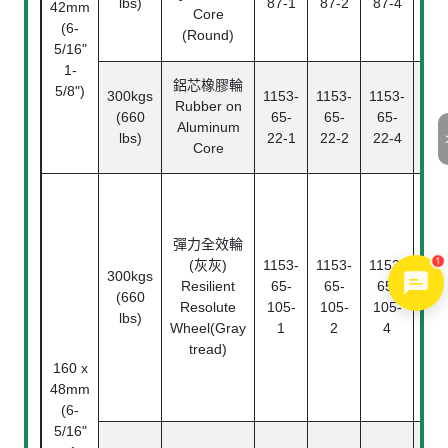
lbs)
87-1
87-2
87-4
Bea
42mm
Core
(6-
(Round)
5/16"
1-
鋁芯橡膠輪
5/8")
300kgs
1153-
1153-
1153-
滾
Rubber on
(660
65-
65-
65-
Ba
Aluminum
lbs)
22-1
22-2
22-4
Bea
Core
滾
Ba
Bea
彈力全效輪
滾
1
(灰灰)
1153-
1153-
1153-
300kgs
Rol
Resilient
65-
65-
65-
(660
Bea
Resolute
105-
105-
105-
lbs)
精
Wheel(Gray
1
2
4
珠
tread)
Ann
160 x
ba
48mm
bea
(6-
5/16"
滾