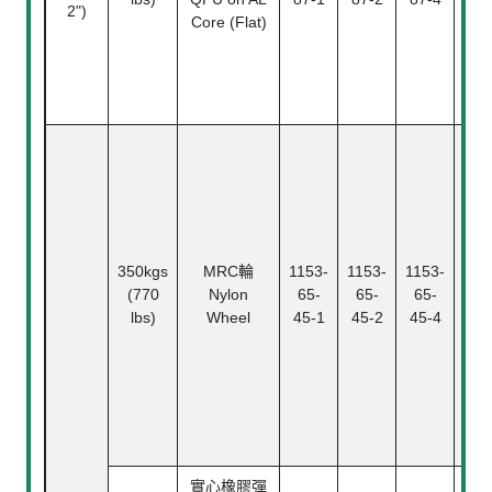
2")
Core (Flat)
滾
Ba
Bea
中
Pl
Bea
350kgs
MRC輪
1153-
1153-
1153-
滾
(770
Nylon
65-
65-
65-
Rol
lbs)
Wheel
45-1
45-2
45-4
Bea
精
珠
Ann
ba
bea
實心橡膠彈