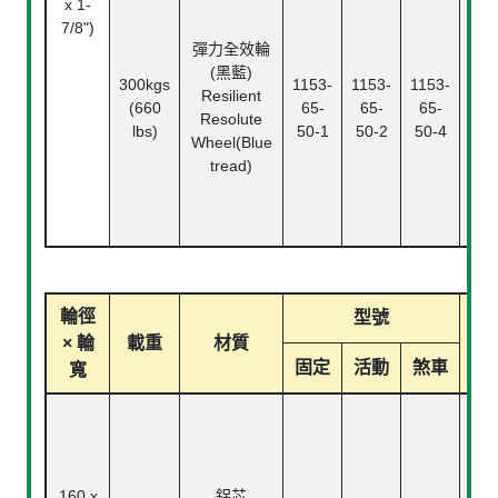
x 1-
Ba
7/8")
Bea
彈力全效輪
滾
(黑藍)
300kgs
1153-
1153-
1153-
Rol
Resilient
(660
65-
65-
65-
Bea
Resolute
lbs)
50-1
50-2
50-4
精
Wheel(Blue
珠
tread)
Ann
ba
bea
輪徑
型號
× 輪
載重
材質
軸
固定
活動
煞車
寬
160 x
鋁芯