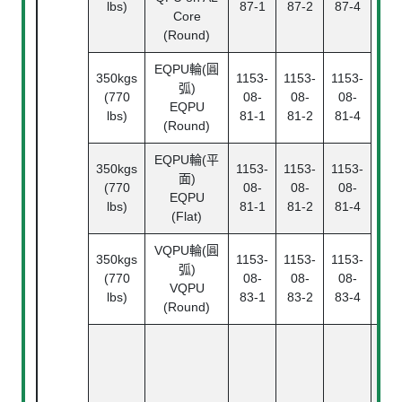
lbs)
87-1
87-2
87-4
Core
(Round)
滾
EQPU輪(圓
Ba
350kgs
1153-
1153-
1153-
弧)
Bea
(770
08-
08-
08-
EQPU
lbs)
81-1
81-2
81-4
(Round)
EQPU輪(平
350kgs
1153-
1153-
1153-
面)
(770
08-
08-
08-
EQPU
lbs)
81-1
81-2
81-4
(Flat)
VQPU輪(圓
350kgs
1153-
1153-
1153-
弧)
(770
08-
08-
08-
VQPU
lbs)
83-1
83-2
83-4
(Round)
滾
Ba
Bea
中