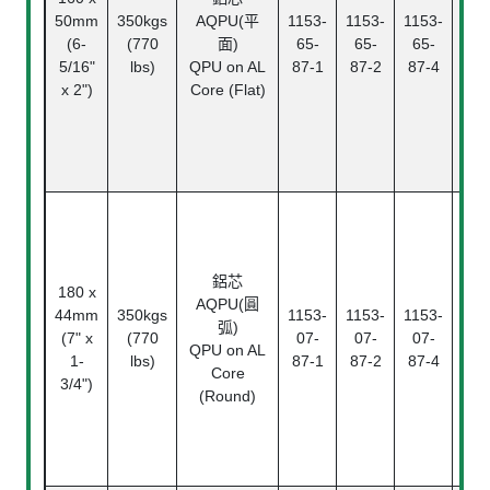
50mm
350kgs
AQPU(平
1153-
1153-
1153-
滾
(6-
(770
面)
65-
65-
65-
Ba
5/16"
lbs)
QPU on AL
87-1
87-2
87-4
Bea
x 2")
Core (Flat)
鋁芯
180 x
AQPU(圓
44mm
350kgs
1153-
1153-
1153-
滾
弧)
(7" x
(770
07-
07-
07-
Ba
QPU on AL
1-
lbs)
87-1
87-2
87-4
Bea
Core
3/4")
(Round)