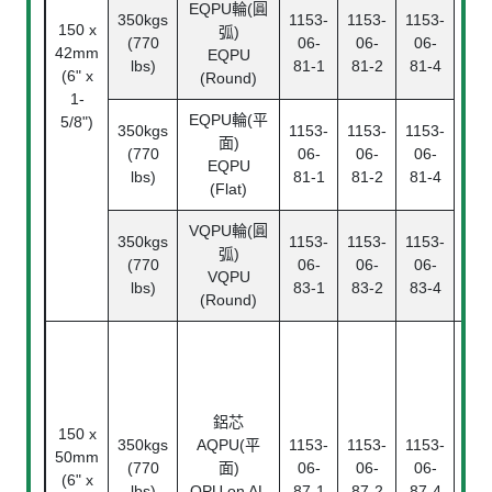
EQPU輪(圓
350kgs
1153-
1153-
1153-
150 x
弧)
(770
06-
06-
06-
42mm
滾
EQPU
lbs)
81-1
81-2
81-4
(6" x
Ba
(Round)
1-
Bea
EQPU輪(平
5/8")
350kgs
1153-
1153-
1153-
面)
(770
06-
06-
06-
EQPU
lbs)
81-1
81-2
81-4
(Flat)
VQPU輪(圓
350kgs
1153-
1153-
1153-
弧)
(770
06-
06-
06-
VQPU
lbs)
83-1
83-2
83-4
(Round)
鋁芯
150 x
350kgs
AQPU(平
1153-
1153-
1153-
滾
50mm
(770
面)
06-
06-
06-
Ba
(6" x
lbs)
QPU on AL
87-1
87-2
87-4
Bea