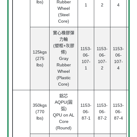
lbs)
Rubber
Bea
1
2
4
Wheel
(Steel
Core)
實心橡膠彈
力輪
滾
(塑框+灰膠
1153-
1153-
1153-
Rol
125kgs
條)
06-
06-
06-
Bea
(275
Gray
107-
107-
107-
中
lbs)
Rubber
1
2
4
Pl
Wheel
Bea
(Plastic
Core)
鋁芯
AQPU(圓
350kgs
1153-
1153-
1153-
弧)
(770
06-
06-
06-
QPU on AL
lbs)
87-1
87-2
87-4
Core
(Round)