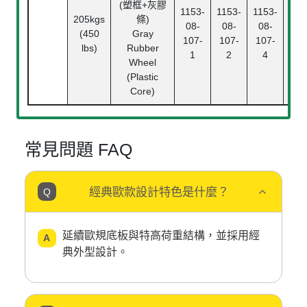
(塑框+灰膠
1153-
1153-
1153-
Rol
205kgs
條)
08-
08-
08-
Bea
(450
Gray
107-
107-
107-
中
lbs)
Rubber
1
2
4
Pl
Wheel
Bea
(Plastic
Core)
常見問題 FAQ
經典歐款設計特色是什麼？
延續歐規底板與特高荷重結構，並採用經
典外型設計。