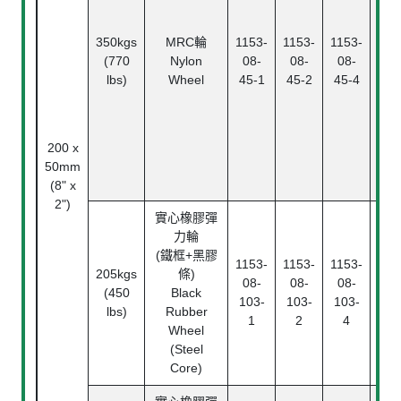
Pl
Bea
350kgs
MRC輪
1153-
1153-
1153-
滾
(770
Nylon
08-
08-
08-
Rol
lbs)
Wheel
45-1
45-2
45-4
Bea
精
珠
Ann
200 x
ba
50mm
bea
(8" x
2")
實心橡膠彈
力輪
(鐵框+黑膠
1153-
1153-
1153-
205kgs
條)
滾
08-
08-
08-
(450
Black
Rol
103-
103-
103-
lbs)
Rubber
Bea
1
2
4
Wheel
(Steel
Core)