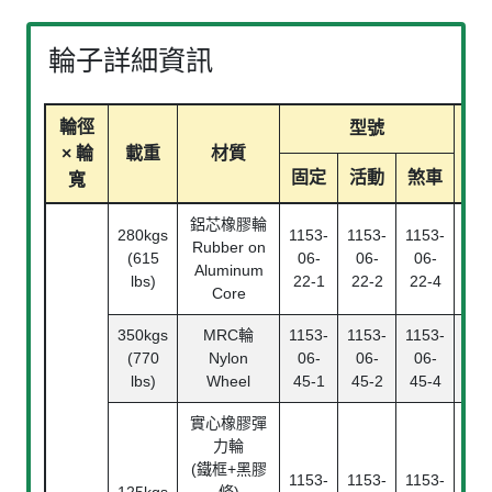
輪子詳細資訊
輪徑
型號
× 輪
載重
材質
軸
固定
活動
煞車
寬
鋁芯橡膠輪
280kgs
1153-
1153-
1153-
滾
Rubber on
(615
06-
06-
06-
Ba
Aluminum
lbs)
22-1
22-2
22-4
Bea
Core
350kgs
MRC輪
1153-
1153-
1153-
滾
(770
Nylon
06-
06-
06-
Ba
lbs)
Wheel
45-1
45-2
45-4
Bea
實心橡膠彈
力輪
(鐵框+黑膠
1153-
1153-
1153-