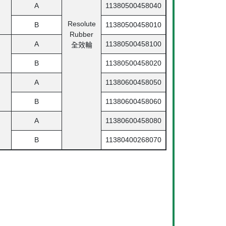
A
11380500458040
Resolute
B
11380500458010
Rubber
A
11380500458100
全效輪
B
11380500458020
A
11380600458050
B
11380600458060
A
11380600458080
B
11380400268070