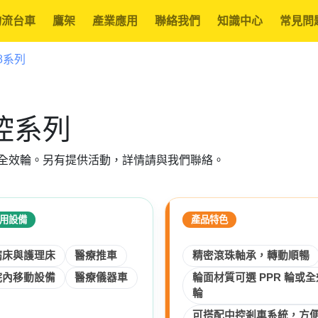
物流台車
鷹架
產業應用
聯絡我們
知識中心
常見問
38系列
中控系列
及全效輪。另有提供活動，詳情請與我們聯絡。
用設備
產品特色
病床與護理床
醫療推車
精密滾珠軸承，轉動順暢
院內移動設備
醫療儀器車
輪面材質可選 PPR 輪或全
輪
可搭配中控剎車系統，方