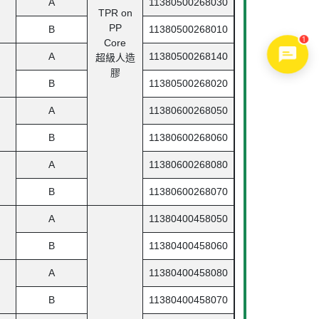
A
11380500268030
TPR on
PP
B
11380500268010
Core
1
A
11380500268140
超級人造
膠
B
11380500268020
A
11380600268050
B
11380600268060
A
11380600268080
B
11380600268070
A
11380400458050
B
11380400458060
A
11380400458080
B
11380400458070