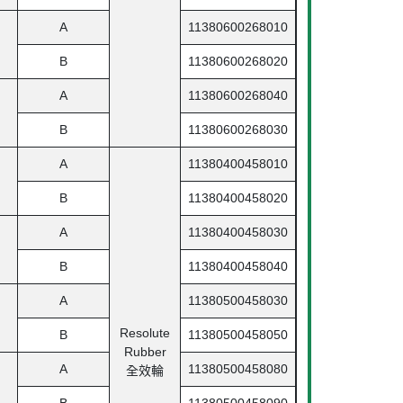
A
11380600268010
B
11380600268020
A
11380600268040
B
11380600268030
A
11380400458010
B
11380400458020
A
11380400458030
B
11380400458040
A
11380500458030
Resolute
B
11380500458050
Rubber
A
11380500458080
全效輪
B
11380500458090