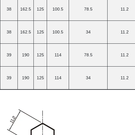
38
162.5
125
100.5
78.5
11.2
38
162.5
125
100.5
34
11.2
39
190
125
114
78.5
11.2
39
190
125
114
34
11.2