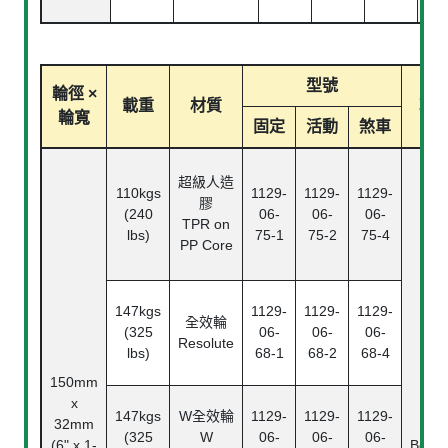
型號
輪徑 ×
載重
材質
軸
輪寬
固定
活動
煞車
超級人造
110kgs
1129-
1129-
1129-
膠
(240
06-
06-
06-
TPR on
lbs)
75-1
75-2
75-4
PP Core
147kgs
1129-
1129-
1129-
全效輪
(325
06-
06-
06-
Resolute
lbs)
68-1
68-2
68-4
150mm
x
滾
147kgs
W
全效輪
1129-
1129-
1129-
32mm
Ball
(325
W
06-
06-
06-
(6" x 1-
Beari