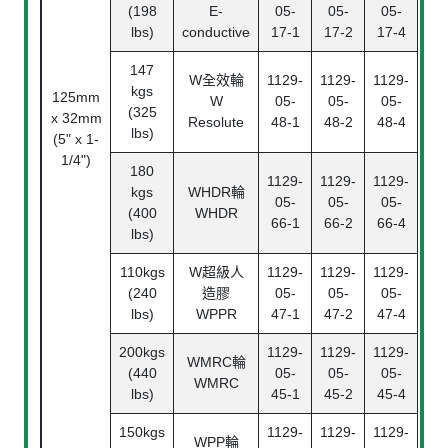
(198
E-
05-
05-
05-
lbs)
conductive
17-1
17-2
17-4
147
W
全效輪
1129-
1129-
1129-
kgs
125mm
W
05-
05-
05-
(325
x 32mm
Resolute
48-1
48-2
48-4
lbs)
(5" x 1-
1/4")
180
1129-
1129-
1129-
kgs
WHDR
輪
05-
05-
05-
(400
WHDR
B
66-1
66-2
66-4
lbs)
Bea
110kgs
W
超級人
1129-
1129-
1129-
(240
造膠
05-
05-
05-
lbs)
WPPR
47-1
47-2
47-4
200kgs
1129-
1129-
1129-
WMRC
輪
(440
05-
05-
05-
WMRC
lbs)
45-1
45-2
45-4
150kgs
1129-
1129-
1129-
WPP
輪