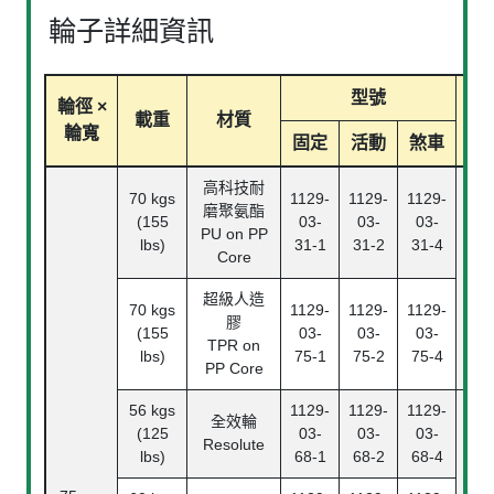
輪子詳細資訊
型號
輪徑 ×
載重
材質
軸
輪寬
固定
活動
煞車
高科技耐
70 kgs
1129-
1129-
1129-
滾
磨聚氨酯
(155
03-
03-
03-
Ba
PU on PP
lbs)
31-1
31-2
31-4
Bea
Core
超級人造
中
70 kgs
1129-
1129-
1129-
膠
Pl
(155
03-
03-
03-
TPR on
Bea
lbs)
75-1
75-2
75-4
PP Core
56 kgs
1129-
1129-
1129-
全效輪
(125
03-
03-
03-
Resolute
lbs)
68-1
68-2
68-4