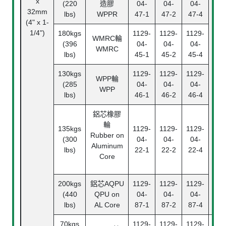
x
(220
造膠
04-
04-
04-
滾
32mm
lbs)
WPPR
47-1
47-2
47-4
Ba
(4" x 1-
Bea
1/4")
180kgs
1129-
1129-
1129-
WMRC
輪
(396
04-
04-
04-
WMRC
lbs)
45-1
45-2
45-4
130kgs
1129-
1129-
1129-
WPP
輪
(285
04-
04-
04-
WPP
lbs)
46-1
46-2
46-4
鋁芯橡膠
輪
135kgs
1129-
1129-
1129-
Rubber on
(300
04-
04-
04-
Aluminum
lbs)
22-1
22-2
22-4
Core
200kgs
鋁芯
AQPU
1129-
1129-
1129-
(440
QPU on
04-
04-
04-
lbs)
AL Core
87-1
87-2
87-4
70kgs
1129-
1129-
1129-