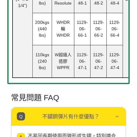
lbs)
Resolute
48-1
48-2
48-4
1/4")
200kgs
WHDR
1129-
1129-
1129-
(440
輪
06-
06-
06-
lbs)
WHDR
66-1
66-2
66-4
110kgs
W
超級人
1129-
1129-
1129-
(240
造膠
06-
06-
06-
lbs)
WPPR
47-1
47-2
47-4
常見問題 FAQ
不鏽鋼彈片有什麼優點？
不易因長期使用而變形或生鏽，特別適合