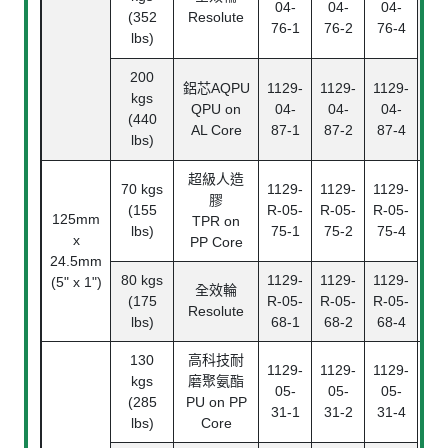
04-
04-
04-
(352
Resolute
76-1
76-2
76-4
lbs)
200
鋁芯
AQPU
1129-
1129-
1129-
kgs
QPU on
04-
04-
04-
(440
AL Core
87-1
87-2
87-4
lbs)
超級人造
70 kgs
1129-
1129-
1129-
膠
(155
R-05-
R-05-
R-05-
125mm
TPR on
lbs)
75-1
75-2
75-4
x
PP Core
B
24.5mm
Bea
80 kgs
1129-
1129-
1129-
(5" x 1")
全效輪
(175
R-05-
R-05-
R-05-
Resolute
lbs)
68-1
68-2
68-4
130
高科技耐
1129-
1129-
1129-
kgs
磨聚氨酯
05-
05-
05-
(285
PU on PP
31-1
31-2
31-4
lbs)
Core