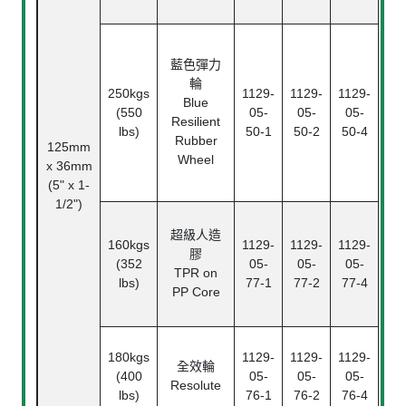
藍色彈力
輪
250kgs
1129-
1129-
1129-
Blue
(550
05-
05-
05-
Resilient
lbs)
50-1
50-2
50-4
Rubber
125mm
Wheel
x 36mm
B
(5" x 1-
Bea
1/2")
超級人造
160kgs
1129-
1129-
1129-
膠
(352
05-
05-
05-
TPR on
lbs)
77-1
77-2
77-4
PP Core
180kgs
1129-
1129-
1129-
全效輪
(400
05-
05-
05-
Resolute
lbs)
76-1
76-2
76-4