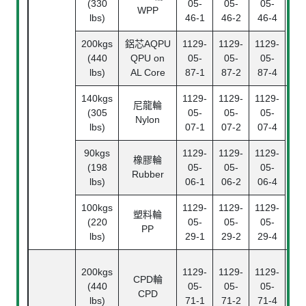
(330
05-
05-
05-
WPP
lbs)
46-1
46-2
46-4
200kgs
鋁芯
AQPU
1129-
1129-
1129-
(440
QPU on
05-
05-
05-
lbs)
AL Core
87-1
87-2
87-4
140kgs
1129-
1129-
1129-
尼龍輪
(305
05-
05-
05-
Nylon
lbs)
07-1
07-2
07-4
90kgs
1129-
1129-
1129-
橡膠輪
(198
05-
05-
05-
Pl
Rubber
lbs)
06-1
06-2
06-4
Bea
100kgs
1129-
1129-
1129-
塑料輪
(220
05-
05-
05-
PP
lbs)
29-1
29-2
29-4
200kgs
1129-
1129-
1129-
CPD
輪
(440
05-
05-
05-
CPD
lbs)
71-1
71-2
71-4