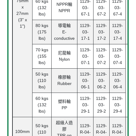
75mm
60 kgs
1129-
1129-
1129-
滾
NPPR
輪
x
(132
03-
03-
03-
Ba
NPPR
27mm
lbs)
67-1
67-2
67-4
Bea
(3" x
80 kgs
導電輪
1129-
1129-
1129-
1")
(175
E-
03-
03-
03-
lbs)
conductive
17-1
17-2
17-4
70 kgs
1129-
1129-
1129-
尼龍輪
(155
03-
03-
03-
Nylon
lbs)
07-1
07-2
07-4
50 kgs
1129-
1129-
1129-
中
橡膠輪
(110
03-
03-
03-
Pl
Rubber
lbs)
06-1
06-2
06-4
Bea
60 kgs
1129-
1129-
1129-
塑料輪
(132
03-
03-
03-
PP
lbs)
29-1
29-2
29-4
超級人造
50 kgs
1129-
1129-
1129-
膠
100mm
(110
R-04-
R-04-
R-04-
TPR on