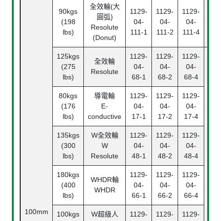
全效輪(大
90kgs
1129-
1129-
1129-
圓弧)
(198
04-
04-
04-
Resolute
lbs)
111-1
111-2
111-4
(Donut)
125kgs
1129-
1129-
1129-
全效輪
(275
04-
04-
04-
Resolute
lbs)
68-1
68-2
68-4
80kgs
導電輪
1129-
1129-
1129-
(176
E-
04-
04-
04-
lbs)
conductive
17-1
17-2
17-4
135kgs
W
全效輪
1129-
1129-
1129-
(300
W
04-
04-
04-
lbs)
Resolute
48-1
48-2
48-4
180kgs
1129-
1129-
1129-
WHDR
輪
(400
04-
04-
04-
WHDR
lbs)
66-1
66-2
66-4
100mm
100kgs
W
超級人
1129-
1129-
1129-