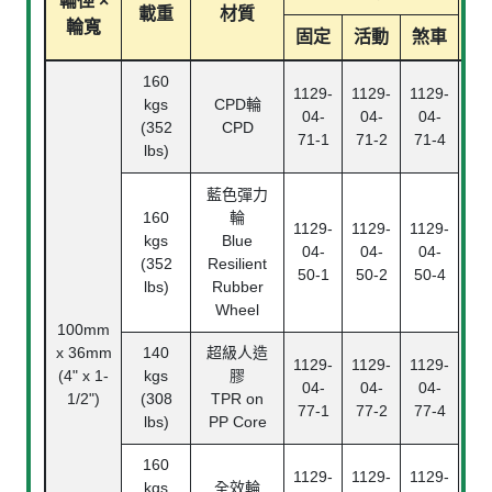
輪徑 ×
載重
材質
輪寬
固定
活動
煞車
160
1129-
1129-
1129-
kgs
CPD
輪
04-
04-
04-
(352
CPD
71-1
71-2
71-4
lbs)
藍色彈力
160
輪
1129-
1129-
1129-
kgs
Blue
04-
04-
04-
(352
Resilient
50-1
50-2
50-4
lbs)
Rubber
Wheel
100mm
x 36mm
140
超級人造
B
1129-
1129-
1129-
(4" x 1-
kgs
膠
Bea
04-
04-
04-
1/2")
(308
TPR on
77-1
77-2
77-4
lbs)
PP Core
160
1129-
1129-
1129-
kgs
全效輪