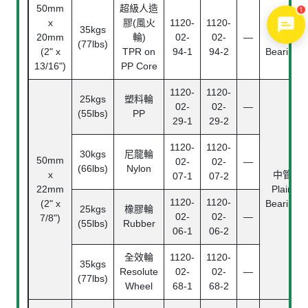
50mm
超級人造
1
x
膠(風火
1120-
1120-
滾珠
35kgs
20mm
輪)
02-
02-
—
Ball
(77lbs)
(2" x
TPR on
94-1
94-2
Bearing
13/16")
PP Core
1120-
1120-
25kgs
塑料輪
02-
02-
—
(55lbs)
PP
29-1
29-2
1120-
1120-
30kgs
尼龍輪
50mm
02-
02-
—
(66lbs)
Nylon
x
中管
07-1
07-2
22mm
Plain
1120-
1120-
(2" x
Bearing
25kgs
橡膠輪
02-
02-
—
7/8")
(55lbs)
Rubber
06-1
06-2
全效輪
1120-
1120-
35kgs
Resolute
02-
02-
—
(77lbs)
Wheel
68-1
68-2