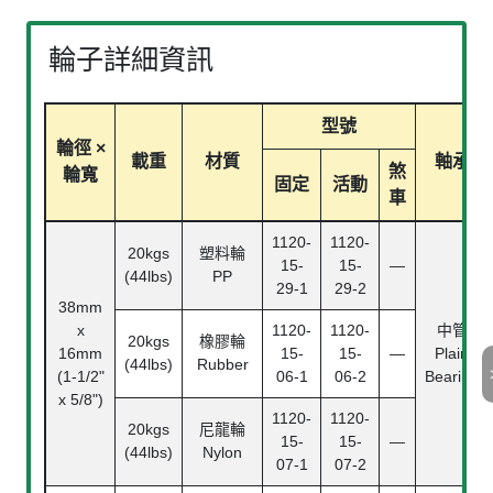
輪子詳細資訊
型號
輪徑 ×
載重
材質
軸承
煞
輪寬
固定
活動
車
1120-
1120-
20kgs
塑料輪
15-
15-
—
(44lbs)
PP
29-1
29-2
38mm
x
1120-
1120-
中管
20kgs
橡膠輪
16mm
15-
15-
—
Plain
(44lbs)
Rubber
(1-1/2"
06-1
06-2
Bearing
x 5/8")
1120-
1120-
20kgs
尼龍輪
15-
15-
—
(44lbs)
Nylon
07-1
07-2