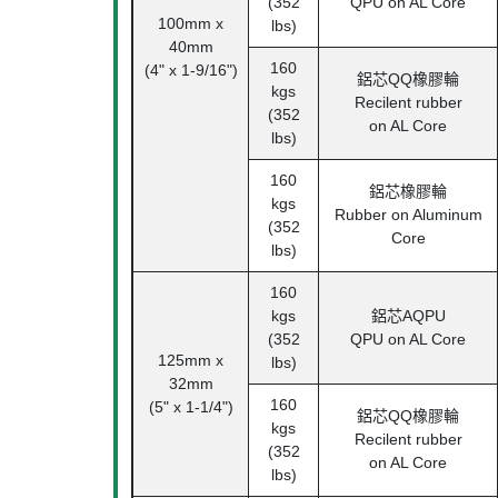
(352
QPU on AL Core
100mm x
lbs)
40mm
160
(4" x 1-9/16")
鋁芯
QQ
橡膠輪
kgs
Recilent rubber
(352
on AL Core
lbs)
160
鋁芯橡膠輪
kgs
Rubber on Aluminum
(352
Core
lbs)
160
kgs
鋁芯
AQPU
(352
QPU on AL Core
125mm x
lbs)
32mm
160
(5" x 1-1/4")
鋁芯
QQ
橡膠輪
kgs
Recilent rubber
(352
on AL Core
lbs)