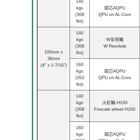
140
kgs
鋁芯
AQPU
(308
QPU on AL Core
lbs)
140
kgs
W
全效輪
(308
W Resolute
100mm x
lbs)
36mm
160
(4" x 1-7/16")
kgs
鋁芯
AQPU
(352
QPU on AL Core
lbs)
140
kgs
火紅輪
-H150
(308
Firecate wheel-H150
lbs)
160
kgs
鋁芯
AQPU