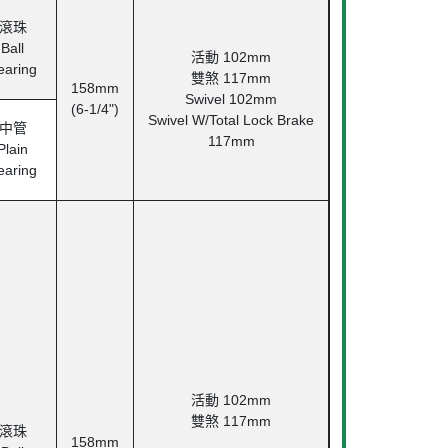
滾珠
Ball
活動
102mm
earing
雙煞
117mm
158mm
Swivel 102mm
(6-1/4")
Swivel W/Total Lock Brake
中管
117mm
Plain
earing
活動
102mm
雙煞
117mm
滾珠
158mm