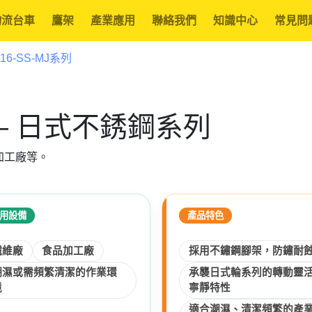
物流台車
鷹架
產業應用
聯絡我們
知識中心
常見問
116-SS-MJ系列
列 — 日式不銹鋼系列
加工廠等。
用設備
產品特色
纖維廠
食品加工廠
採用不鏽鋼腳架，防鏽耐
潮濕或需頻繁清潔的作業環
承襲日式輪系列的轉動靈
境
寧靜特性
適合潮濕、清潔頻繁的產