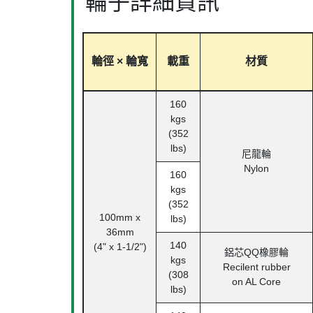
輪子詳細資訊
輪徑 × 輪寬
載重
材質
160
kgs
(352
lbs)
尼龍輪
Nylon
160
kgs
(352
100mm x
lbs)
36mm
140
(4" x 1-1/2")
鋁芯
QQ
橡膠輪
kgs
Recilent rubber
(308
on AL Core
lbs)