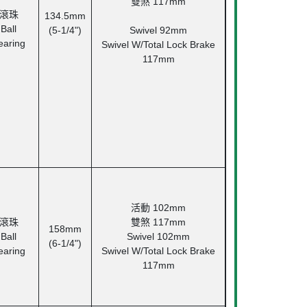
雙煞
117mm
滾珠
134.5mm
Ball
(5-1/4")
Swivel 92mm
earing
Swivel W/Total Lock Brake
117mm
活動
102mm
滾珠
雙煞
117mm
158mm
Ball
Swivel 102mm
(6-1/4")
earing
Swivel W/Total Lock Brake
117mm