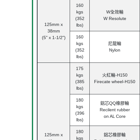
160
kgs
W
全效輪
(352
W Resolute
125mm x
lbs)
38mm
160
(5" x 1-1/2")
kgs
尼龍輪
(352
Nylon
lbs)
175
kgs
火紅輪
-H150
(385
Firecate wheel-H150
lbs)
180
鋁芯
QQ
橡膠輪
kgs
Recilent rubber
(396
on AL Core
lbs)
180
125mm x
鋁芯橡膠輪
kgs