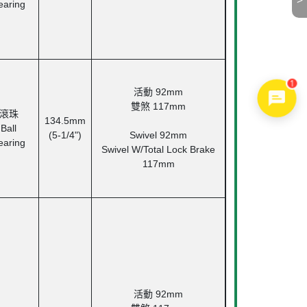
>
earing
1
活動
92mm
雙煞
117mm
滾珠
134.5mm
Ball
(5-1/4")
Swivel 92mm
earing
Swivel W/Total Lock Brake
117mm
活動
92mm