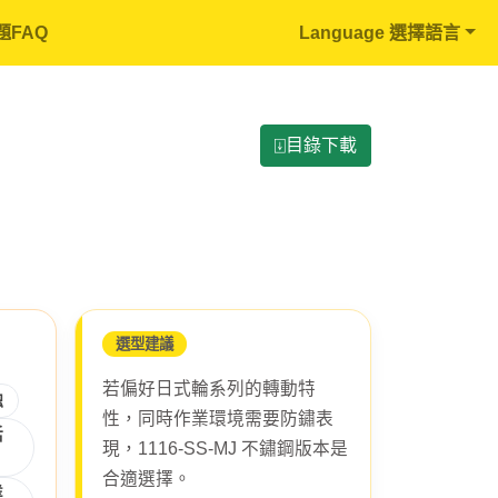
題FAQ
Language 選擇語言
⍗目錄下載
選型建議
若偏好日式輪系列的轉動特
蝕
性，同時作業環境需要防鏽表
活
現，1116-SS-MJ 不鏽鋼版本是
合適選擇。
業