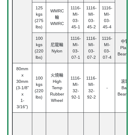
125
1116-
1116-
1116-
WMRC
kgs
MI-
MI-
MI-
輪
(275
03-
03-
03-
WMRC
lbs)
45-1
45-2
45-4
100
1116-
1116-
1116-
中管
kgs
尼龍輪
MI-
MI-
MI-
Plain
(220
Nylon
03-
03-
03-
Bearing
lbs)
07-1
07-2
07-4
80mm
x
火燒輪
100
1116-
1116-
30mm
High
滾珠
kgs
MI-
MI-
(3-1/8"
Temp
-
Ball
(220
32-
32-
x
Rubber
Bearing
lbs)
92-1
92-2
1-
Wheel
3/16")