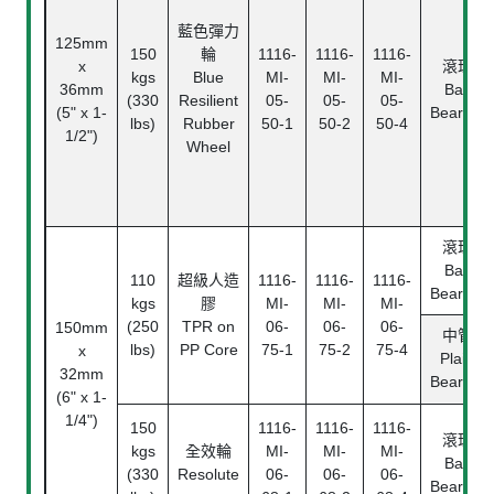
藍色彈力
125mm
150
輪
1116-
1116-
1116-
x
滾珠
kgs
Blue
MI-
MI-
MI-
36mm
Ball
(330
Resilient
05-
05-
05-
(5" x 1-
Bearing
lbs)
Rubber
50-1
50-2
50-4
1/2")
Wheel
滾珠
Ball
110
超級人造
1116-
1116-
1116-
Bearing
kgs
膠
MI-
MI-
MI-
(250
TPR on
06-
06-
06-
150mm
中管
lbs)
PP Core
75-1
75-2
75-4
x
Plain
32mm
Bearing
(6" x 1-
1/4")
150
1116-
1116-
1116-
滾珠
kgs
全效輪
MI-
MI-
MI-
Ball
(330
Resolute
06-
06-
06-
Bearing