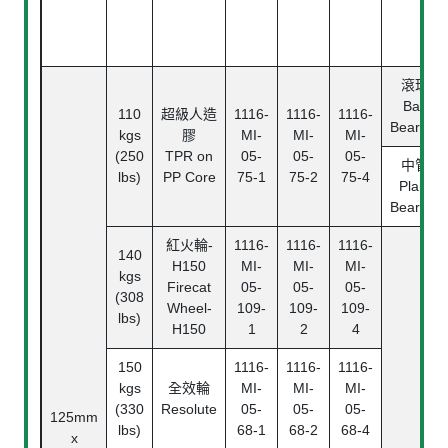
滾珠
Ball
110
超級人造
1116-
1116-
1116-
Bearing
kgs
膠
MI-
MI-
MI-
(250
TPR on
05-
05-
05-
中管
lbs)
PP Core
75-1
75-2
75-4
Plain
Bearing
紅火輪
-
1116-
1116-
1116-
140
H150
MI-
MI-
MI-
kgs
Firecat
05-
05-
05-
(308
Wheel-
109-
109-
109-
lbs)
H150
1
2
4
150
1116-
1116-
1116-
kgs
全效輪
MI-
MI-
MI-
(330
Resolute
05-
05-
05-
125mm
lbs)
68-1
68-2
68-4
x