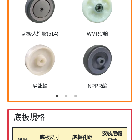
超級人造膠(514)
WMRC輪
尼龍輪
NPPR輪
底板規格
安裝尼帽
底板尺寸
底板孔距