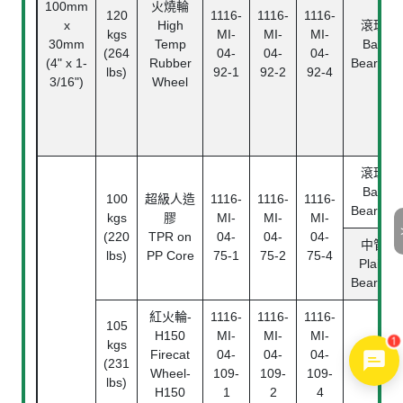
100mm
火燒輪
120
1116-
1116-
1116-
x
High
滾珠
kgs
MI-
MI-
MI-
30mm
Temp
Ball
(264
04-
04-
04-
(4" x 1-
Rubber
Bearing
lbs)
92-1
92-2
92-4
3/16")
Wheel
滾珠
Ball
100
超級人造
1116-
1116-
1116-
Bearing
kgs
膠
MI-
MI-
MI-
(220
TPR on
04-
04-
04-
中管
lbs)
PP Core
75-1
75-2
75-4
Plain
Bearing
紅火輪
-
1116-
1116-
1116-
105
H150
MI-
MI-
MI-
1
kgs
Firecat
04-
04-
04-
(231
Wheel-
109-
109-
109-
lbs)
H150
1
2
4