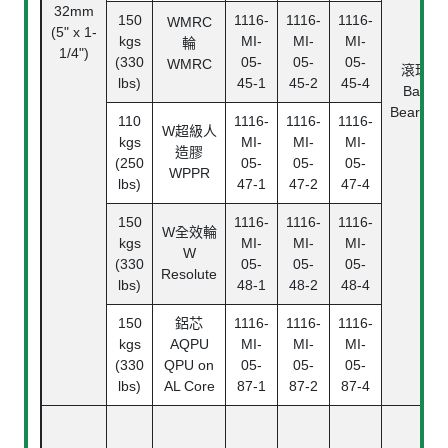
32mm
150
1116-
1116-
1116-
WMRC
(5" x 1-
kgs
MI-
MI-
MI-
輪
1/4")
(330
05-
05-
05-
WMRC
滾珠
lbs)
45-1
45-2
45-4
Ball
Bearing
110
1116-
1116-
1116-
W
超級人
kgs
MI-
MI-
MI-
造膠
(250
05-
05-
05-
WPPR
lbs)
47-1
47-2
47-4
150
1116-
1116-
1116-
W
全效輪
kgs
MI-
MI-
MI-
W
(330
05-
05-
05-
Resolute
lbs)
48-1
48-2
48-4
150
鋁芯
1116-
1116-
1116-
kgs
AQPU
MI-
MI-
MI-
(330
QPU on
05-
05-
05-
lbs)
AL Core
87-1
87-2
87-4