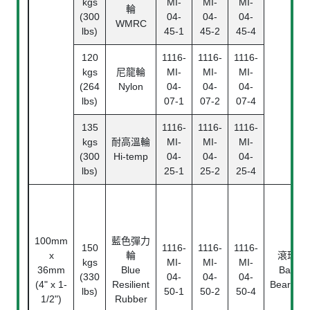
kgs
MI-
MI-
MI-
輪
(300
04-
04-
04-
WMRC
lbs)
45-1
45-2
45-4
120
1116-
1116-
1116-
kgs
尼龍輪
MI-
MI-
MI-
(264
Nylon
04-
04-
04-
lbs)
07-1
07-2
07-4
135
1116-
1116-
1116-
kgs
耐高溫輪
MI-
MI-
MI-
(300
Hi-temp
04-
04-
04-
lbs)
25-1
25-2
25-4
100mm
藍色彈力
150
1116-
1116-
1116-
x
輪
滾珠
kgs
MI-
MI-
MI-
36mm
Blue
Ball
(330
04-
04-
04-
(4" x 1-
Resilient
Bearing
lbs)
50-1
50-2
50-4
1/2")
Rubber