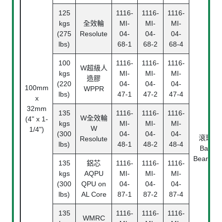
125
1116-
1116-
1116-
kgs
全效輪
MI-
MI-
MI-
(275
Resolute
04-
04-
04-
lbs)
68-1
68-2
68-4
100
1116-
1116-
1116-
W
超級人
kgs
MI-
MI-
MI-
造膠
(220
04-
04-
04-
100mm
WPPR
lbs)
47-1
47-2
47-4
x
32mm
135
1116-
1116-
1116-
W
全效輪
(4" x 1-
kgs
MI-
MI-
MI-
W
1/4")
(300
04-
04-
04-
滾珠
Resolute
lbs)
48-1
48-2
48-4
Ball
Bearing
135
鋁芯
1116-
1116-
1116-
kgs
AQPU
MI-
MI-
MI-
(300
QPU on
04-
04-
04-
lbs)
AL Core
87-1
87-2
87-4
135
1116-
1116-
1116-
WMRC