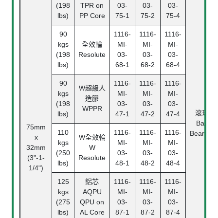
(198
TPR on
03-
03-
03-
lbs)
PP Core
75-1
75-2
75-4
90
1116-
1116-
1116-
kgs
全效輪
MI-
MI-
MI-
(198
Resolute
03-
03-
03-
lbs)
68-1
68-2
68-4
90
1116-
1116-
1116-
W超級人
kgs
MI-
MI-
MI-
造膠
(198
03-
03-
03-
WPPR
滾珠
lbs)
47-1
47-2
47-4
Ball
75mm
110
1116-
1116-
1116-
Bearing
x
W
全效輪
kgs
MI-
MI-
MI-
32mm
W
(250
03-
03-
03-
(3"-1-
Resolute
lbs)
48-1
48-2
48-4
1/4")
125
鋁芯
1116-
1116-
1116-
kgs
AQPU
MI-
MI-
MI-
(275
QPU on
03-
03-
03-
lbs)
AL Core
87-1
87-2
87-4