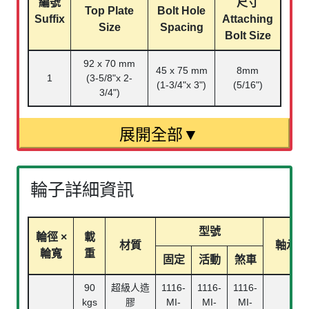
編號
尺寸
Top Plate
Bolt Hole
Suffix
Attaching
Size
Spacing
Bolt Size
92 x 70 mm
45 x 75 mm
8mm
1
(3-5/8"x 2-
(1-3/4"x 3")
(5/16")
3/4")
輪子詳細資訊
型號
輪徑 ×
載
材質
軸承
輪寬
重
固定
活動
煞車
90
超級人造
1116-
1116-
1116-
kgs
膠
MI-
MI-
MI-