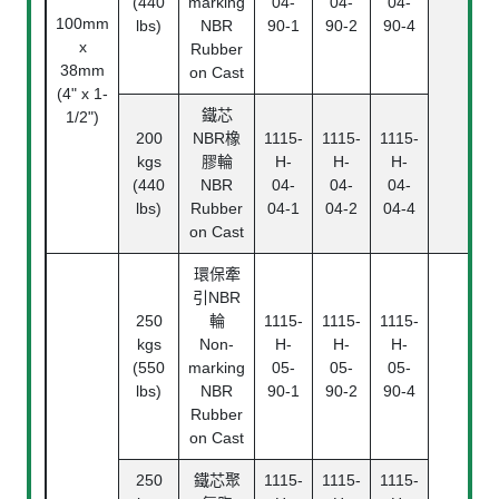
(440
marking
04-
04-
04-
100mm
lbs)
NBR
90-1
90-2
90-4
x
Rubber
38mm
on Cast
(4" x 1-
鐵芯
1/2")
200
NBR橡
1115-
1115-
1115-
kgs
膠輪
H-
H-
H-
(440
NBR
04-
04-
04-
lbs)
Rubber
04-1
04-2
04-4
on Cast
環保牽
引NBR
250
輪
1115-
1115-
1115-
kgs
Non-
H-
H-
H-
(550
marking
05-
05-
05-
lbs)
NBR
90-1
90-2
90-4
Rubber
on Cast
250
鐵芯聚
1115-
1115-
1115-