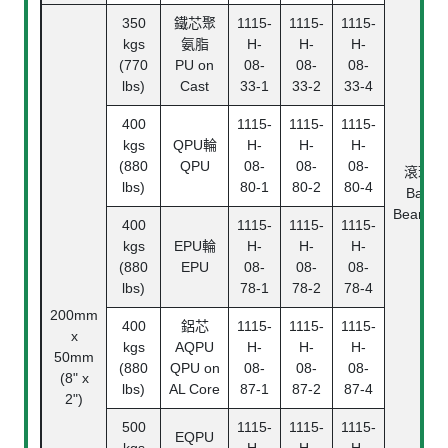
350
鐵芯聚
1115-
1115-
1115-
kgs
氨脂
H-
H-
H-
(770
PU on
08-
08-
08-
lbs)
Cast
33-1
33-2
33-4
400
1115-
1115-
1115-
kgs
QPU輪
H-
H-
H-
(880
QPU
08-
08-
08-
滾珠
lbs)
80-1
80-2
80-4
Ball
Bearing
400
1115-
1115-
1115-
kgs
EPU輪
H-
H-
H-
(880
EPU
08-
08-
08-
lbs)
78-1
78-2
78-4
200mm
400
鋁芯
1115-
1115-
1115-
x
kgs
AQPU
H-
H-
H-
50mm
(880
QPU on
08-
08-
08-
(8" x
lbs)
AL Core
87-1
87-2
87-4
2")
500
1115-
1115-
1115-
EQPU
kgs
H-
H-
H-