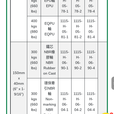
kgs
EPU輪
H-
H-
H-
(660
EPU
05-
05-
05-
lbs)
78-1
78-2
78-4
400
1115-
1115-
1115-
EQPU
kgs
H-
H-
H-
輪
(880
05-
05-
05-
EQPU
lbs)
81-1
81-2
81-4
鐵芯
300
NBR橡
1115-
1115-
1115-
kgs
膠輪
H-
H-
H-
(660
NBR
06-
06-
06-
lbs)
Rubber
90-1
90-2
90-4
150mm
on Cast
x
環保牽
40mm
引NBR
(6" x 1-
300
輪
1115-
1115-
1115-
9/16")
kgs
Non-
H-
H-
H-
(660
marking
06-
06-
06-
lbs)
NBR
04-1
04-2
04-4