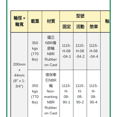
型號
輪徑 ×
載重
材質
軸承
輪寬
固定
活動
煞車
鐵芯
350
NBR橡
1115-
1115-
1115-
kgs
膠輪
H-08
H-08
H-08
(770
NBR
-04-1
-04-2
-04-4
lbs)
Rubber
200mm
on Cast
x
環保牽
44mm
引NBR
(8" x 1-
350
輪
1115-
1115-
1115-
3/4")
kgs
Non-
H-
H-
H-
(770
marking
08-
08-
08-
lbs)
NBR
90-1
90-2
90-4
Rubber
on Cast