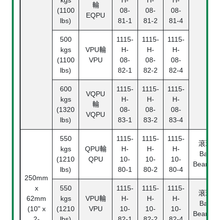
輪
(1100
08-
08-
08-
EQPU
lbs)
81-1
81-2
81-4
500
1115-
1115-
1115-
kgs
VPU輪
H-
H-
H-
(1100
VPU
08-
08-
08-
lbs)
82-1
82-2
82-4
600
1115-
1115-
1115-
VQPU
kgs
H-
H-
H-
輪
(1320
08-
08-
08-
VQPU
lbs)
83-1
83-2
83-4
550
1115-
1115-
1115-
滾珠
kgs
QPU輪
H-
H-
H-
Ball
(1210
QPU
10-
10-
10-
Bearing
lbs)
80-1
80-2
80-4
250mm
x
550
1115-
1115-
1115-
滾珠
62mm
kgs
VPU輪
H-
H-
H-
Ball
(10" x
(1210
VPU
10-
10-
10-
Bearing
2-
lbs)
82-1
82-2
82-4