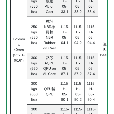
kgs
氨脂
H-
H-
H-
(550
PU on
05-
05-
05-
lbs)
Cast
33-1
33-2
33-4
鐵芯
250
NBR橡
1115-
1115-
1115-
kgs
膠輪
H-
H-
H-
(550
NBR
05-
05-
05-
125mm
lbs)
Rubber
04-1
04-2
04-4
x
滾珠
on Cast
40mm
Ball
(5" x 1-
Bearing
300
鋁芯
1115-
1115-
1115-
9/16")
kgs
AQPU
H-
H-
H-
(660
QPU on
05-
05-
05-
lbs)
AL Core
87-1
87-2
87-4
300
1115-
1115-
1115-
kgs
QPU輪
H-
H-
H-
(660
QPU
05-
05-
05-
lbs)
80-1
80-2
80-4
300
1115-
1115-
1115-