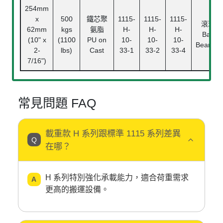
254mm
x
500
鐵芯聚
1115-
1115-
1115-
滾珠
62mm
kgs
氨脂
H-
H-
H-
Ball
(10" x
(1100
PU on
10-
10-
10-
Bearing
2-
lbs)
Cast
33-1
33-2
33-4
7/16")
常見問題 FAQ
載重款 H 系列跟標準 1115 系列差異
在哪？
H 系列特別強化承載能力，適合荷重需求
更高的搬運設備。