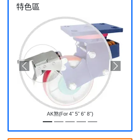
特色區
Previous
Next
AK煞(For 4" 5" 6" 8")