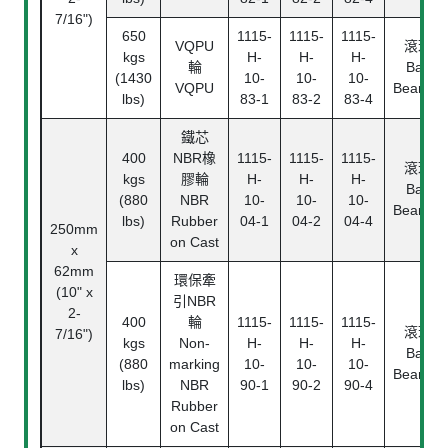
7/16")
650
1115-
1115-
1115-
VQPU
滾珠
kgs
H-
H-
H-
輪
Ball
(1430
10-
10-
10-
VQPU
Bearing
lbs)
83-1
83-2
83-4
鐵芯
400
NBR橡
1115-
1115-
1115-
滾珠
kgs
膠輪
H-
H-
H-
Ball
(880
NBR
10-
10-
10-
Bearing
lbs)
Rubber
04-1
04-2
04-4
250mm
on Cast
x
62mm
環保牽
(10" x
引NBR
2-
400
輪
1115-
1115-
1115-
滾珠
7/16")
kgs
Non-
H-
H-
H-
Ball
(880
marking
10-
10-
10-
Bearing
lbs)
NBR
90-1
90-2
90-4
Rubber
on Cast