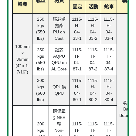
載重
材質
軸承
輪寬
固定
活動
煞車
250
鐵芯聚
1115-
1115-
1115-
kgs
氨酯
H-
H-
H-
(550
PU on
04-
04-
04-
lbs)
Cast
33-1
33-2
33-4
100mm
250
鋁芯
1115-
1115-
1115-
x
kgs
AQPU
H-
H-
H-
36mm
(550
QPU on
04-
04-
04-
(4" x 1-
lbs)
AL Core
87-1
87-2
87-4
7/16")
300
1115-
1115-
1115-
kgs
QPU輪
H-
H-
H-
(660
QPU
04-
04-
04-
lbs)
80-1
80-2
80-4
滾珠
Ball
環保牽
Bearing
引NBR
200
輪
1115-
1115-
1115-
kgs
Non-
H-
H-
H-