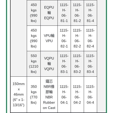
450
1115-
1115-
1115-
EQPU
kgs
H-
H-
H-
輪
(990
06-
06-
06-
EQPU
lbs)
81-1
81-2
81-4
450
1115-
1115-
1115-
kgs
VPU輪
H-
H-
H-
(990
VPU
06-
06-
06-
lbs)
82-1
82-2
82-4
550
1115-
1115-
1115-
VQPU
kgs
H-
H-
H-
輪
(1210
06-
06-
06-
VQPU
lbs)
83-1
83-2
83-4
鐵芯
150mm
350
NBR橡
1115-
1115-
1115-
x
kgs
膠輪
H-
H-
H-
46mm
(770
NBR
06-
06-
06-
(6" x 1-
lbs)
Rubber
04-1
04-2
04-4
13/16")
on Cast