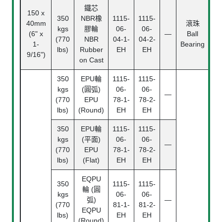
鐵芯
150 x
350
NBR橡
1115-
1115-
40mm
滾珠
kgs
膠輪
06-
06-
24
(6" x
—
Ball
(770
NBR
04-1-
04-2-
1-
Bearing
lbs)
Rubber
EH
EH
9/16")
on Cast
350
EPU輪
1115-
1115-
kgs
(圓弧)
06-
06-
—
(770
EPU
78-1-
78-2-
lbs)
(Round)
EH
EH
350
EPU輪
1115-
1115-
kgs
(平面)
06-
06-
—
(770
EPU
78-1-
78-2-
lbs)
(Flat)
EH
EH
EQPU
350
1115-
1115-
輪 (圓
kgs
06-
06-
弧)
—
(770
81-1-
81-2-
EQPU
lbs)
EH
EH
(Round)