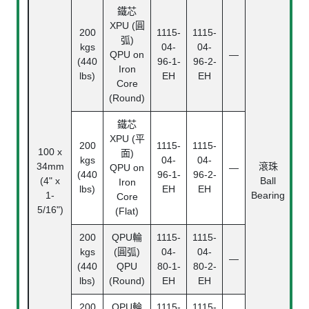
鐵芯
XPU (圓
200
1115-
1115-
弧)
kgs
04-
04-
QPU on
—
(440
96-1-
96-2-
Iron
lbs)
EH
EH
Core
(Round)
鐵芯
XPU (平
200
1115-
1115-
100 x
面)
kgs
04-
04-
34mm
滾珠
19
QPU on
—
(440
96-1-
96-2-
(4" x
Ball
(
Iron
lbs)
EH
EH
1-
Bearing
(7
Core
5/16")
(Flat)
200
QPU輪
1115-
1115-
kgs
(圓弧)
04-
04-
—
(440
QPU
80-1-
80-2-
lbs)
(Round)
EH
EH
200
QPU輪
1115-
1115-