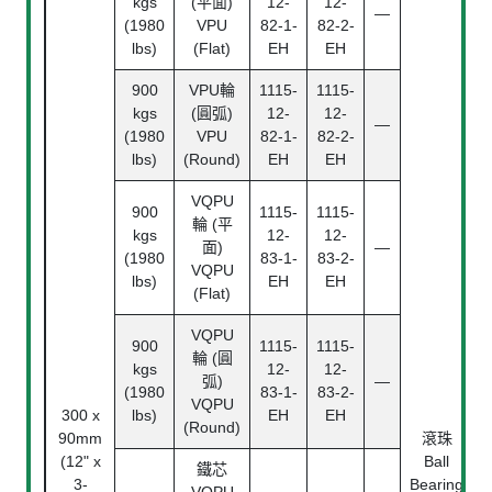
kgs
(平面)
12-
12-
—
(1980
VPU
82-1-
82-2-
lbs)
(Flat)
EH
EH
900
VPU輪
1115-
1115-
kgs
(圓弧)
12-
12-
—
(1980
VPU
82-1-
82-2-
lbs)
(Round)
EH
EH
VQPU
900
1115-
1115-
輪 (平
kgs
12-
12-
面)
—
(1980
83-1-
83-2-
VQPU
lbs)
EH
EH
(Flat)
VQPU
900
1115-
1115-
輪 (圓
kgs
12-
12-
弧)
—
(1980
83-1-
83-2-
VQPU
300 x
lbs)
EH
EH
(Round)
90mm
滾珠
3
(12" x
Ball
鐵芯
(
3-
Bearing
VQPU