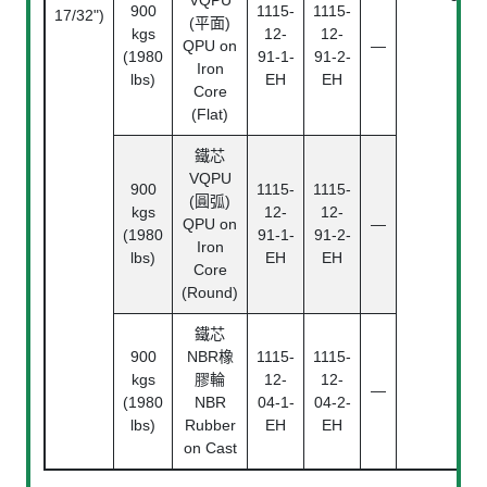
900
1115-
1115-
17/32")
(平面)
kgs
12-
12-
QPU on
—
(1980
91-1-
91-2-
Iron
lbs)
EH
EH
Core
(Flat)
鐵芯
VQPU
900
1115-
1115-
(圓弧)
kgs
12-
12-
QPU on
—
(1980
91-1-
91-2-
Iron
lbs)
EH
EH
Core
(Round)
鐵芯
900
NBR橡
1115-
1115-
kgs
膠輪
12-
12-
—
(1980
NBR
04-1-
04-2-
lbs)
Rubber
EH
EH
on Cast