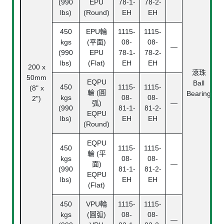
(990
EPU
78-1-
78-2-
lbs)
(Round)
EH
EH
450
EPU輪
1115-
1115-
kgs
(平面)
08-
08-
—
(990
EPU
78-1-
78-2-
lbs)
(Flat)
EH
EH
200 x
滾珠
50mm
2
EQPU
Ball
450
1115-
1115-
(8" x
輪 (圓
Bearing
kgs
08-
08-
2")
弧)
—
(990
81-1-
81-2-
EQPU
lbs)
EH
EH
(Round)
EQPU
450
1115-
1115-
輪 (平
kgs
08-
08-
面)
—
(990
81-1-
81-2-
EQPU
lbs)
EH
EH
(Flat)
450
VPU輪
1115-
1115-
kgs
(圓弧)
08-
08-
—