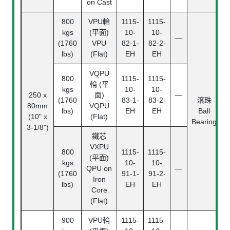
on Cast
800
VPU輪
1115-
1115-
kgs
(平面)
10-
10-
—
(1760
VPU
82-1-
82-2-
lbs)
(Flat)
EH
EH
VQPU
800
1115-
1115-
輪 (平
kgs
10-
10-
250 x
面)
—
(1760
83-1-
83-2-
滾珠
80mm
VQPU
3
lbs)
EH
EH
Ball
(10" x
(Flat)
(
Bearing
3-1/8")
鐵芯
VXPU
800
1115-
1115-
(平面)
kgs
10-
10-
QPU on
—
(1760
91-1-
91-2-
Iron
lbs)
EH
EH
Core
(Flat)
900
VPU輪
1115-
1115-