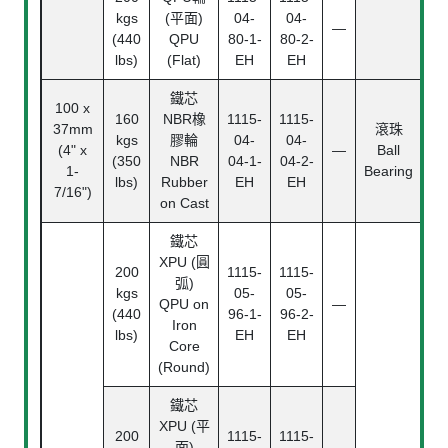
kgs
(平面)
04-
04-
—
(440
QPU
80-1-
80-2-
lbs)
(Flat)
EH
EH
鐵芯
100 x
160
NBR橡
1115-
1115-
37mm
滾珠
16
kgs
膠輪
04-
04-
(4" x
—
Ball
(
(350
NBR
04-1-
04-2-
1-
Bearing
(6
lbs)
Rubber
EH
EH
7/16")
on Cast
鐵芯
XPU (圓
200
1115-
1115-
弧)
kgs
05-
05-
QPU on
—
(440
96-1-
96-2-
Iron
lbs)
EH
EH
Core
(Round)
鐵芯
XPU (平
200
1115-
1115-
面)