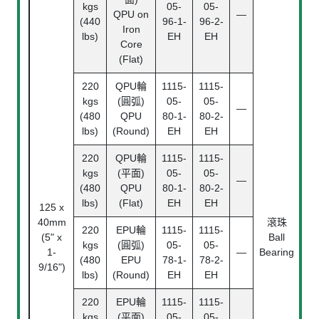
kgs
05-
05-
QPU on
—
(440
96-1-
96-2-
Iron
lbs)
EH
EH
Core
(Flat)
220
QPU輪
1115-
1115-
kgs
(圓弧)
05-
05-
—
(480
QPU
80-1-
80-2-
lbs)
(Round)
EH
EH
220
QPU輪
1115-
1115-
2
kgs
(平面)
05-
05-
—
(
(480
QPU
80-1-
80-2-
(8
lbs)
(Flat)
EH
EH
125 x
40mm
滾珠
220
EPU輪
1115-
1115-
(5" x
Ball
kgs
(圓弧)
05-
05-
1-
—
Bearing
(480
EPU
78-1-
78-2-
9/16")
lbs)
(Round)
EH
EH
220
EPU輪
1115-
1115-
kgs
(平面)
05-
05-