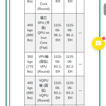
lbs)
EH
EH
Core
(Round)
鐵芯
XPU (平
400
1115-
1115-
面)
kgs
06-
06-
QPU on
—
(880
96-1-
96-2-
Iron
1
lbs)
EH
EH
Core
(Flat)
350
VPU輪
1115-
1115-
kgs
(圓弧)
06-
06-
—
(770
VPU
82-1-
82-2-
lbs)
(Round)
EH
EH
VQPU
400
1115-
1115-
輪 (圓
kgs
06-
06-
弧)
—
(880
83-1-
83-2-
VQPU
lbs)
EH
EH
(Round)