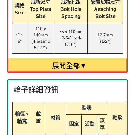
底板尺寸
底板孔距
安裝尼帽尺寸
規格
Top Plate
Bolt Hole
Attaching
Size
Size
Spacing
Bolt Size
110 x
75 x 110mm
4"、
140mm
12.7mm
(2-5/8" x 4-
5"
(4-5/16" x
(1/2")
5/16")
5-1/2")
輪子詳細資訊
型號
輪徑 ×
載
材質
軸承
煞
輪寬
重
固定
活動
車