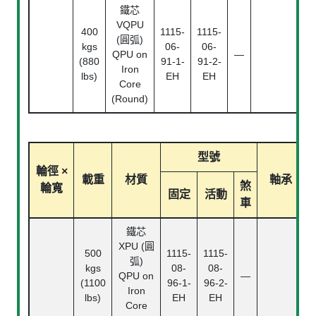
鐵芯
VQPU
400
1115-
1115-
(圓弧)
kgs
06-
06-
QPU on
—
(880
91-1-
91-2-
Iron
lbs)
EH
EH
Core
(Round)
型號
輪徑 ×
載重
材質
軸承
煞
輪寬
固定
活動
車
鐵芯
XPU (圓
500
1115-
1115-
弧)
kgs
08-
08-
QPU on
—
(1100
96-1-
96-2-
Iron
lbs)
EH
EH
Core