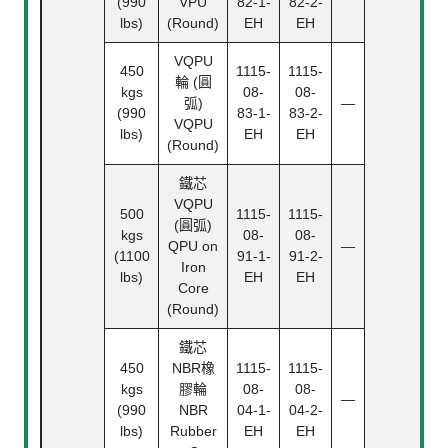
(990
VPU
82-1-
82-2-
lbs)
(Round)
EH
EH
VQPU
450
1115-
1115-
輪 (圓
kgs
08-
08-
弧)
—
(990
83-1-
83-2-
VQPU
lbs)
EH
EH
(Round)
鐵芯
VQPU
500
1115-
1115-
(圓弧)
kgs
08-
08-
QPU on
—
(1100
91-1-
91-2-
Iron
lbs)
EH
EH
Core
(Round)
鐵芯
450
NBR橡
1115-
1115-
kgs
膠輪
08-
08-
—
(990
NBR
04-1-
04-2-
lbs)
Rubber
EH
EH