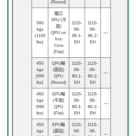
(Round)
鐵芯
XPU (平
500
1115-
1115-
面)
kgs
08-
08-
QPU on
—
(1100
96-1-
96-2-
Iron
lbs)
EH
EH
Core
(Flat)
450
QPU輪
1115-
1115-
kgs
(圓弧)
08-
08-
—
(990
QPU
80-1-
80-2-
lbs)
(Round)
EH
EH
450
QPU輪
1115-
1115-
kgs
(平面)
08-
08-
—
(990
QPU
80-1-
80-2-
lbs)
(Flat)
EH
EH
450
EPU輪
1115-
1115-
kgs
(圓弧)
08-
08-
—