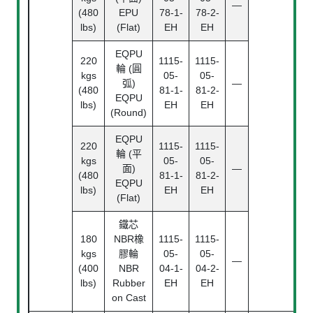
—
(480
EPU
78-1-
78-2-
lbs)
(Flat)
EH
EH
EQPU
220
1115-
1115-
輪 (圓
kgs
05-
05-
弧)
—
(480
81-1-
81-2-
EQPU
lbs)
EH
EH
(Round)
EQPU
220
1115-
1115-
輪 (平
kgs
05-
05-
面)
—
(480
81-1-
81-2-
EQPU
lbs)
EH
EH
(Flat)
鐵芯
180
NBR橡
1115-
1115-
1
kgs
膠輪
05-
05-
—
(
(400
NBR
04-1-
04-2-
(7
lbs)
Rubber
EH
EH
on Cast