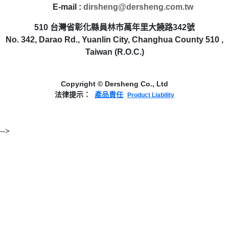
E-mail :
dirsheng@dersheng.com.tw
510 台灣省彰化縣員林市萬年里大饒路342號
No. 342, Darao Rd., Yuanlin City, Changhua County 510 ,
Taiwan (R.O.C.)
Copyright © Dersheng Co., Ltd
法律提示：
產品責任
Product Liability
-->