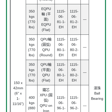
EQPU
350
1115-
1115-
輪 (平
kgs
06-
06-
面)
—
(770
81-1-
81-2-
EQPU
lbs)
EH
EH
(Flat)
350
QPU輪
1115-
1115-
kgs
(圓弧)
06-
06-
—
(770
QPU
80-1-
80-2-
lbs)
(Round)
EH
EH
350
QPU輪
1115-
1115-
kgs
(平面)
06-
06-
—
(770
QPU
80-1-
80-2-
lbs)
(Flat)
EH
EH
150 x
42mm
滾珠
鐵芯
24
(6" x
Ball
XPU (圓
400
1115-
1115-
1-
Bearing
弧)
kgs
06-
06-
11/16")
QPU on
—
(880
96-1-
96-2-
Iron