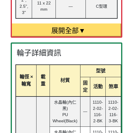
2",
11 x 22
2.5",
—
C型環
mm
3"
輪子詳細資訊
型號
輪徑 ×
載
材質
軸
固
輪寬
重
活動
煞車
定
水晶輪(內仁
1110-
1110-
黑)
2-02-
2-02-
—
PU
116-
116-
Wheel(Black)
2-BK
3-BK
水晶輪(內仁
1110-
1110-