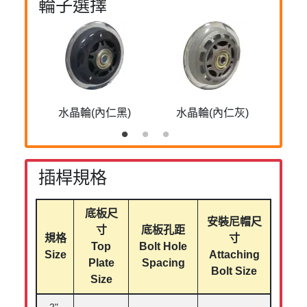
輪子選擇
水晶輪(內仁黑)
水晶輪(內仁灰)
水
插桿規格
底板尺
安裝尼帽尺
寸
底板孔距
規格
寸
Top
Bolt Hole
Size
Attaching
Plate
Spacing
Bolt Size
Size