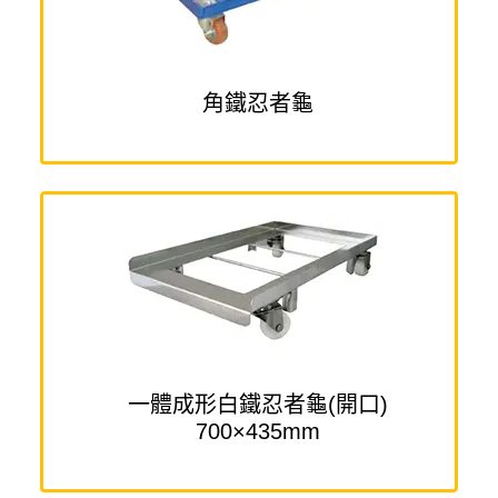
角鐵忍者龜
一體成形白鐵忍者龜(開口)
700×435mm