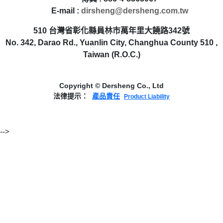
E-mail :
dirsheng@dersheng.com.tw
510 台灣省彰化縣員林市萬年里大饒路342號
No. 342, Darao Rd., Yuanlin City, Changhua County 510 ,
Taiwan (R.O.C.)
Copyright © Dersheng Co., Ltd
法律提示：
產品責任
Product Liability
-->