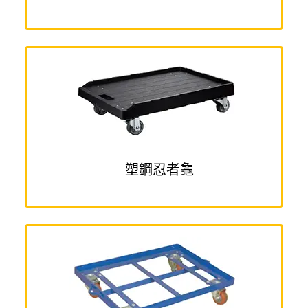
塑鋼忍者龜