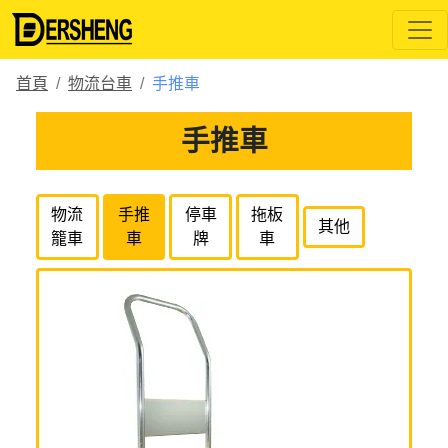
首頁
物流台車
手推車
手推車
物流
手推
停車
拖板
其他
籠車
車
牌
車