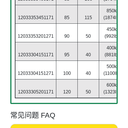
850kg
12033353451171
85
115
(1874lbs)
450kg
12033353201271
90
50
(992lbs)
400kg
12033304151171
95
40
(881lbs)
500kg
12033304151271
100
40
(1100lbs)
600kg
12033305201171
120
50
(1323lbs)
常见问题 FAQ