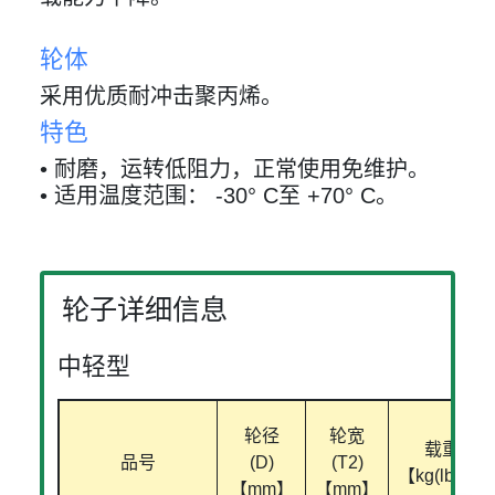
轮体
采用优质耐冲击聚丙烯。
特色
• 耐磨，运转低阻力，正常使用免维护。
• 适用温度范围： -30° C至 +70° C。
轮子详细信息
中轻型
轮径
轮宽
载重
品号
(D)
(T2)
【kg(lbs)】
【mm】
【mm】