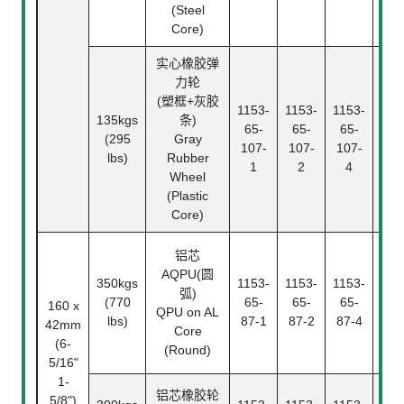
(Steel
Core)
实心橡胶弹
力轮
滚
(塑框+灰胶
1153-
1153-
1153-
Rol
135kgs
条)
65-
65-
65-
Bea
(295
Gray
107-
107-
107-
中
lbs)
Rubber
1
2
4
Pl
Wheel
Bea
(Plastic
Core)
铝芯
AQPU(圆
350kgs
1153-
1153-
1153-
滚
弧)
(770
65-
65-
65-
Ba
160 x
QPU on AL
lbs)
87-1
87-2
87-4
Bea
42mm
Core
(6-
(Round)
5/16"
1-
铝芯橡胶轮
5/8")