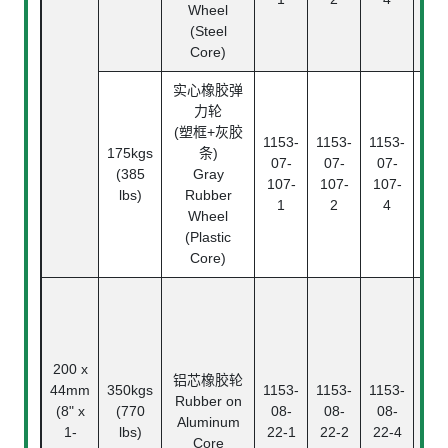
Wheel
(Steel
Core)
实心橡胶弹
力轮
滚
(塑框+灰胶
1153-
1153-
1153-
Rol
175kgs
条)
07-
07-
07-
Bea
(385
Gray
107-
107-
107-
中
lbs)
Rubber
1
2
4
Pl
Wheel
Bea
(Plastic
Core)
200 x
铝芯橡胶轮
44mm
350kgs
1153-
1153-
1153-
滚
Rubber on
(8" x
(770
08-
08-
08-
Ba
Aluminum
1-
lbs)
22-1
22-2
22-4
Bea
Core