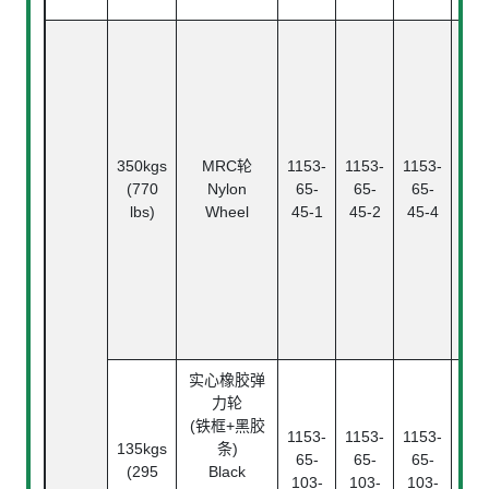
滚
Ba
Bea
中
Pl
Bea
350kgs
MRC轮
1153-
1153-
1153-
滚
(770
Nylon
65-
65-
65-
Rol
lbs)
Wheel
45-1
45-2
45-4
Bea
精
珠
Ann
ba
bea
实心橡胶弹
力轮
(铁框+黑胶
1153-
1153-
1153-
135kgs
条)
滚
65-
65-
65-
(295
Black
Rol
103-
103-
103-