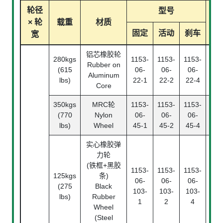
轮径
型号
× 轮
载重
材质
轴
固定
活动
刹车
宽
铝芯橡胶轮
280kgs
1153-
1153-
1153-
滚
Rubber on
(615
06-
06-
06-
Ba
Aluminum
lbs)
22-1
22-2
22-4
Bea
Core
350kgs
MRC轮
1153-
1153-
1153-
滚
(770
Nylon
06-
06-
06-
Ba
lbs)
Wheel
45-1
45-2
45-4
Bea
实心橡胶弹
力轮
(铁框+黑胶
1153-
1153-
1153-
125kgs
条)
滚
06-
06-
06-
(275
Black
Rol
103-
103-
103-
lbs)
Rubber
Bea
1
2
4
Wheel
(Steel