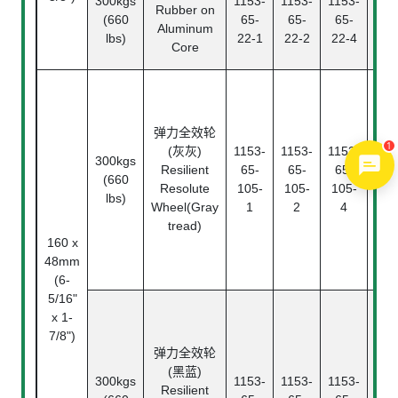
300kgs
1153-
1153-
1153-
滚
Rubber on
(660
65-
65-
65-
Ba
Aluminum
lbs)
22-1
22-2
22-4
Bea
Core
滚
Ba
Bea
弹力全效轮
1
滚
(灰灰)
1153-
1153-
1153-
300kgs
Rol
Resilient
65-
65-
65-
(660
Bea
Resolute
105-
105-
105-
lbs)
精
Wheel(Gray
1
2
4
珠
tread)
Ann
160 x
ba
48mm
bea
(6-
5/16"
滚
x 1-
Ba
7/8")
Bea
弹力全效轮
滚
(黑蓝)
300kgs
1153-
1153-
1153-
Rol
Resilient