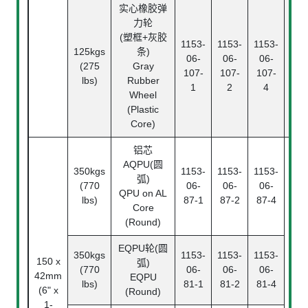
实心橡胶弹
力轮
滚
(塑框+灰胶
1153-
1153-
1153-
Rol
125kgs
条)
06-
06-
06-
Bea
(275
Gray
107-
107-
107-
中
lbs)
Rubber
1
2
4
Pl
Wheel
Bea
(Plastic
Core)
铝芯
AQPU(圆
350kgs
1153-
1153-
1153-
弧)
(770
06-
06-
06-
QPU on AL
lbs)
87-1
87-2
87-4
Core
(Round)
EQPU轮(圆
350kgs
1153-
1153-
1153-
150 x
弧)
(770
06-
06-
06-
42mm
滚
EQPU
lbs)
81-1
81-2
81-4
(6" x
Ba
(Round)
1-
Bea