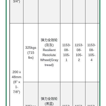
3/4")
滚
Ba
Bea
弹力全效轮
滚
(灰灰)
1153-
1153-
1153-
325kgs
Rol
Resilient
08-
08-
08-
(715
Bea
Resolute
105-
105-
105-
lbs)
精
Wheel(Gray
1
2
4
珠
tread)
Ann
200 x
ba
48mm
bea
(8" x
滚
1-
Ba
7/8")
Bea
弹力全效轮
滚
(黑蓝)