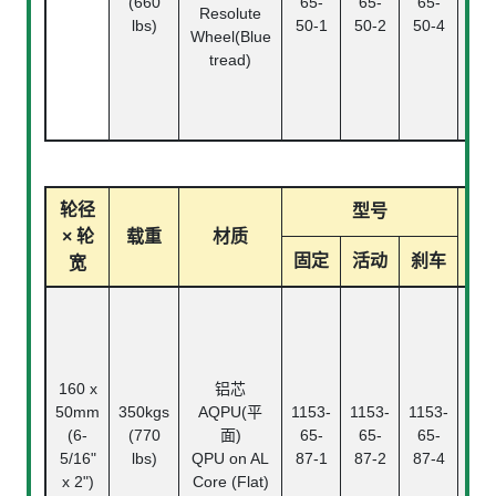
(660
65-
65-
65-
Bea
Resolute
lbs)
50-1
50-2
50-4
精
Wheel(Blue
珠
tread)
Ann
ba
bea
轮径
型号
× 轮
载重
材质
轴
固定
活动
刹车
宽
160 x
铝芯
50mm
350kgs
AQPU(平
1153-
1153-
1153-
滚
(6-
(770
面)
65-
65-
65-
Ba
5/16"
lbs)
QPU on AL
87-1
87-2
87-4
Bea
x 2")
Core (Flat)