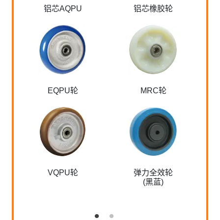
铝芯AQPU
铝芯橡胶轮
EQPU轮
MRC轮
VQPU轮
弹力全效轮
(黑蓝)