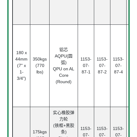
铝芯
180 x
AQPU(圆
44mm
350kgs
1153-
1153-
1153-
滚
弧)
(7" x
(770
07-
07-
07-
Ba
QPU on AL
1-
lbs)
87-1
87-2
87-4
Bea
Core
3/4")
(Round)
实心橡胶弹
力轮
(铁框+黑胶
1153-
1153-
1153-
175kgs
条)
滚
07-
07-
07-