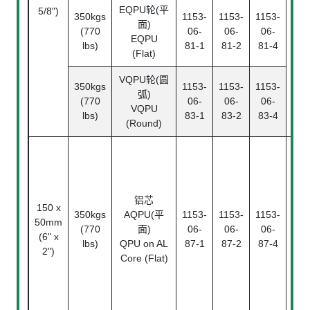
EQPU轮(平
5/8")
350kgs
1153-
1153-
1153-
面)
(770
06-
06-
06-
EQPU
lbs)
81-1
81-2
81-4
(Flat)
VQPU轮(圆
350kgs
1153-
1153-
1153-
弧)
(770
06-
06-
06-
VQPU
lbs)
83-1
83-2
83-4
(Round)
铝芯
150 x
350kgs
AQPU(平
1153-
1153-
1153-
滚
50mm
(770
面)
06-
06-
06-
Ba
(6" x
lbs)
QPU on AL
87-1
87-2
87-4
Bea
2")
Core (Flat)