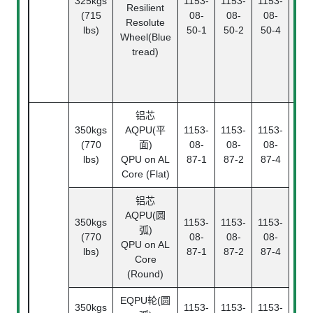
325kgs
1153-
1153-
1153-
Rol
Resilient
(715
08-
08-
08-
Bea
Resolute
lbs)
50-1
50-2
50-4
精
Wheel(Blue
珠
tread)
Ann
ba
bea
铝芯
350kgs
AQPU(平
1153-
1153-
1153-
(770
面)
08-
08-
08-
lbs)
QPU on AL
87-1
87-2
87-4
Core (Flat)
铝芯
AQPU(圆
350kgs
1153-
1153-
1153-
弧)
(770
08-
08-
08-
QPU on AL
lbs)
87-1
87-2
87-4
Core
(Round)
滚
EQPU轮(圆
Ba
350kgs
1153-
1153-
1153-