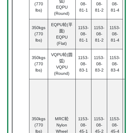
弧)
Bea
(770
08-
08-
08-
EQPU
lbs)
81-1
81-2
81-4
(Round)
EQPU轮(平
350kgs
1153-
1153-
1153-
面)
(770
08-
08-
08-
EQPU
lbs)
81-1
81-2
81-4
(Flat)
VQPU轮(圆
350kgs
1153-
1153-
1153-
弧)
(770
08-
08-
08-
VQPU
lbs)
83-1
83-2
83-4
(Round)
滚
Ba
Bea
中
Pl
Bea
350kgs
MRC轮
1153-
1153-
1153-
滚
(770
Nylon
08-
08-
08-
Rol
lbs)
Wheel
45-1
45-2
45-4