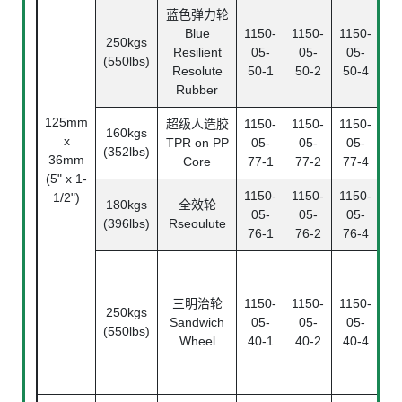
蓝色弹力轮
Blue
1150-
1150-
1150-
250kgs
Resilient
05-
05-
05-
(550lbs)
Resolute
50-1
50-2
50-4
Rubber
Be
125mm
超级人造胶
1150-
1150-
1150-
160kgs
x
TPR on PP
05-
05-
05-
(352lbs)
36mm
Core
77-1
77-2
77-4
(5" x 1-
1150-
1150-
1150-
1/2")
180kgs
全效轮
05-
05-
05-
(396lbs)
Rseoulute
76-1
76-2
76-4
三明治轮
1150-
1150-
1150-
Be
250kgs
Sandwich
05-
05-
05-
(550lbs)
Wheel
40-1
40-2
40-4
R
Be