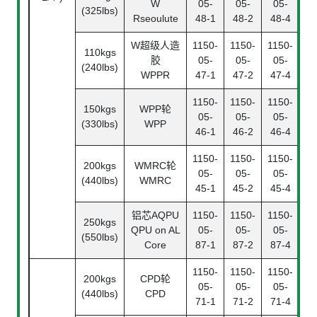
W
05-
05-
05-
(325lbs)
Rseoulute
48-1
48-2
48-4
W超级人造
1150-
1150-
1150-
110kgs
胶
05-
05-
05-
(240lbs)
WPPR
47-1
47-2
47-4
1150-
1150-
1150-
150kgs
WPP轮
05-
05-
05-
(330lbs)
WPP
46-1
46-2
46-4
1150-
1150-
1150-
200kgs
WMRC轮
05-
05-
05-
(440lbs)
WMRC
45-1
45-2
45-4
铝芯AQPU
1150-
1150-
1150-
250kgs
QPU on AL
05-
05-
05-
(550lbs)
Core
87-1
87-2
87-4
1150-
1150-
1150-
200kgs
CPD轮
05-
05-
05-
(440lbs)
CPD
71-1
71-2
71-4