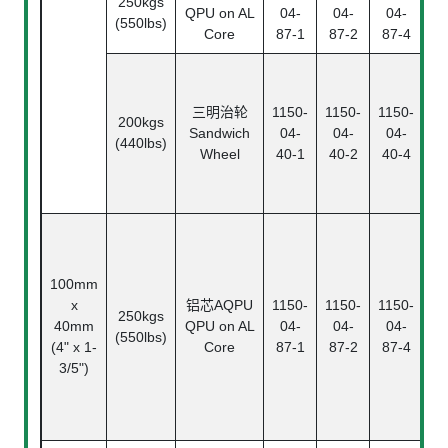
250kgs
QPU on AL
04-
04-
04-
(550lbs)
Core
87-1
87-2
87-4
三明治轮
1150-
1150-
1150-
Be
200kgs
Sandwich
04-
04-
04-
(440lbs)
Wheel
40-1
40-2
40-4
R
Be
100mm
x
铝芯AQPU
1150-
1150-
1150-
250kgs
40mm
QPU on AL
04-
04-
04-
(550lbs)
(4" x 1-
Core
87-1
87-2
87-4
Be
3/5")