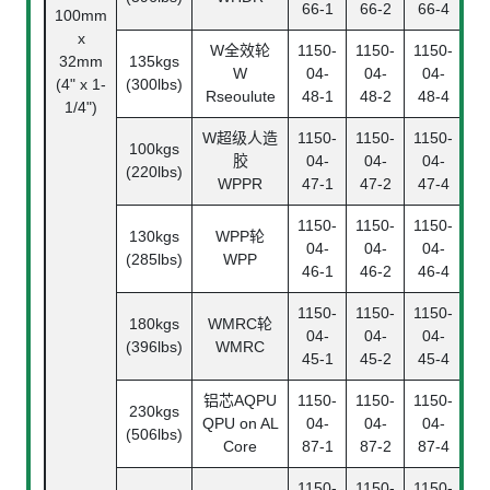
66-1
66-2
66-4
100mm
x
W全效轮
1150-
1150-
1150-
32mm
135kgs
W
04-
04-
04-
(4" x 1-
(300lbs)
Be
Rseoulute
48-1
48-2
48-4
1/4")
W超级人造
1150-
1150-
1150-
100kgs
胶
04-
04-
04-
(220lbs)
WPPR
47-1
47-2
47-4
1150-
1150-
1150-
130kgs
WPP轮
04-
04-
04-
(285lbs)
WPP
46-1
46-2
46-4
1150-
1150-
1150-
180kgs
WMRC轮
04-
04-
04-
(396lbs)
WMRC
45-1
45-2
45-4
铝芯AQPU
1150-
1150-
1150-
230kgs
QPU on AL
04-
04-
04-
(506lbs)
Core
87-1
87-2
87-4
1150-
1150-
1150-