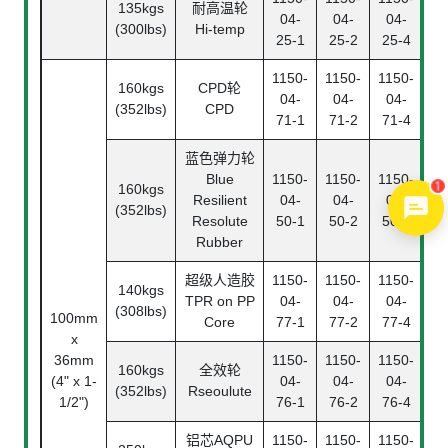
135kgs
耐高温轮
04-
04-
04-
(300lbs)
Hi-temp
25-1
25-2
25-4
1150-
1150-
1150-
160kgs
CPD轮
04-
04-
04-
(352lbs)
CPD
71-1
71-2
71-4
蓝色弹力轮
Blue
1150-
1150-
1150-
1
160kgs
Resilient
04-
04-
04-
(352lbs)
Resolute
50-1
50-2
50-4
Rubber
超级人造胶
1150-
1150-
1150-
140kgs
TPR on PP
04-
04-
04-
Be
(308lbs)
100mm
Core
77-1
77-2
77-4
x
36mm
1150-
1150-
1150-
160kgs
全效轮
(4" x 1-
04-
04-
04-
(352lbs)
Rseoulute
1/2")
76-1
76-2
76-4
铝芯AQPU
1150-
1150-
1150-