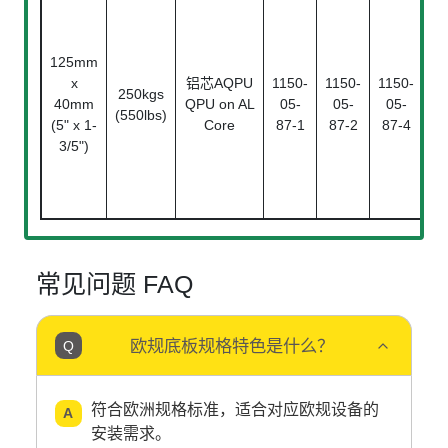
125mm
x
铝芯AQPU
1150-
1150-
1150-
250kgs
40mm
QPU on AL
05-
05-
05-
(550lbs)
(5" x 1-
Core
87-1
87-2
87-4
Be
3/5")
常见问题 FAQ
欧规底板规格特色是什么？
符合欧洲规格标准，适合对应欧规设备的
安装需求。