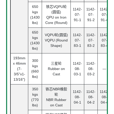
650
铁芯VQPU轮
1142-
1142-
1142-
kgs
(圆弧)
07-
07-
07-
(1430
QPU on Iron
91-1
91-2
91-4
lbs)
Core (Round)
650
VQPU轮(圆弧)
1142-
1142-
1142-
kgs
VQPU (Round
07-
07-
07-
(1430
Shape)
83-1
83-2
83-4
lbs)
193mm
300
x 46mm
三星轮
1142-
1142-
kgs
(7-
Rubber on
08-
08-
—
(660
3/5"x1-
Cast
03-1
03-2
lbs)
13/16")
350
铁芯NBR橡胶
1142-
1142-
1142-
kgs
轮
08-
08-
08-
(770
NBR Rubber
04-1
04-2
04-4
lbs)
on Cast