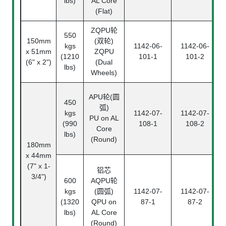
lbs)
AL Core
(Flat)
ZQPU轮
550
150mm
(双轮)
kgs
1142-06-
1142-06-
x 51mm
ZQPU
(1210
101-1
101-2
(6" x 2")
(Dual
lbs)
Wheels)
APU轮(圆
450
弧)
kgs
1142-07-
1142-07-
PU on AL
(990
108-1
108-2
Core
lbs)
(Round)
180mm
x 44mm
(7" x 1-
铝芯
3/4")
600
AQPU轮
kgs
(圆弧)
1142-07-
1142-07-
(1320
QPU on
87-1
87-2
lbs)
AL Core
(Round)