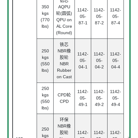
铝芯
350
AQPU
1142-
1142-
1142-
kgs
轮(圆弧)
05-
05-
05-
(770
QPU on
87-1
87-2
87-4
lbs)
AL Core
(Round)
铁芯
250
NBR橡
1142-
1142-
1142-
kgs
胶轮
05-
05-
05-
(550
NBR
04-1
04-2
04-4
lbs)
Rubber
on Cast
250
1142-
1142-
1142-
kgs
CPD轮
05-
05-
05-
(550
CPD
49-1
49-2
49-4
lbs)
环保
NBR橡
250
胶轮
1142-
1142-
1142-
kgs