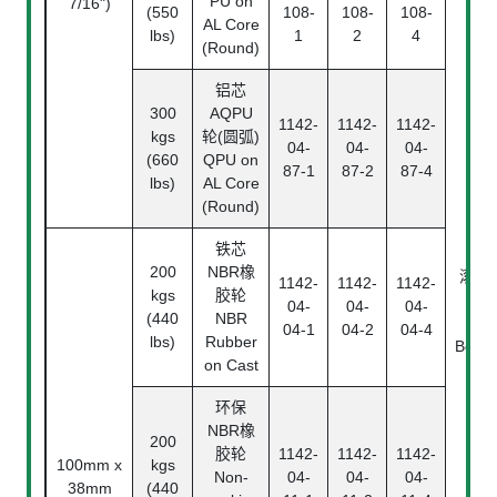
PU on
7/16")
(550
108-
108-
108-
AL Core
lbs)
1
2
4
(Round)
铝芯
300
AQPU
1142-
1142-
1142-
kgs
轮(圆弧)
04-
04-
04-
(660
QPU on
87-1
87-2
87-4
lbs)
AL Core
(Round)
铁芯
200
NBR橡
滚珠
1142-
1142-
1142-
kgs
胶轮
承
04-
04-
04-
(440
NBR
Ball
04-1
04-2
04-4
lbs)
Rubber
Beari
on Cast
环保
NBR橡
200
胶轮
1142-
1142-
1142-
100mm x
kgs
Non-
04-
04-
04-
38mm
(440