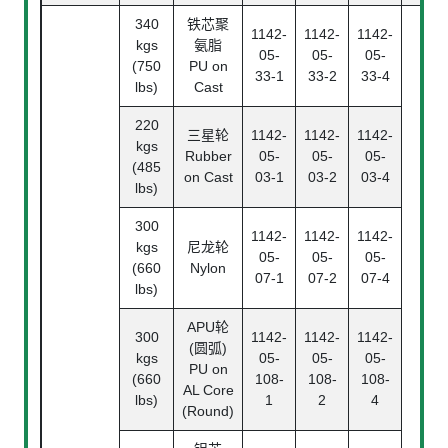
340
铁芯聚
1142-
1142-
1142-
kgs
氨脂
05-
05-
05-
(750
PU on
33-1
33-2
33-4
lbs)
Cast
220
三星轮
1142-
1142-
1142-
kgs
Rubber
05-
05-
05-
(485
on Cast
03-1
03-2
03-4
lbs)
300
1142-
1142-
1142-
kgs
尼龙轮
05-
05-
05-
(660
Nylon
07-1
07-2
07-4
lbs)
APU轮
300
1142-
1142-
1142-
(圆弧)
kgs
05-
05-
05-
PU on
(660
108-
108-
108-
AL Core
lbs)
1
2
4
(Round)