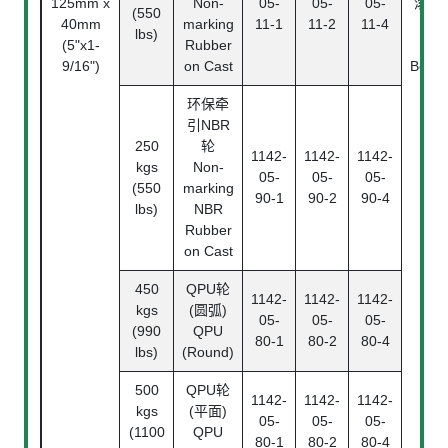
125mm x
Non-
05-
05-
05-
滚珠
(550
40mm
marking
11-1
11-2
11-4
承
lbs)
(5"x1-
Rubber
Ball
9/16")
on Cast
Beari
环保牵
引NBR
250
轮
1142-
1142-
1142-
kgs
Non-
05-
05-
05-
(550
marking
90-1
90-2
90-4
lbs)
NBR
Rubber
on Cast
450
QPU轮
1142-
1142-
1142-
kgs
(圆弧)
05-
05-
05-
(990
QPU
80-1
80-2
80-4
lbs)
(Round)
500
QPU轮
1142-
1142-
1142-
kgs
(平面)
05-
05-
05-
(1100
QPU
80-1
80-2
80-4