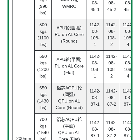
08-
08-
08-
(990
WMRC
45-1
45-2
45-4
lbs)
500
1142-
1142-
1142-
APU轮(圆弧)
kgs
08-
08-
08-
PU on AL Core
(1100
108-
108-
108-
(Round)
lbs)
1
2
4
550
1142-
1142-
1142-
APU轮(平面)
kgs
08-
08-
08-
PU on AL Core
(1200
108-
108-
108-
(Flat)
lbs)
1
2
4
650
铝芯AQPU轮
1142-
1142-
1142-
kgs
(圆弧)
08-
08-
08-
(1430
QPU on AL
87-1
87-2
87-4
lbs)
Core (Round)
700
铝芯AQPU轮
1142-
1142-
1142-
kgs
(平面)
08-
08-
08-
(1540
QPU on AL
87-1
87-2
87-4
200mm
lbs)
Core (Flat)