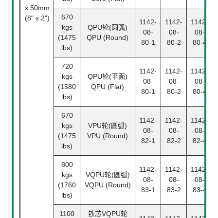
x 50mm
670
(8" x 2")
1142-
1142-
1142-
kgs
QPU轮(圆弧)
08-
08-
08-
(1475
QPU (Round)
80-1
80-2
80-4
lbs)
720
1142-
1142-
1142-
kgs
QPU轮(平面)
08-
08-
08-
(1580
QPU (Flat)
80-1
80-2
80-4
lbs)
670
1142-
1142-
1142-
kgs
VPU轮(圆弧)
08-
08-
08-
(1475
VPU (Round)
82-1
82-2
82-4
lbs)
800
1142-
1142-
1142-
kgs
VQPU轮(圆弧)
08-
08-
08-
(1760
VQPU (Round)
83-1
83-2
83-4
lbs)
1100
铁芯VQPU轮