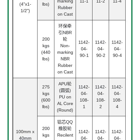
marking
11-1
11-2
11-4
(4"x1-
lbs)
Rubber
1/2")
on Cast
环保牵
引NBR
200
轮
1142-
1142-
1142-
kgs
Non-
04-
04-
04-
(440
marking
90-1
90-2
90-4
lbs)
NBR
Rubber
on Cast
APU轮
275
1142-
1142-
1142-
(圆弧)
kgs
04-
04-
04-
PU on
(600
108-
108-
108-
AL Core
lbs)
1
2
4
(Round)
铝芯QQ
200
橡胶轮
100mm x
1142-
1142-
1142-
kgs
Recilent
40mm
04-
04-
04-