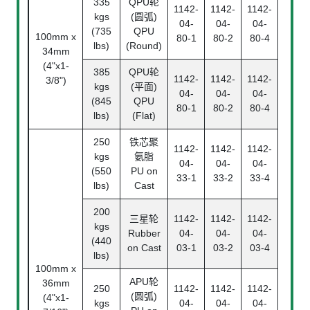
335
QPU轮
1142-
1142-
1142-
kgs
(圆弧)
04-
04-
04-
(735
QPU
100mm x
80-1
80-2
80-4
lbs)
(Round)
34mm
(4"x1-
385
QPU轮
1142-
1142-
1142-
3/8")
kgs
(平面)
04-
04-
04-
(845
QPU
80-1
80-2
80-4
lbs)
(Flat)
250
铁芯聚
1142-
1142-
1142-
kgs
氨脂
04-
04-
04-
(550
PU on
33-1
33-2
33-4
lbs)
Cast
200
三星轮
1142-
1142-
1142-
kgs
Rubber
04-
04-
04-
(440
on Cast
03-1
03-2
03-4
lbs)
100mm x
APU轮
36mm
250
1142-
1142-
1142-
(圆弧)
(4"x1-
kgs
04-
04-
04-