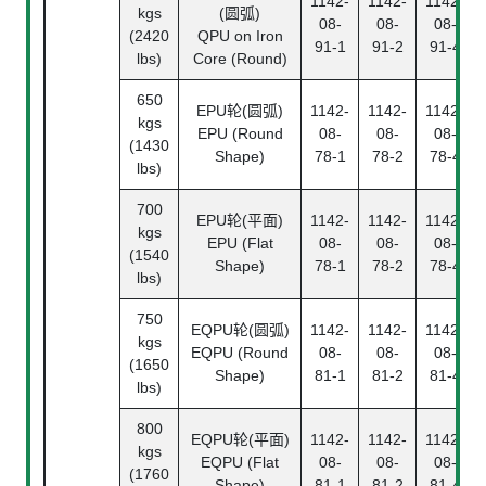
1142-
1142-
1142-
kgs
(圆弧)
08-
08-
08-
(2420
QPU on Iron
91-1
91-2
91-4
lbs)
Core (Round)
650
EPU轮(圆弧)
1142-
1142-
1142-
kgs
EPU (Round
08-
08-
08-
(1430
Shape)
78-1
78-2
78-4
lbs)
700
EPU轮(平面)
1142-
1142-
1142-
kgs
EPU (Flat
08-
08-
08-
(1540
Shape)
78-1
78-2
78-4
lbs)
750
EQPU轮(圆弧)
1142-
1142-
1142-
kgs
EQPU (Round
08-
08-
08-
(1650
Shape)
81-1
81-2
81-4
lbs)
800
EQPU轮(平面)
1142-
1142-
1142-
kgs
EQPU (Flat
08-
08-
08-
(1760
Shape)
81-1
81-2
81-4