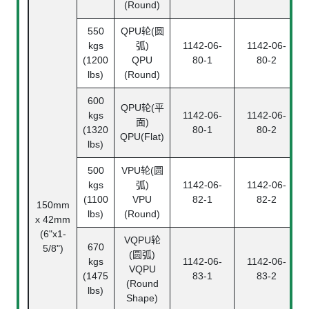
(Round)
550
QPU轮(圆
kgs
弧)
1142-06-
1142-06-
(1200
QPU
80-1
80-2
lbs)
(Round)
600
QPU轮(平
kgs
1142-06-
1142-06-
面)
(1320
80-1
80-2
QPU(Flat)
lbs)
500
VPU轮(圆
kgs
弧)
1142-06-
1142-06-
(1100
VPU
82-1
82-2
150mm
lbs)
(Round)
x 42mm
(6"x1-
VQPU轮
670
5/8")
(圆弧)
kgs
1142-06-
1142-06-
VQPU
(1475
83-1
83-2
(Round
lbs)
Shape)