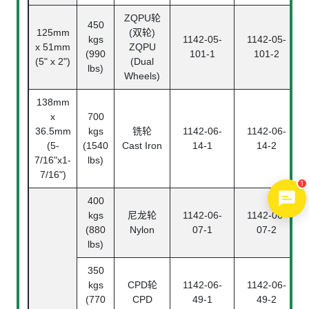
ZQPU轮
450
125mm
(双轮)
kgs
1142-05-
1142-05-
x 51mm
ZQPU
(990
101-1
101-2
(5" x 2")
(Dual
lbs)
Wheels)
138mm
x
700
36.5mm
kgs
铣轮
1142-06-
1142-06-
(5-
(1540
Cast Iron
14-1
14-2
7/16"x1-
lbs)
7/16")
1
400
kgs
尼龙轮
1142-06-
1142-06-
(880
Nylon
07-1
07-2
lbs)
350
kgs
CPD轮
1142-06-
1142-06-
(770
CPD
49-1
49-2