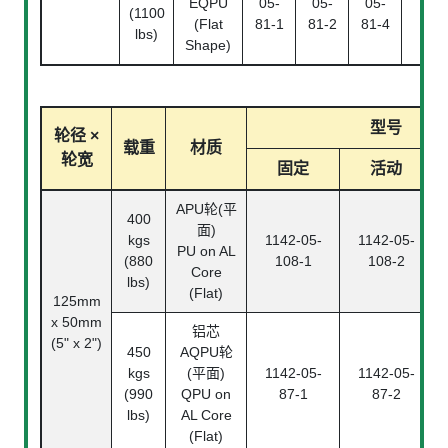
EQPU
05-
05-
05-
(1100
(Flat
81-1
81-2
81-4
lbs)
Shape)
型号
轮径 ×
载重
材质
轮宽
固定
活动
APU轮(平
400
面)
kgs
1142-05-
1142-05-
PU on AL
(880
108-1
108-2
Core
lbs)
(Flat)
125mm
x 50mm
铝芯
(5" x 2")
450
AQPU轮
kgs
(平面)
1142-05-
1142-05-
(990
QPU on
87-1
87-2
lbs)
AL Core
(Flat)