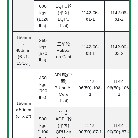
600
EQPU轮
kgs
(平面)
1142-06-
1142-06-
(1320
EQPU
81-1
81-2
lbs)
(Flat)
150mm
260
x
三星轮
kgs
1142-06-
1142-06-
45.5mm
Rubber
(570
03-1
03-2
(6"x1-
on Cast
lbs)
13/16")
APU轮(平
450
面)
1142-
1142-
kgs
PU on AL
06(50)-108-
06(50)-108-
0
(990
Core
1
2
lbs)
(Flat)
150mm
x 50mm
铝芯
(6" x 2")
500
AQPU轮
kgs
(平面)
1142-
1142-
(1100
QPU on
06(50)-87-1
06(50)-87-2
0