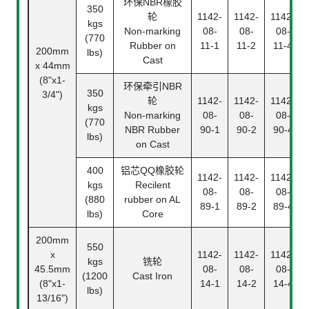
环保NBR橡胶
350
轮
1142-
1142-
1142-
kgs
Non-marking
08-
08-
08-
(770
Rubber on
11-1
11-2
11-4
200mm
lbs)
Cast
x 44mm
(8"x1-
环保牵引NBR
350
3/4")
轮
1142-
1142-
1142-
kgs
Non-marking
08-
08-
08-
(770
NBR Rubber
90-1
90-2
90-4
lbs)
on Cast
400
铝芯QQ橡胶轮
1142-
1142-
1142-
kgs
Recilent
08-
08-
08-
(880
rubber on AL
89-1
89-2
89-4
lbs)
Core
200mm
550
x
1142-
1142-
1142-
kgs
铣轮
45.5mm
08-
08-
08-
(1200
Cast Iron
(8"x1-
14-1
14-2
14-4
lbs)
13/16")