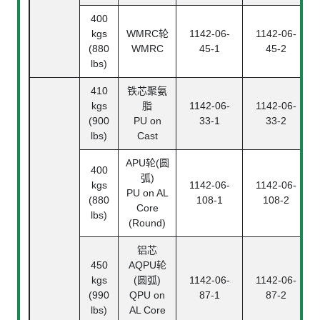
400
kgs
WMRC轮
1142-06-
1142-06-
(880
WMRC
45-1
45-2
lbs)
410
铁芯聚氨
kgs
脂
1142-06-
1142-06-
(900
PU on
33-1
33-2
lbs)
Cast
APU轮(圆
400
弧)
kgs
1142-06-
1142-06-
PU on AL
(880
108-1
108-2
Core
lbs)
(Round)
铝芯
450
AQPU轮
kgs
(圆弧)
1142-06-
1142-06-
(990
QPU on
87-1
87-2
lbs)
AL Core