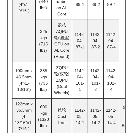
(440
rubber
(4"x1-
89-1
89-2
89-4
lbs)
on AL
9/16")
Core
铝芯
325
AQPU
1142-
1142-
1142-
kgs
轮(圆弧)
04-
04-
04-
(715
QPU on
87-1
87-2
87-4
lbs)
AL Core
(Round)
ZQPU
100mm x
335
1142-
1142-
1142-
轮(双轮)
46.5mm
kgs
04-
04-
04-
ZQPU
(4"x1-
(735
101-
101-
101-
(Dual
13/16")
lbs)
1
2
4
Wheels)
122mm x
600
滚珠
36.5mm
铣轮
1142-
1142-
1142-
kgs
承
(4-
Cast
05-
05-
05-
(1320
Ball
13/16"x1-
Iron
14-1
14-2
14-4
lbs)
Beari
7/16")