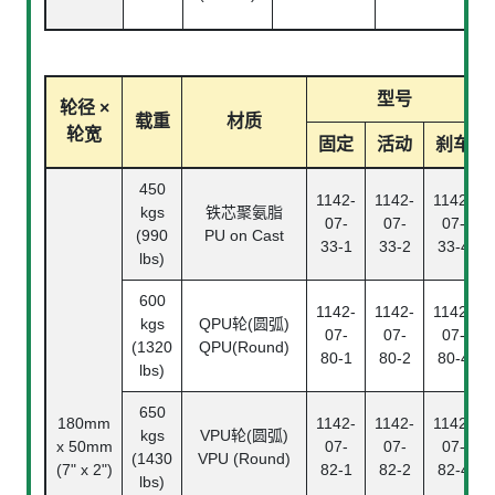
型号
轮径 ×
载重
材质
轮宽
固定
活动
刹车
450
1142-
1142-
1142-
kgs
铁芯聚氨脂
07-
07-
07-
(990
PU on Cast
33-1
33-2
33-4
lbs)
600
1142-
1142-
1142-
kgs
QPU轮(圆弧)
07-
07-
07-
(1320
QPU(Round)
80-1
80-2
80-4
lbs)
650
180mm
1142-
1142-
1142-
kgs
VPU轮(圆弧)
x 50mm
07-
07-
07-
(1430
VPU (Round)
(7" x 2")
82-1
82-2
82-4
lbs)