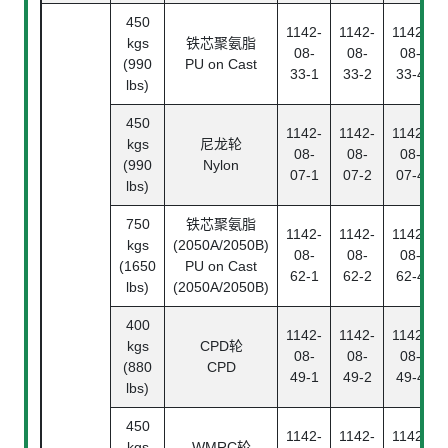
450
1142-
1142-
1142-
kgs
铁芯聚氨脂
08-
08-
08-
(990
PU on Cast
33-1
33-2
33-4
lbs)
450
1142-
1142-
1142-
kgs
尼龙轮
08-
08-
08-
(990
Nylon
07-1
07-2
07-4
lbs)
750
铁芯聚氨脂
1142-
1142-
1142-
kgs
(2050A/2050B)
08-
08-
08-
(1650
PU on Cast
62-1
62-2
62-4
lbs)
(2050A/2050B)
400
1142-
1142-
1142-
kgs
CPD轮
08-
08-
08-
(880
CPD
49-1
49-2
49-4
lbs)
450
1142-
1142-
1142-
kgs
WMRC轮