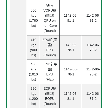
铁芯
800
VQPU轮
kgs
(圆弧)
1142-06-
1142-06-
(1760
QPU on
91-1
91-2
lbs)
Iron Core
(Round)
410
EPU轮(圆
kgs
弧)
1142-06-
1142-06-
(900
EPU
78-1
78-2
lbs)
(Round)
460
EPU轮(平
kgs
面)
1142-06-
1142-06-
(1010
EPU
78-1
78-2
lbs)
(Flat)
550
EQPU轮
kgs
(圆弧)
1142-06-
1142-06-
(1200
EQPU
81-1
81-2
lbs)
(Round)