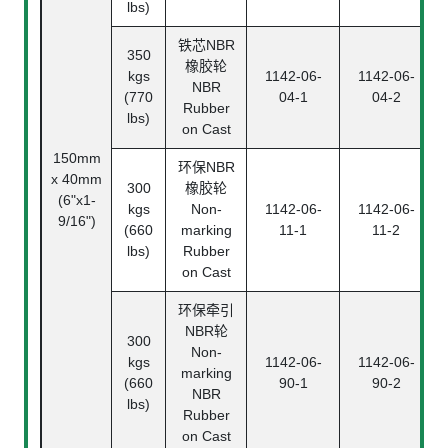
lbs)
铁芯NBR
350
橡胶轮
kgs
1142-06-
1142-06-
NBR
(770
04-1
04-2
Rubber
lbs)
on Cast
150mm
环保NBR
x 40mm
300
橡胶轮
(6"x1-
kgs
Non-
1142-06-
1142-06-
9/16")
(660
marking
11-1
11-2
lbs)
Rubber
on Cast
环保牵引
NBR轮
300
Non-
kgs
1142-06-
1142-06-
marking
(660
90-1
90-2
NBR
lbs)
Rubber
on Cast