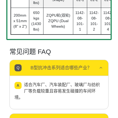
lbs)
650
1142-
1142-
1142-
200mm
ZQPU轮(双轮)
kgs
08-
08-
08-
x 51mm
ZQPU (Dual
(1430
101-
101-
101-
(8" x 2")
Wheels)
lbs)
1
2
4
常见问题 FAQ
B型抗冲击系列适合哪些产业？
适合汽车厂、汽车装配厂、玻璃厂与纺织
厂等负载较重且容易发生碰撞的车间环
境。