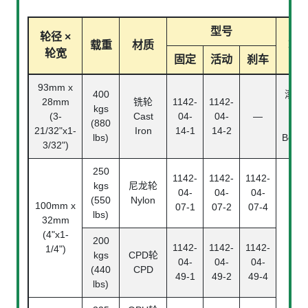
型号
轮径 ×
载重
材质
轴
轮宽
固定
活动
刹车
93mm x
400
滚珠
28mm
铣轮
1142-
1142-
kgs
承
(3-
Cast
04-
04-
—
(880
Ball
21/32"x1-
Iron
14-1
14-2
lbs)
Beari
3/32")
250
1142-
1142-
1142-
kgs
尼龙轮
04-
04-
04-
(550
Nylon
100mm x
07-1
07-2
07-4
lbs)
32mm
(4"x1-
200
1142-
1142-
1142-
1/4")
kgs
CPD轮
04-
04-
04-
(440
CPD
49-1
49-2
49-4
lbs)