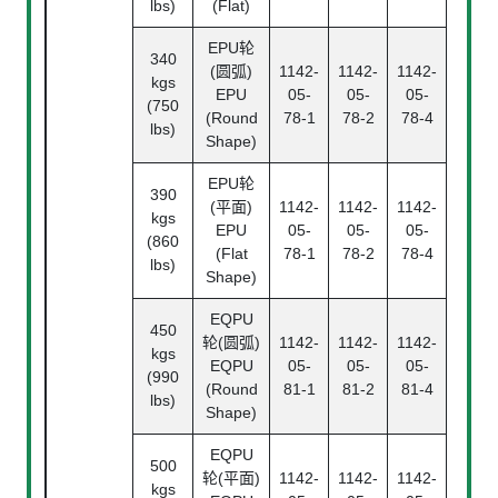
lbs)
(Flat)
EPU轮
340
(圆弧)
1142-
1142-
1142-
kgs
EPU
05-
05-
05-
(750
(Round
78-1
78-2
78-4
lbs)
Shape)
EPU轮
390
(平面)
1142-
1142-
1142-
kgs
EPU
05-
05-
05-
(860
(Flat
78-1
78-2
78-4
lbs)
Shape)
EQPU
450
轮(圆弧)
1142-
1142-
1142-
kgs
EQPU
05-
05-
05-
(990
(Round
81-1
81-2
81-4
lbs)
Shape)
EQPU
500
轮(平面)
1142-
1142-
1142-
kgs