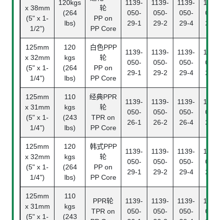
120kgs
1139-
1139-
1139-
1139
x 38mm
轮
(264
050-
050-
050-
050-
(5" x 1-
PP on
lbs)
29-1
29-2
29-4
29-5
1/2")
PP Core
125mm
120
白色PPP
1139-
1139-
1139-
1139
x 32mm
kgs
轮
050-
050-
050-
050-
(5" x 1-
(264
PP on
29-1
29-2
29-4
29-5
1/4")
lbs)
PP Core
125mm
110
经典PPR
1139-
1139-
1139-
1139
x 31mm
kgs
轮
050-
050-
050-
050-
(5" x 1-
(243
TPR on
26-1
26-2
26-4
26-5
1/4")
lbs)
PP Core
125mm
120
韩式PPP
1139-
1139-
1139-
1139
x 32mm
kgs
轮
050-
050-
050-
050-
(5" x 1-
(264
PP on
29-1
29-2
29-4
29-5
1/4")
lbs)
PP Core
125mm
110
PPR轮
1139-
1139-
1139-
1139
x 31mm
kgs
TPR on
050-
050-
050-
050-
(5" x 1-
(243