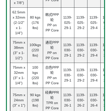
PP Core
x 7/8")
62.5mm
韩式PPP
x 32mm
80 kgs
1139-
1139-
1139-
1139
轮
(2-1/2"
(176
025-
025-
025-
025-
PP on
x 1-
lbs)
29-1
29-2
29-4
29-5
PP Core
1/4")
75mm x
通花PPP
100kgs
1139-
1139-
1139-
1139
38mm
轮
(220
030-
030-
030-
030-
(3" x 1-
PP on
lbs)
29-1
29-2
29-4
29-5
1/2")
PP Core
75mm x
100
白色PPP
1139-
1139-
1139-
1139
32mm
kgs
轮
030-
030-
030-
030-
(3" x 1-
(220
PP on
29-1
29-2
29-4
29-5
1/4")
lbs)
PP Core
经典PPR
75mm x
90 kgs
1139-
1139-
1139-
1139
轮
24mm
(198
030-
030-
030-
030-
TPR on
(3" x 1")
lbs)
26-1
26-2
26-4
26-5
PP Core