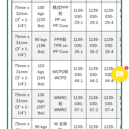
75mm x
100
韩式PPP
1139-
1139-
1139-
1139
32mm
kgs
轮
030-
030-
030-
030-
(3" x 1-
(220
PP on
29-1
29-2
29-4
29-5
1/4")
lbs)
PP Core
75mm x
90 kgs
PPR轮
1139-
1139-
1139-
1139
31mm
(198
TPR on
030-
030-
030-
030-
(3" x 1-
lbs)
PP Core
26-1
26-2
26-4
26-5
1/4")
75mm x
110
1
1139-
1139-
1139-
1139
31mm
kgs
WCPD轮
030-
030-
030-
030-
(3" x 1-
(243
WCPD
44-1
44-2
44-4
44-5
1/4")
lbs)
75mm x
130
WMRC
1139-
1139-
1139-
1139
31mm
kgs
轮
030-
030-
030-
030-
(3" x 1-
(287
WMRC
07-1
07-2
07-4
07-5
1/4")
lbs)
75mm x
W 全效
90 kgs
1139-
1139-
1139-
1139