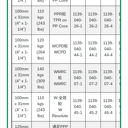
1/4")
lbs)
PP Core
100mm
110
PPR轮
1139-
1139-
1139-
1139
x 31mm
kgs
TPR on
040-
040-
040-
040-
(4" x 1-
(243
PP Core
26-1
26-2
26-4
26-5
1/4")
lbs)
100mm
120
1139-
1139-
1139-
1139
x 31mm
kgs
WCPD轮
040-
040-
040-
040-
(4" x 1-
(264
WCPD
44-1
44-2
44-4
44-5
1/4")
lbs)
100mm
140
WMRC
1139-
1139-
1139-
1139
x 31mm
kgs
轮
040-
040-
040-
040-
(4" x 1-
(309
WMRC
07-1
07-2
07-4
07-5
1/4")
lbs)
100mm
110
W 全效
1139-
1139-
1139-
1139
x 31mm
kgs
轮
040-
040-
040-
040-
(4" x 1-
(243
W
45-1
45-2
45-4
45-5
1/4")
lbs)
Resolute
125mm
通花PPP