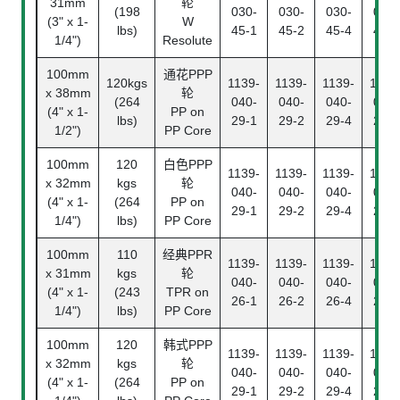
31mm
轮
(198
030-
030-
030-
030-
(3" x 1-
W
lbs)
45-1
45-2
45-4
45-5
1/4")
Resolute
100mm
通花PPP
120kgs
1139-
1139-
1139-
1139
x 38mm
轮
(264
040-
040-
040-
040-
(4" x 1-
PP on
lbs)
29-1
29-2
29-4
29-5
1/2")
PP Core
100mm
120
白色PPP
1139-
1139-
1139-
1139
x 32mm
kgs
轮
040-
040-
040-
040-
(4" x 1-
(264
PP on
29-1
29-2
29-4
29-5
1/4")
lbs)
PP Core
100mm
110
经典PPR
1139-
1139-
1139-
1139
x 31mm
kgs
轮
040-
040-
040-
040-
(4" x 1-
(243
TPR on
26-1
26-2
26-4
26-5
1/4")
lbs)
PP Core
100mm
120
韩式PPP
1139-
1139-
1139-
1139
x 32mm
kgs
轮
040-
040-
040-
040-
(4" x 1-
(264
PP on
29-1
29-2
29-4
29-5