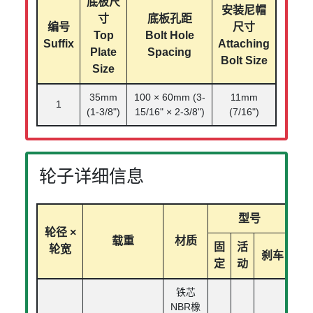
底板尺
安装尼帽
寸
底板孔距
编号
尺寸
Top
Bolt Hole
Suffix
Attaching
Plate
Spacing
Bolt Size
Size
35mm
100 × 60mm (3-
11mm
1
(1-3/8")
15/16" × 2-3/8")
(7/16")
轮子详细信息
型号
轮径 ×
载重
材质
固
活
轮宽
刹车
定
动
铁芯
NBR橡