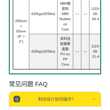
NBR橡
胶轮
1119-
420kgs(925lbs)
NBR
––
––
08-
Rubber
04-4
200mm
on
×
Cast
50mm
Ro
(8" ×
Bea
高科技
2")
耐磨聚
1119-
氨酯
420kgs(925lbs)
––
––
08-
PU on
31-4
PP
Core
常见问题 FAQ
制动设计如何操作？