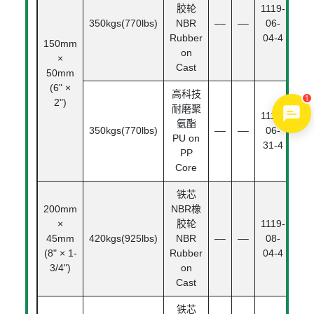
胶轮
1119-
350kgs(770lbs)
NBR
––
––
06-
Rubber
04-4
150mm
on
×
Cast
50mm
Ro
(6" ×
Bea
高科技
2")
耐磨聚
1119-
1
氨酯
350kgs(770lbs)
––
––
06-
PU on
31-4
PP
Core
铁芯
200mm
NBR橡
×
胶轮
1119-
45mm
420kgs(925lbs)
NBR
––
––
08-
B
(8" × 1-
Rubber
04-4
Bea
3/4")
on
Cast
铁芯