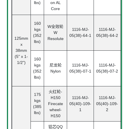
lbs)
on AL
Core
160
1
W
全效轮
kgs
1116-MJ-
1116-MJ-
05(
W
(352
05(38)-64-1
05(38)-64-2
(T
125mm
Resolute
lbs)
x
38mm
(5" x 1-
160
1
1/2")
kgs
尼龙轮
1116-MJ-
1116-MJ-
05(
(352
Nylon
05(38)-07-1
05(38)-07-2
(T
lbs)
火红轮
-
1
175
H150
1116-MJ-
1116-MJ-
05(
kgs
Firecate
05(40)-109-
05(40)-109-
(385
wheel-
1
2
(T
lbs)
H150
铝芯
QQ