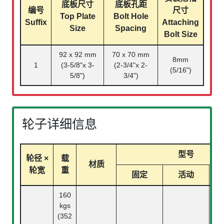
底板尺寸
底板孔距
编号
尺寸
Top Plate
Bolt Hole
Suffix
Attaching
Size
Spacing
Bolt Size
92 x 92 mm
70 x 70 mm
8mm
1
(3-5/8"x 3-
(2-3/4"x 2-
(5/16")
5/8")
3/4")
轮子详细信息
型号
轮径 ×
载
材质
轮宽
重
固定
活动
160
kgs
(352
1