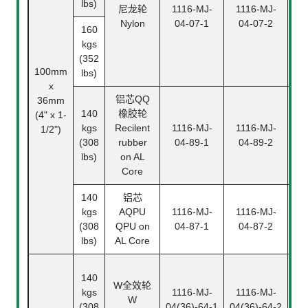
lbs)
尼龙轮
1116-MJ-
1116-MJ-
0
Nylon
04-07-1
04-07-2
(T
160
kgs
(352
100mm
lbs)
x
铝芯
QQ
36mm
140
橡胶轮
1
(4" x 1-
kgs
Recilent
1116-MJ-
1116-MJ-
0
1/2")
(308
rubber
04-89-1
04-89-2
(T
lbs)
on AL
Core
140
铝芯
1
kgs
AQPU
1116-MJ-
1116-MJ-
0
(308
QPU on
04-87-1
04-87-2
(T
lbs)
AL Core
140
1
W
全效轮
kgs
1116-MJ-
1116-MJ-
04(
W
(308
04(36)-64-1
04(36)-64-2
(T