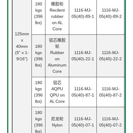
180
橡胶轮
1
kgs
Recilent
1116-MJ-
1116-MJ-
05(
(396
rubber
05(40)-89-1
05(40)-89-2
(T
lbs)
on AL
Core
125mm
x
铝芯橡胶
40mm
180
轮
1
(5" x 1-
kgs
Rubber
1116-MJ-
1116-MJ-
05(
9/16")
(396
on
05(40)-22-1
05(40)-22-2
(T
lbs)
Aluminum
Core
180
铝芯
1
kgs
AQPU
1116-MJ-
1116-MJ-
05(
(396
QPU on
05(40)-87-1
05(40)-87-2
(T
lbs)
AL Core
180
1
kgs
尼龙轮
1116-MJ-
1116-MJ-
05(
(396
Nylon
05(40)-07-1
05(40)-07-2
(T
lbs)