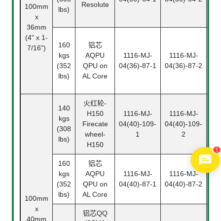
Resolute
100mm
lbs)
x
36mm
(4" x 1-
160
铝芯
1
7/16")
kgs
AQPU
1116-MJ-
1116-MJ-
04(
(352
QPU on
04(36)-87-1
04(36)-87-2
(T
lbs)
AL Core
火红轮
-
1
140
H150
1116-MJ-
1116-MJ-
04(
kgs
Firecate
04(40)-109-
04(40)-109-
(308
wheel-
1
2
(T
lbs)
H150
1
160
铝芯
1
kgs
AQPU
1116-MJ-
1116-MJ-
04(
(352
QPU on
04(40)-87-1
04(40)-87-2
(T
lbs)
AL Core
100mm
x
铝芯
QQ
40mm