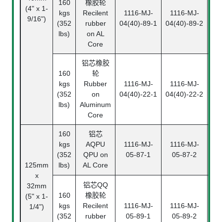
160
橡胶轮
1
(4" x 1-
kgs
Recilent
1116-MJ-
1116-MJ-
04(
9/16")
(352
rubber
04(40)-89-1
04(40)-89-2
(T
lbs)
on AL
Core
铝芯橡胶
160
轮
1
kgs
Rubber
1116-MJ-
1116-MJ-
04(
(352
on
04(40)-22-1
04(40)-22-2
(T
lbs)
Aluminum
Core
160
铝芯
1
kgs
AQPU
1116-MJ-
1116-MJ-
0
(352
QPU on
05-87-1
05-87-2
(T
125mm
lbs)
AL Core
x
铝芯
QQ
32mm
160
橡胶轮
1
(5" x 1-
kgs
Recilent
1116-MJ-
1116-MJ-
0
1/4")
(352
rubber
05-89-1
05-89-2
(T