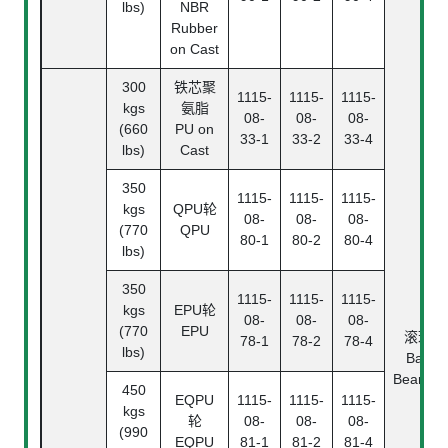
lbs)
NBR
Rubber
on Cast
300
铁芯聚
1115-
1115-
1115-
kgs
氨脂
08-
08-
08-
(660
PU on
33-1
33-2
33-4
lbs)
Cast
350
1115-
1115-
1115-
kgs
QPU轮
08-
08-
08-
(770
QPU
80-1
80-2
80-4
lbs)
350
1115-
1115-
1115-
kgs
EPU轮
08-
08-
08-
(770
EPU
滚珠
78-1
78-2
78-4
lbs)
Ball
Bearing
450
EQPU
1115-
1115-
1115-
kgs
轮
08-
08-
08-
(990
EQPU
81-1
81-2
81-4