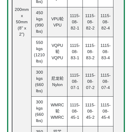
lbs)
200mm
450
x
1115-
1115-
1115-
kgs
VPU轮
50mm
08-
08-
08-
(990
VPU
(8" x
82-1
82-2
82-4
lbs)
2")
550
VQPU
1115-
1115-
1115-
kgs
轮
08-
08-
08-
(1210
VQPU
83-1
83-2
83-4
lbs)
300
1115-
1115-
1115-
kgs
尼龙轮
08-
08-
08-
(660
Nylon
07-1
07-2
07-4
lbs)
300
WMRC
1115-
1115-
1115-
kgs
轮
08-
08-
08-
(660
WMRC
45-1
45-2
45-4
lbs)
350
铝芯