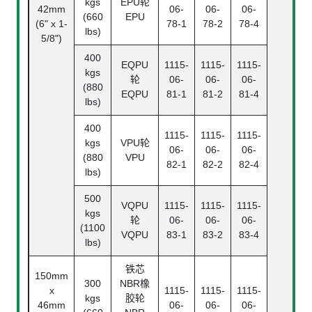
kgs
EPU轮
42mm
06-
06-
06-
(660
EPU
(6" x 1-
78-1
78-2
78-4
lbs)
5/8")
400
EQPU
1115-
1115-
1115-
kgs
轮
06-
06-
06-
(880
EQPU
81-1
81-2
81-4
lbs)
400
1115-
1115-
1115-
kgs
VPU轮
06-
06-
06-
(880
VPU
82-1
82-2
82-4
lbs)
500
VQPU
1115-
1115-
1115-
kgs
轮
06-
06-
06-
(1100
VQPU
83-1
83-2
83-4
lbs)
铁芯
150mm
300
NBR橡
x
1115-
1115-
1115-
kgs
胶轮
46mm
06-
06-
06-