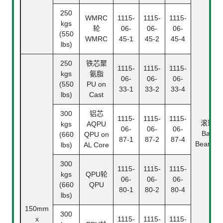
250
WMRC
1115-
1115-
1115-
kgs
轮
06-
06-
06-
(550
WMRC
45-1
45-2
45-4
lbs)
250
铁芯聚
1115-
1115-
1115-
kgs
氨脂
06-
06-
06-
(550
PU on
33-1
33-2
33-4
lbs)
Cast
300
铝芯
1115-
1115-
1115-
滚珠
kgs
AQPU
06-
06-
06-
Ball
(660
QPU on
87-1
87-2
87-4
Bearing
lbs)
AL Core
300
1115-
1115-
1115-
kgs
QPU轮
06-
06-
06-
(660
QPU
80-1
80-2
80-4
lbs)
150mm
300
x
1115-
1115-
1115-