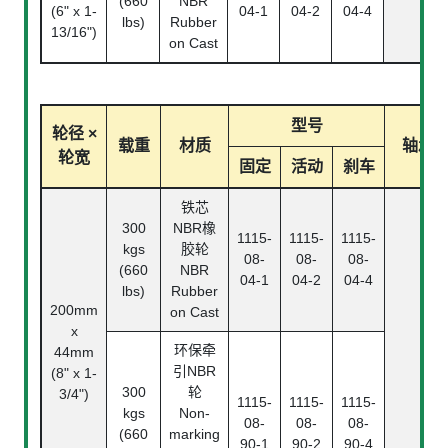
(660
NBR
(6" x 1-
04-1
04-2
04-4
lbs)
Rubber
13/16")
on Cast
型号
轮径 ×
载重
材质
轴承
轮宽
固定
活动
刹车
铁芯
300
NBR橡
1115-
1115-
1115-
kgs
胶轮
08-
08-
08-
(660
NBR
04-1
04-2
04-4
lbs)
Rubber
200mm
on Cast
x
环保牵
44mm
引NBR
(8" x 1-
300
轮
3/4")
1115-
1115-
1115-
kgs
Non-
08-
08-
08-
(660
marking
90-1
90-2
90-4