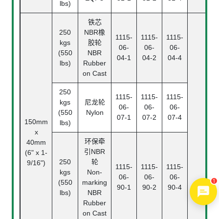
lbs)
铁芯
250
NBR橡
1115-
1115-
1115-
kgs
胶轮
06-
06-
06-
(550
NBR
04-1
04-2
04-4
lbs)
Rubber
on Cast
250
1115-
1115-
1115-
kgs
尼龙轮
06-
06-
06-
(550
Nylon
07-1
07-2
07-4
150mm
lbs)
x
环保牵
40mm
引NBR
(6" x 1-
250
轮
9/16")
1115-
1115-
1115-
kgs
Non-
06-
06-
06-
1
(550
marking
90-1
90-2
90-4
lbs)
NBR
Rubber
on Cast