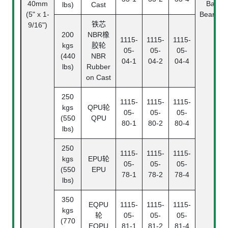
40mm
Ball
lbs)
Cast
(5" x 1-
Bearing
铁芯
9/16")
200
NBR橡
1115-
1115-
1115-
kgs
胶轮
05-
05-
05-
(440
NBR
04-1
04-2
04-4
lbs)
Rubber
on Cast
250
1115-
1115-
1115-
kgs
QPU轮
05-
05-
05-
(550
QPU
80-1
80-2
80-4
lbs)
250
1115-
1115-
1115-
kgs
EPU轮
05-
05-
05-
(550
EPU
78-1
78-2
78-4
lbs)
350
EQPU
1115-
1115-
1115-
kgs
轮
05-
05-
05-
(770
EQPU
81-1
81-2
81-4