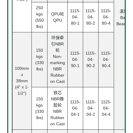
250
1115-
1115-
1115-
滚珠
kgs
QPU轮
04-
04-
04-
Ball
(550
QPU
80-1
80-2
80-4
Bearing
lbs)
环保牵
引NBR
150
轮
1115-
1115-
1115-
kgs
Non-
04-
04-
04-
(330
marking
90-1
90-2
90-4
100mm
lbs)
NBR
x
Rubber
38mm
on Cast
(4" x 1-
铁芯
1/2")
150
NBR橡
1115-
1115-
1115-
kgs
胶轮
04-
04-
04-
(330
NBR
04-1
04-2
04-4
lbs)
Rubber
on Cast