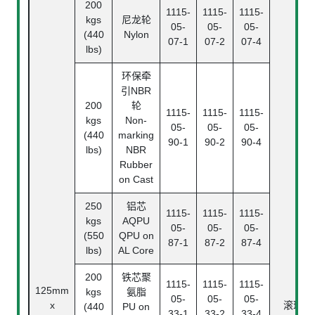
200
1115-
1115-
1115-
kgs
尼龙轮
05-
05-
05-
(440
Nylon
07-1
07-2
07-4
lbs)
环保牵
引NBR
200
轮
1115-
1115-
1115-
kgs
Non-
05-
05-
05-
(440
marking
90-1
90-2
90-4
lbs)
NBR
Rubber
on Cast
250
铝芯
1115-
1115-
1115-
kgs
AQPU
05-
05-
05-
(550
QPU on
87-1
87-2
87-4
lbs)
AL Core
200
铁芯聚
1115-
1115-
1115-
125mm
kgs
氨脂
05-
05-
05-
x
滚珠
(440
PU on
33-1
33-2
33-4