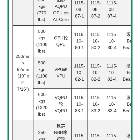
1115-
1115-
1115-
kgs
AQPU
08-
08-
08-
(770
QPU on
87-1
87-2
87-4
lbs)
AL Core
500
1115-
1115-
1115-
滚珠
kgs
QPU轮
10-
10-
10-
Ball
(1100
QPU
80-1
80-2
80-4
Bearing
lbs)
250mm
x
500
1115-
1115-
1115-
滚珠
62mm
kgs
VPU轮
10-
10-
10-
Ball
(10" x
(1100
VPU
82-1
82-2
82-4
Bearing
2-
lbs)
7/16")
600
VQPU
1115-
1115-
1115-
滚珠
kgs
轮
10-
10-
10-
Ball
(1320
VQPU
83-1
83-2
83-4
Bearing
lbs)
铁芯
350
NBR橡
1115-
1115-
1115-
滚珠
kgs
胶轮