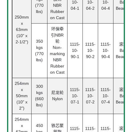
10-
10-
10-
Ball
(770
NBR
04-1
04-2
04-4
Bearing
lbs)
Rubber
250mm
on Cast
x
环保牵
63mm
引NBR
(10" x
350
轮
2-1/2")
1115-
1115-
1115-
滚珠
kgs
Non-
10-
10-
10-
Ball
(770
marking
90-1
90-2
90-4
Bearing
lbs)
NBR
Rubber
on Cast
254mm
300
x
1115-
1115-
1115-
滚珠
kgs
尼龙轮
50mm
10-
10-
10-
Ball
(660
Nylon
(10" x
07-1
07-2
07-4
Bearing
lbs)
2")
254mm
x
450
铁芯聚
1115-
1115-
1115-
滚珠
62mm
kgs
氨脂