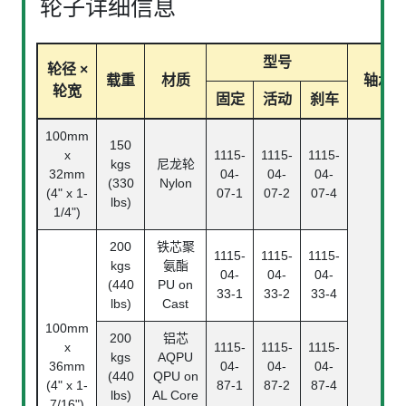
轮子详细信息
型号
轮径 ×
载重
材质
轴承
轮宽
固定
活动
刹车
100mm
150
x
1115-
1115-
1115-
kgs
尼龙轮
32mm
04-
04-
04-
(330
Nylon
(4" x 1-
07-1
07-2
07-4
lbs)
1/4")
200
铁芯聚
1115-
1115-
1115-
kgs
氨酯
04-
04-
04-
(440
PU on
33-1
33-2
33-4
lbs)
Cast
100mm
200
铝芯
x
1115-
1115-
1115-
kgs
AQPU
36mm
04-
04-
04-
(440
QPU on
(4" x 1-
87-1
87-2
87-4
lbs)
AL Core
7/16")