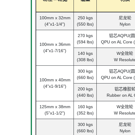
100mm x 32mm
250 kgs
尼龙轮
(4"x1-1/4")
(550 lbs)
Nylon
270 kgs
铝芯AQPU(圆
(594 lbs)
QPU on AL Core 
100mm x 36mm
(4"x1-7/16")
140 kgs
W全效轮
(308 lbs)
W Resolut
300 kgs
铝芯AQPU(圆
(660 lbs)
QPU on AL Core 
100mm x 40mm
(4"x1-9/16")
200 kgs
铝芯橡胶
(440 lbs)
Rubber on AL 
125mm x 38mm
160 kgs
W全效轮
(5"x1-1/2")
(352 lbs)
W Resolut
300 kgs
尼龙轮
(660 lbs)
Nylon