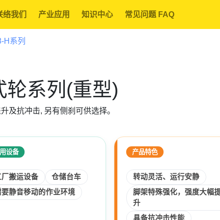
联络我们
产业应用
知识中心
常见问题 FAQ
8-H系列
日式轮系列(重型)
提升及抗冲击, 另有侧刹可供选择。
用设备
产品特色
工厂搬运设备
仓储台车
转动灵活、运行安静
需要静音移动的作业环境
脚架特殊强化，强度大幅
升
具备抗冲击性能