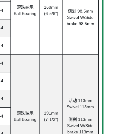
滚珠轴承
168mm
-4
侧刹 98.5mm
Ball Bearing
(6-5/8")
Swivel W/Side
brake 98.5mm
-4
-4
-4
-4
-4
活动 113mm
Swivel 113mm
滚珠轴承
191mm
-4
Ball Bearing
(7-1/2")
侧刹 113mm
Swivel W/Side
brake 113mm
-4