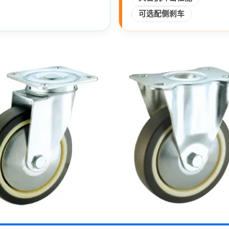
可选配侧刹车