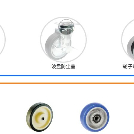
波盘防尘盖
轮子