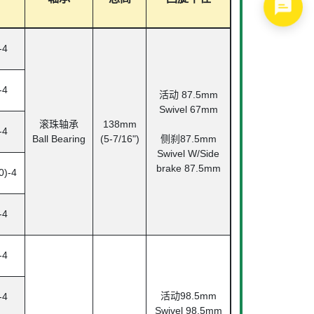
1
-4
-4
活动 87.5mm
Swivel 67mm
滚珠轴承
138mm
-4
Ball Bearing
(5-7/16")
侧刹87.5mm
Swivel W/Side
brake 87.5mm
0)-4
-4
-4
活动98.5mm
-4
Swivel 98.5mm