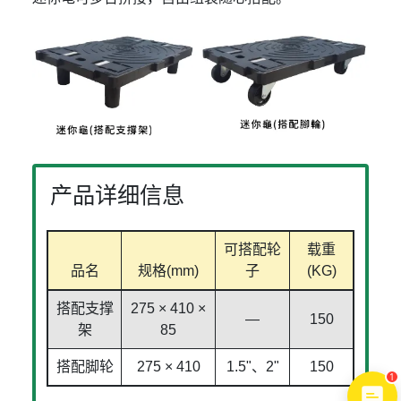
产品详细信息
可搭配轮
载重
品名
规格(mm)
子
(KG)
搭配支撑
275 × 410 ×
—
150
架
85
搭配脚轮
275 × 410
1.5"、2"
150
1