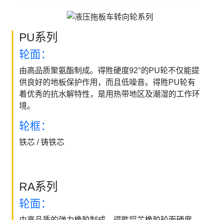
PU系列
轮面：
由高品质聚氨酯制成。得貹硬度92°的PU轮不仅能提
供良好的地板保护作用，而且低噪音。得貹PU轮有
着优秀的抗水解特性，是用热带地区及潮湿的工作环
境。
轮框：
铁芯 / 铸铁芯
RA系列
轮面：
由高品质的弹力橡胶制成，得貹铝芯橡胶轮面硬度