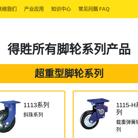
联络我们
产业应用
知识中心
常见问题 FAQ
得貹所有脚轮系列产品
超重型脚轮系列
1113系列
1115-
列
斜珠系列
载重弹簧
列