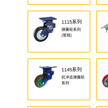
1115系列
弹簧轮系列
(常规)
1145系列
抗冲击弹簧轮
系列