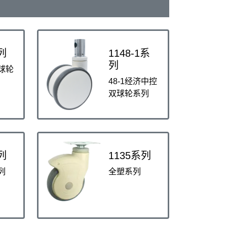
列
1148-1系
列
球轮
48-1经济中控
双球轮系列
列
1135系列
列
全塑系列