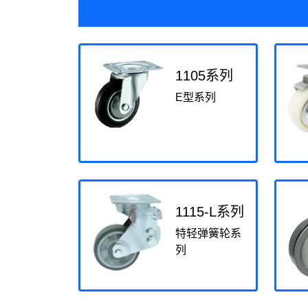
1105系列
E型系列
1115-L系列
特轻弹簧轮系
列