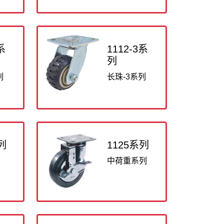
系
1112-3系
列
列
长珠-3系列
列
1125系列
中荷重系列