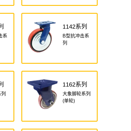
列
1142系列
击系
B型抗冲击系
列
列
1162系列
系列
大象脚轮系列
(单轮)