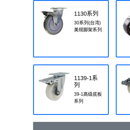
1130系列
30系列(台湾)
美规脚架系列
1139-1系
列
39-1高级底板
系列