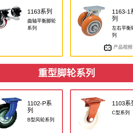
1163系列
1163-1
列
曲轴平衡脚轮
系列
左右平衡
列
产品视频
重型脚轮系列
1102-P系
1103系
列
C型系列
B型风轮系列