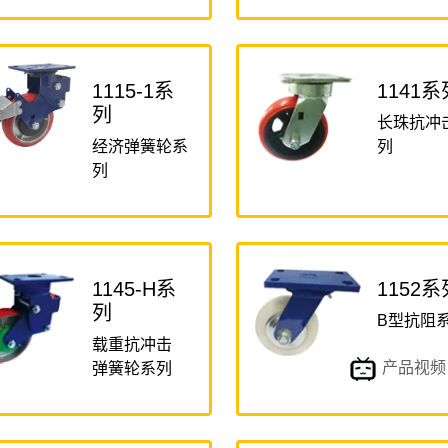
1115-1系
1141系
列
长珠抗冲
经济弹簧轮系
列
列
1145-H系
1152系
列
B型抗阻
载重抗冲击
产品视频
弹簧轮系列