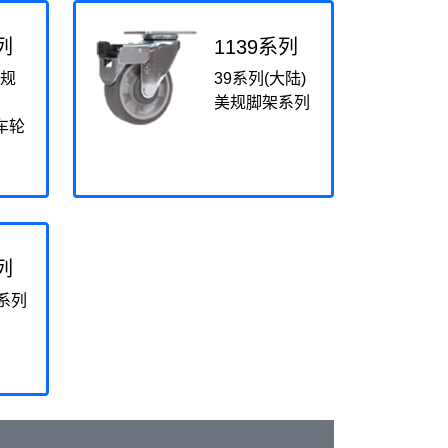
列
1139系列
美规
39系列(大陆)
美规脚架系列
车轮
列
系列