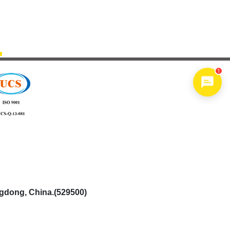
1
ngdong, China.(529500)