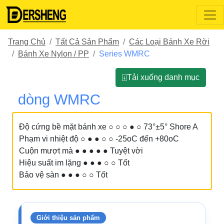
Trang Chủ
Tất Cả Sản Phẩm
Các Loại Bánh Xe Rời
Bánh Xe Nylon / PP
Series WMRC
⍗Tải xuống danh mục
dòng WMRC
Độ cứng bề mặt bánh xe ○ ○ ○ ● ○ 73°±5° Shore A
Phạm vi nhiệt độ ○ ● ● ○ ○ -25oC đến +80oC
Cuộn mượt mà ● ● ● ● ● Tuyệt vời
Hiệu suất im lặng ● ● ● ○ ○ Tốt
Bảo vệ sàn ● ● ● ○ ○ Tốt
Giới thiệu sản phẩm