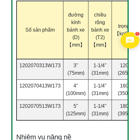
đường
chiều
kính
rộng
trọng tải
Số sản phẩm
bánh xe
bánh xe
【kg(lbs)】
1
(D)
(T2)
【mm】
【mm】
1202070313W173
3"
1-1/4"
120kg
(75mm)
(31mm)
(265lbs)
1202070413W173
4"
1-1/4"
160kg
(100mm)
(31mm)
(350lbs)
1202070513W173
5"
1-1/4"
180kg
(125mm)
(31mm)
(395lbs)
Nhiệm vụ nặng nề