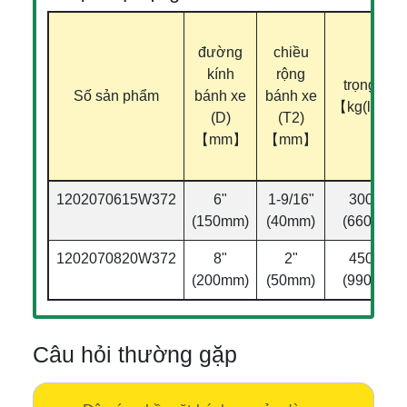
đường
chiều
kính
rộng
trọng tải
Số sản phẩm
bánh xe
bánh xe
【kg(lbs)】
(D)
(T2)
【mm】
【mm】
1202070615W372
6"
1-9/16"
300kg
(150mm)
(40mm)
(660lbs)
1202070820W372
8"
2"
450kg
(200mm)
(50mm)
(990lbs)
Câu hỏi thường gặp