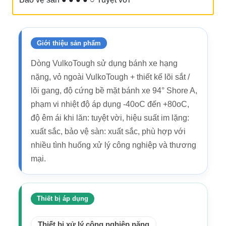
Giới thiệu sản phẩm
Dòng VulkoTough sử dụng bánh xe hạng
nặng, vỏ ngoài VulkoTough + thiết kế lõi sắt /
lõi gang, độ cứng bề mặt bánh xe 94° Shore A,
phạm vi nhiệt độ áp dụng -40oC đến +80oC,
độ êm ái khi lăn: tuyệt vời, hiệu suất im lặng:
xuất sắc, bảo vệ sàn: xuất sắc, phù hợp với
nhiều tình huống xử lý công nghiệp và thương
mại.
Thiết bị áp dụng
Thiết bị xử lý công nghiệp nặng