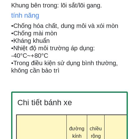
Khung bên trong: lõi sắt/lõi gang.
tính năng
•Chống hóa chất, dung môi và xói mòn
•Chống mài mòn
•Kháng khuẩn
•Nhiệt độ môi trường áp dụng:
-40°C~+80°C
•Trong điều kiện sử dụng bình thường,
không cần bảo trì
Chi tiết bánh xe
M
đường
chiều
đ
kính
rộng
k