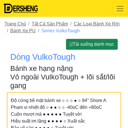
Trang Chủ
Tất Cả Sản Phẩm
Các Loại Bánh Xe Rời
Bánh Xe PU
Series VulkoTough
⍗Tải xuống danh mục
Dòng VulkoTough
Bánh xe hạng nặng
Vỏ ngoài VulkoTough + lõi sắt/lõi
gang
Độ cứng bề mặt bánh xe ○ ○ ○ ● ○ 94° Shore A
Phạm vi nhiệt độ ○ ● ● ○ ○ -40oC đến +80oC
Cuộn mượt mà ● ● ● ● ● Tuyệt vời
Hiệu suất im lặng ● ● ● ● ○ Xuất sắc
Bảo vệ sàn ● ● ● ● ○ Tuyệt vời