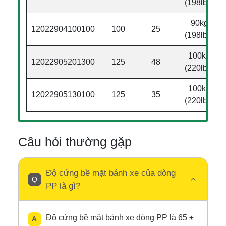
(198lbs)
90kg
12022904100100
100
25
(198lbs)
100kg
12022905201300
125
48
(220lbs)
100kg
12022905130100
125
35
(220lbs)
Câu hỏi thường gặp
Độ cứng bề mặt bánh xe của dòng
PP là gì?
Độ cứng bề mặt bánh xe dòng PP là 65 ±