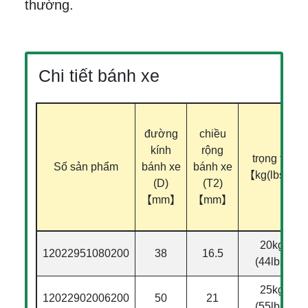
thường.
Chi tiết bánh xe
đường
chiều
kính
rộng
trọng tải
Số sản phẩm
bánh xe
bánh xe
【kg(lbs)】
(D)
(T2)
【mm】
【mm】
20kg
12022951080200
38
16.5
(44lbs)
25kg
12022902006200
50
21
(55lbs)