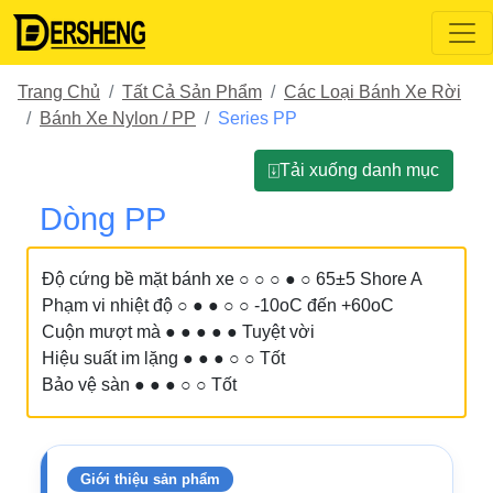
Trang Chủ
Tất Cả Sản Phẩm
Các Loại Bánh Xe Rời
Bánh Xe Nylon / PP
Series PP
⍗Tải xuống danh mục
Dòng PP
Độ cứng bề mặt bánh xe ○ ○ ○ ● ○ 65±5 Shore A
Phạm vi nhiệt độ ○ ● ● ○ ○ -10oC đến +60oC
Cuộn mượt mà ● ● ● ● ● Tuyệt vời
Hiệu suất im lặng ● ● ● ○ ○ Tốt
Bảo vệ sàn ● ● ● ○ ○ Tốt
Giới thiệu sản phẩm