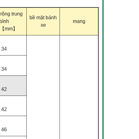
rộng trung
bề mặt bánh
bình
mang
xe
1)【mm】
34
34
42
42
46