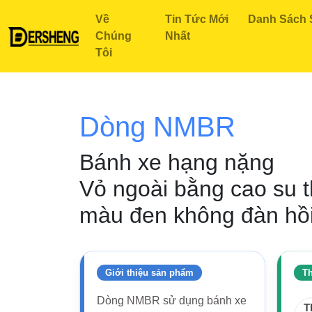
Về
Tin Tức Mới
Danh Sách
Chúng
Nhất
Tôi
Trang Chủ
Tất Cả Sản Phẩm
Các Loại Bánh Xe Rời
B
Dòng NMBR
Bánh xe hạng nặng
Vỏ ngoài bằng cao su t
màu đen không đàn hồi +
Giới thiệu sản phẩm
Th
Dòng NMBR sử dụng bánh xe
T