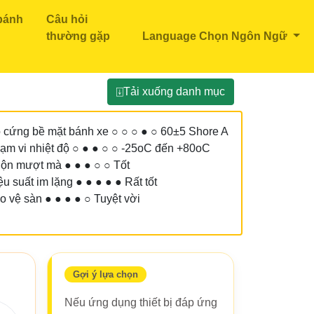
bánh
Câu hỏi
thường gặp
Language Chọn Ngôn Ngữ
⍗Tải xuống danh mục
 cứng bề mặt bánh xe ○ ○ ○ ● ○ 60±5 Shore A
ạm vi nhiệt độ ○ ● ● ○ ○ -25oC đến +80oC
ộn mượt mà ● ● ● ○ ○ Tốt
ệu suất im lặng ● ● ● ● ● Rất tốt
o vệ sàn ● ● ● ● ○ Tuyệt vời
Gợi ý lựa chọn
Nếu ứng dụng thiết bị đáp ứng