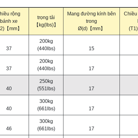
hiều rộng
Mang đường kính bên
Chiều 
trọng tải
bánh xe
trong
【kg(lbs)】
T2)【mm】
Ø(d)【mm】
(T
200kg
37
(440lbs)
15
200kg
37
(440lbs)
17
250kg
40
(551lbs)
17
300kg
40
(661lbs)
17
300kg
46
(661lbs)
17