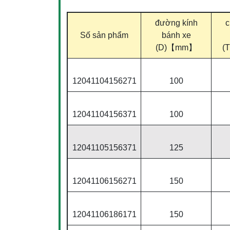
đường kính
c
Số sản phẩm
bánh xe
(D)【mm】
(
12041104156271
100
12041104156371
100
12041105156371
125
12041106156271
150
12041106186171
150