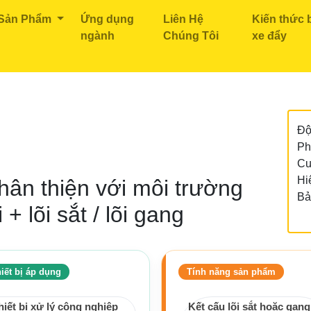
 Sản Phẩm
Ứng dụng
Liên Hệ
Kiến thức 
ngành
Chúng Tôi
xe đẩy
ánh Xe Cao Su
Series NMBR
Độ
Ph
Cu
Hi
hân thiện với môi trường
Bả
 lõi sắt / lõi gang
iết bị áp dụng
Tính năng sản phẩm
hiết bị xử lý công nghiệp
Kết cấu lõi sắt hoặc gang