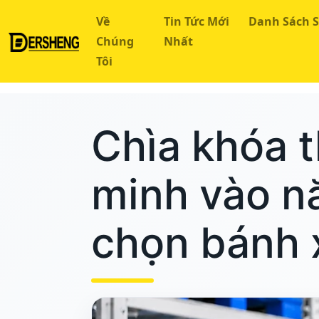
Về
Tin Tức Mới
Danh Sách 
Chúng
Nhất
Tôi
Trang chủ
Trung tâm kiến thức
Cách chọn bánh xe AM
Chìa khóa 
minh vào n
chọn bánh 