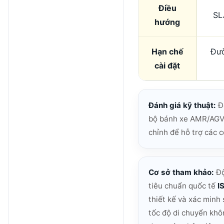
Điều
SL
hướng
Hạn chế
Đườ
cài đặt
Đánh giá kỹ thuật:
Đ
bộ bánh xe AMR/AGV, 
chỉnh để hỗ trợ các c
Cơ sở tham khảo:
Độ
tiêu chuẩn quốc tế
I
thiết kế và xác min
tốc độ di chuyển khô