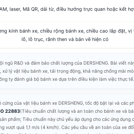
AM, laser, Mã QR, dải từ, điều hướng trực quan hoặc kết h
ng kính bánh xe, chiều rộng bánh xe, chiều cao lắp đặt, vị t
lỗ, lỗ trục, rãnh then và bản vẽ hiện có
ội ngũ R&D và đảm bảo chất lượng của DERSHENG. Bài viết này
xử lý vật liệu bánh xe, tải trọng động, khả năng chống mài mò
ông ty đánh giá bộ bánh xe dựa trên điều kiện làm việc thực tế
 cứng của vật liệu bánh xe DERSHENG, tốc độ bật lại và các 
SO 22883
(Tiêu chuẩn chất lượng và an toàn cho bánh xe và b
h sản phẩm; Tiêu chuẩn này chủ yếu áp dụng cho các ứng dụng 
ng vượt quá 1,1 m/s (4 km/h). Các yêu cầu về an toàn của xe đối