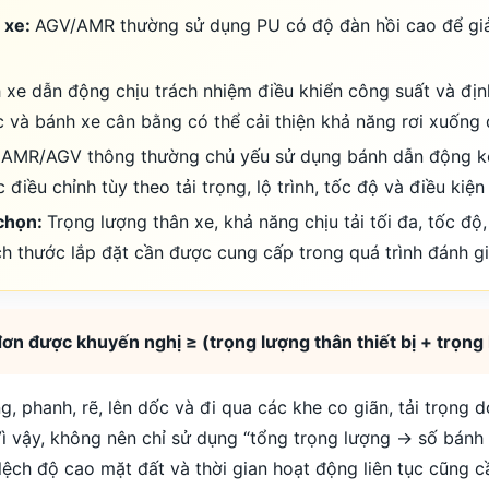
 xe:
AGV/AMR thường sử dụng PU có độ đàn hồi cao để giảm
 xe dẫn động chịu trách nhiệm điều khiển công suất và định
 và bánh xe cân bằng có thể cải thiện khả năng rơi xuống đ
AMR/AGV thông thường chủ yếu sử dụng bánh dẫn động kép 
điều chỉnh tùy theo tải trọng, lộ trình, tốc độ và điều kiện
 chọn:
Trọng lượng thân xe, khả năng chịu tải tối đa, tốc độ,
h thước lắp đặt cần được cung cấp trong quá trình đánh gi
ơn được khuyến nghị ≥ (trọng lượng thân thiết bị + trọng 
 phanh, rẽ, lên dốc và đi qua các khe co giãn, tải trọng d
Vì vậy, không nên chỉ sử dụng “tổng trọng lượng -> số bánh
lệch độ cao mặt đất và thời gian hoạt động liên tục cũng c