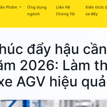
Sản Phẩm
Ứng dụng
Liên Hệ
Kiến thức 
ngành
Chúng Tôi
xe đẩy
R/AGV
thúc đẩy hậu cầ
ăm 2026: Làm th
xe AGV hiệu quả 