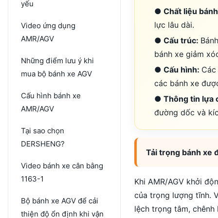
yếu
● Chất liệu bánh
lực lâu dài.
Video ứng dụng
AMR/AGV
● Cấu trúc:
Bánh
bánh xe giảm xóc
Những điểm lưu ý khi
● Cấu hình:
Các 
mua bộ bánh xe AGV
các bánh xe được 
Cấu hình bánh xe
● Thông tin lựa
AMR/AGV
đường dốc và kíc
Tại sao chọn
DERSHENG?
Tải trọng bánh xe đ
Video bánh xe cân bằng
1163-1
Khi AMR/AGV khởi động,
của trọng lượng tĩnh. 
Bộ bánh xe AGV để cải
lệch trọng tâm, chênh 
thiện độ ổn định khi vận