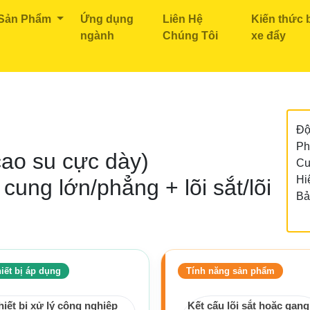
 Sản Phẩm
Ứng dụng
Liên Hệ
Kiến thức 
ngành
Chúng Tôi
xe đẩy
ánh Xe PU
Series EPU
Độ
Ph
cao su cực dày)
Cu
Hi
ung lớn/phẳng + lõi sắt/lõi
Bả
iết bị áp dụng
Tính năng sản phẩm
hiết bị xử lý công nghiệp
Kết cấu lõi sắt hoặc gang