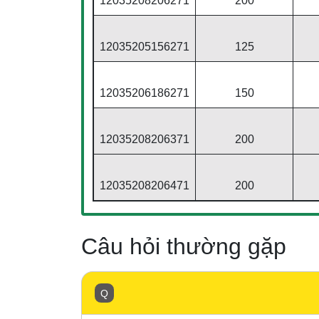
12035208206271
200
12035205156271
125
12035206186271
150
12035208206371
200
12035208206471
200
Câu hỏi thường gặp