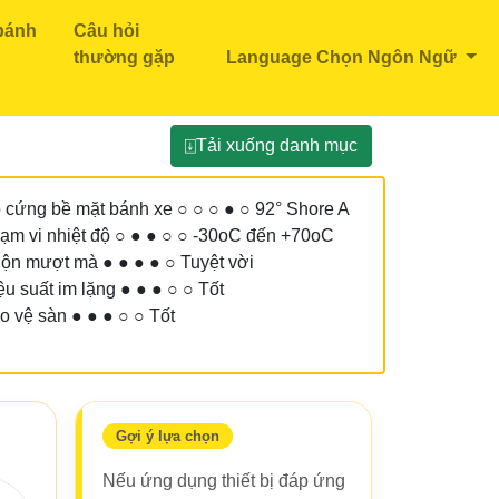
bánh
Câu hỏi
thường gặp
Language Chọn Ngôn Ngữ
⍗Tải xuống danh mục
 cứng bề mặt bánh xe ○ ○ ○ ● ○ 92° Shore A
ạm vi nhiệt độ ○ ● ● ○ ○ -30oC đến +70oC
ộn mượt mà ● ● ● ● ○ Tuyệt vời
ệu suất im lặng ● ● ● ○ ○ Tốt
o vệ sàn ● ● ● ○ ○ Tốt
Gợi ý lựa chọn
Nếu ứng dụng thiết bị đáp ứng