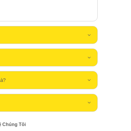
hà?
ệ Chúng Tôi