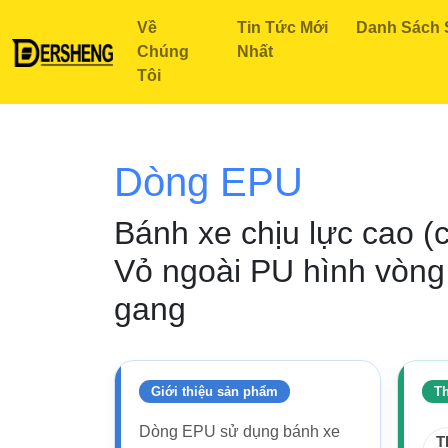
Về
Tin Tức Mới
Danh Sách
Chúng
Nhất
Tôi
Trang Chủ
Tất Cả Sản Phẩm
Các Loại Bánh Xe Rời
B
Dòng EPU
Bánh xe chịu lực cao (
Vỏ ngoài PU hình vòng c
gang
Giới thiệu sản phẩm
Th
Dòng EPU sử dụng bánh xe
T