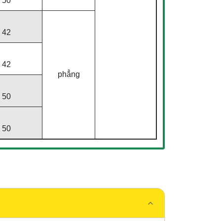
50
42
42
phẳng
50
50