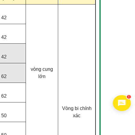
42
42
42
vòng cung
62
lớn
1
62
Vòng bi chính
50
xác