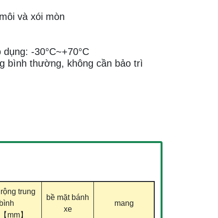
môi và xói mòn
p dụng: -30°C~+70°C
g bình thường, không cần bảo trì
rộng trung
bề mặt bánh
bình
mang
xe
1)【mm】