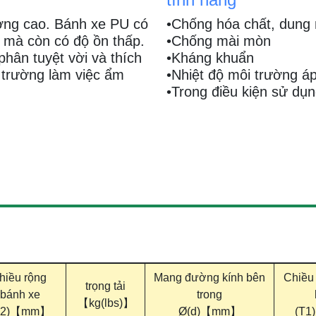
ợng cao. Bánh xe PU có
•Chống hóa chất, dung 
t mà còn có độ ồn thấp.
•Chống mài mòn
hân tuyệt vời và thích
•Kháng khuẩn
 trường làm việc ẩm
•Nhiệt độ môi trường á
•Trong điều kiện sử dụn
hiều rộng
Mang đường kính bên
Chiều 
trọng tải
bánh xe
trong
【kg(lbs)】
T2)【mm】
Ø(d)【mm】
(T