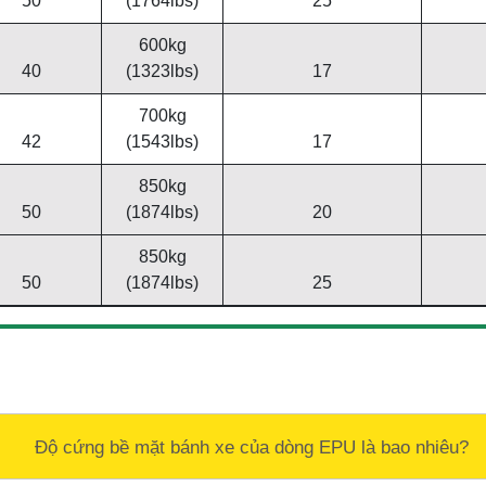
50
(1764lbs)
25
600kg
40
(1323lbs)
17
700kg
42
(1543lbs)
17
850kg
50
(1874lbs)
20
850kg
50
(1874lbs)
25
Độ cứng bề mặt bánh xe của dòng EPU là bao nhiêu?