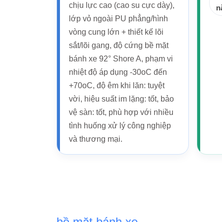
chịu lực cao (cao su cực dày),
n
lớp vỏ ngoài PU phẳng/hình
vòng cung lớn + thiết kế lõi
sắt/lõi gang, độ cứng bề mặt
bánh xe 92° Shore A, phạm vi
nhiệt độ áp dụng -30oC đến
+70oC, độ êm khi lăn: tuyệt
vời, hiệu suất im lặng: tốt, bảo
vệ sàn: tốt, phù hợp với nhiều
tình huống xử lý công nghiệp
và thương mại.
bề mặt bánh xe