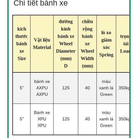
Chi tiết bánh xe
đường
chiều
kích
kính
rộng
lò xo
thước
bánh xe
bánh
trọng
Vật liệu
giảm
bánh
Wheel
xe
tải
Material
xóc
xe
Diameter
Wheel
Load
Spring
Size
(mm)
Width
D
(mm)
bánh xe
màu
5"
AXPU
125
40
xanh lá
350kgs
AXPU
Green
Bánh xe
màu
5"
XPU
125
40
xanh lá
350kgs
XPU
Green