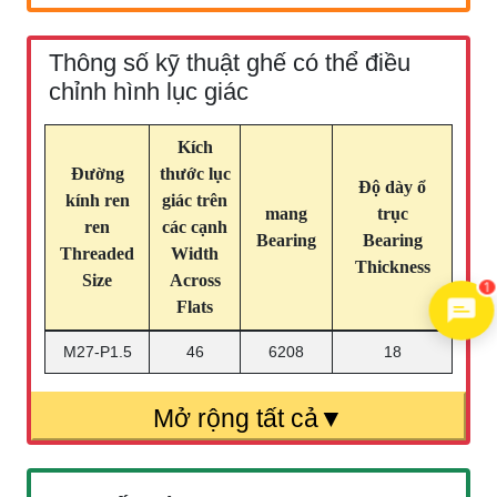
Thông số kỹ thuật ghế có thể điều
chỉnh hình lục giác
Kích
Đường
thước lục
Độ dày ổ
kính ren
giác trên
mang
trục
ren
các cạnh
Bearing
Bearing
Threaded
Width
Thickness
Size
Across
1
Flats
M27-P1.5
46
6208
18