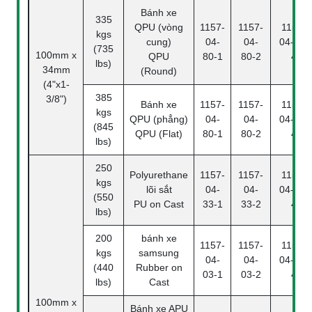
Bánh xe
335
QPU (vòng
1157-
1157-
1157-
kgs
cung)
04-
04-
04-80-
(735
100mm x
QPU
80-1
80-2
4
lbs)
34mm
(Round)
(4"x1-
385
3/8")
Bánh xe
1157-
1157-
1157-
kgs
QPU (phẳng)
04-
04-
04-80-
(845
QPU (Flat)
80-1
80-2
4
lbs)
250
Polyurethane
1157-
1157-
1157-
kgs
lõi sắt
04-
04-
04-33-
(550
PU on Cast
33-1
33-2
4
lbs)
200
bánh xe
1157-
1157-
1157-
kgs
samsung
04-
04-
04-03-
(440
Rubber on
03-1
03-2
4
lbs)
Cast
100mm x
Bánh xe APU