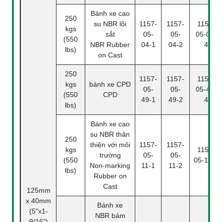
Bánh xe cao
250
su NBR lõi
1157-
1157-
1157-
kgs
sắt
05-
05-
05-04-
(550
NBR Rubber
04-1
04-2
4
lbs)
on Cast
250
1157-
1157-
1157-
kgs
bánh xe CPD
05-
05-
05-49-
(550
CPD
49-1
49-2
4
lbs)
Bánh xe cao
su NBR thân
250
thiện với môi
1157-
1157-
kgs
1157-
trường
05-
05-
(550
05-11-4
Non-marking
11-1
11-2
lbs)
Rubber on
Cast
125mm
x 40mm
Bánh xe
(5"x1-
NBR bám
9/16")