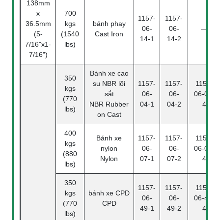
138mm
x
700
1157-
1157-
36.5mm
kgs
bánh phay
06-
06-
—
(5-
(1540
Cast Iron
14-1
14-2
7/16"x1-
lbs)
7/16")
Bánh xe cao
350
su NBR lõi
1157-
1157-
1157-
kgs
sắt
06-
06-
06-04-
(770
NBR Rubber
04-1
04-2
4
lbs)
on Cast
400
Bánh xe
1157-
1157-
1157-
kgs
nylon
06-
06-
06-07-
(880
Nylon
07-1
07-2
4
lbs)
350
1157-
1157-
1157-
kgs
bánh xe CPD
06-
06-
06-49-
(770
CPD
49-1
49-2
4
lbs)