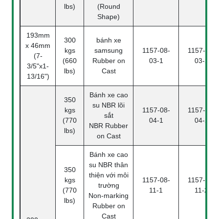
lbs)
(Round
Shape)
193mm
300
bánh xe
x 46mm
kgs
samsung
1157-08-
1157-08-
(7-
(660
Rubber on
03-1
03-2
3/5"x1-
lbs)
Cast
13/16")
Bánh xe cao
350
su NBR lõi
kgs
1157-08-
1157-08-
sắt
(770
04-1
04-2
NBR Rubber
lbs)
on Cast
Bánh xe cao
su NBR thân
350
thiện với môi
kgs
1157-08-
1157-08-
trường
(770
11-1
11-2
Non-marking
lbs)
Rubber on
Cast