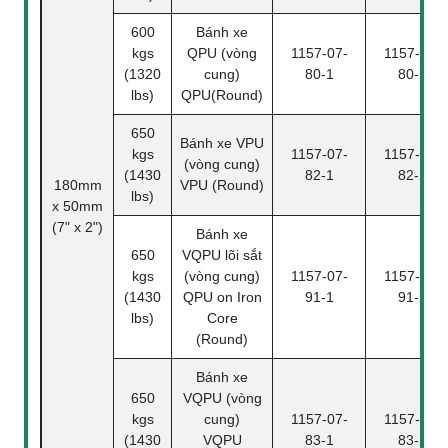
600
Bánh xe
kgs
QPU (vòng
1157-07-
1157-07-
(1320
cung)
80-1
80-2
lbs)
QPU(Round)
650
Bánh xe VPU
kgs
1157-07-
1157-07-
(vòng cung)
(1430
82-1
82-2
180mm
VPU (Round)
lbs)
x 50mm
(7" x 2")
Bánh xe
650
VQPU lõi sắt
kgs
(vòng cung)
1157-07-
1157-07-
(1430
QPU on Iron
91-1
91-2
lbs)
Core
(Round)
Bánh xe
650
VQPU (vòng
kgs
cung)
1157-07-
1157-07-
(1430
VQPU
83-1
83-2