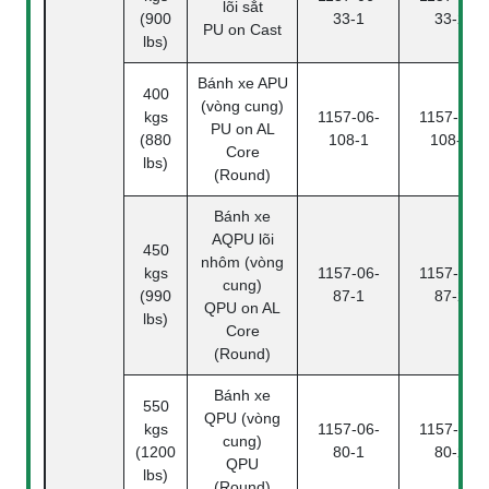
lõi sắt
(900
33-1
33-2
PU on Cast
lbs)
Bánh xe APU
400
(vòng cung)
kgs
1157-06-
1157-06-
PU on AL
(880
108-1
108-2
Core
lbs)
(Round)
Bánh xe
AQPU lõi
450
nhôm (vòng
kgs
1157-06-
1157-06-
cung)
(990
87-1
87-2
QPU on AL
lbs)
Core
(Round)
Bánh xe
550
QPU (vòng
kgs
1157-06-
1157-06-
cung)
(1200
80-1
80-2
QPU
lbs)
(Round)