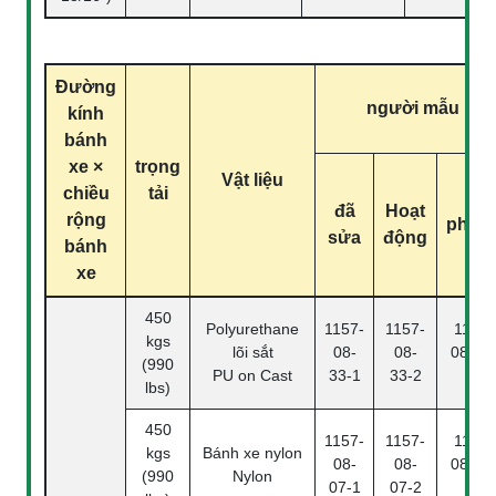
Đường
người mẫu
kính
bánh
xe ×
trọng
Vật liệu
chiều
tải
đã
Hoạt
rộng
phan
sửa
động
bánh
xe
450
Polyurethane
1157-
1157-
1157-
kgs
lõi sắt
08-
08-
08-33
(990
PU on Cast
33-1
33-2
4
lbs)
450
1157-
1157-
1157-
kgs
Bánh xe nylon
08-
08-
08-07
(990
Nylon
07-1
07-2
4