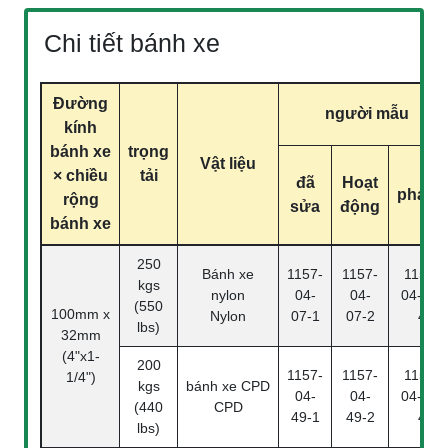
Chi tiết bánh xe
Đường
người mẫu
kính
bánh xe
trọng
Vật liệu
× chiều
tải
đã
Hoạt
phanh
rộng
sửa
động
bánh xe
250
Bánh xe
1157-
1157-
1157-
kgs
nylon
04-
04-
04-07-
(550
100mm x
Nylon
07-1
07-2
4
lbs)
32mm
(4"x1-
200
1157-
1157-
1157-
1/4")
kgs
bánh xe CPD
04-
04-
04-49-
(440
CPD
49-1
49-2
4
lbs)