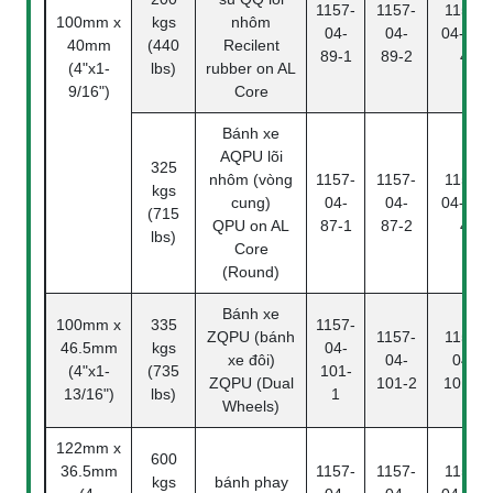
1157-
1157-
1157-
100mm x
kgs
nhôm
04-
04-
04-89-
40mm
(440
Recilent
89-1
89-2
4
(4"x1-
lbs)
rubber on AL
9/16")
Core
Bánh xe
AQPU lõi
325
nhôm (vòng
1157-
1157-
1157-
kgs
cung)
04-
04-
04-87-
(715
QPU on AL
87-1
87-2
4
lbs)
Core
(Round)
Bánh xe
100mm x
335
1157-
ZQPU (bánh
1157-
1157-
46.5mm
kgs
04-
xe đôi)
04-
04-
(4"x1-
(735
101-
ZQPU (Dual
101-2
101-4
13/16")
lbs)
1
Wheels)
122mm x
600
36.5mm
1157-
1157-
1157-
kgs
bánh phay