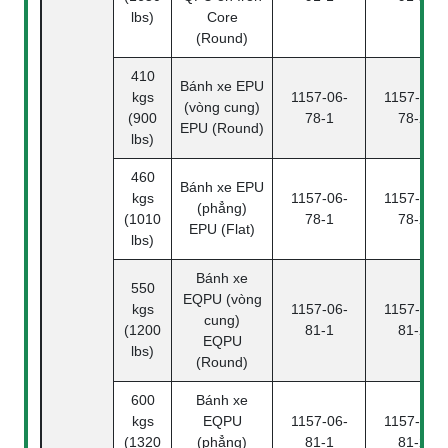
lbs)
Core
(Round)
410
Bánh xe EPU
kgs
1157-06-
1157-06-
(vòng cung)
(900
78-1
78-2
EPU (Round)
lbs)
460
Bánh xe EPU
kgs
1157-06-
1157-06-
(phẳng)
(1010
78-1
78-2
EPU (Flat)
lbs)
Bánh xe
550
EQPU (vòng
kgs
1157-06-
1157-06-
cung)
(1200
81-1
81-2
EQPU
lbs)
(Round)
600
Bánh xe
kgs
EQPU
1157-06-
1157-06-
(1320
(phẳng)
81-1
81-2