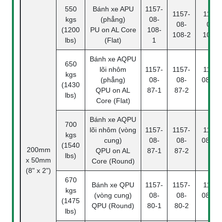
550
Bánh xe APU
1157-
1157-
1157-
kgs
(phẳng)
08-
08-
08-
(1200
PU on AL Core
108-
108-2
108-4
lbs)
(Flat)
1
Bánh xe AQPU
650
lõi nhôm
1157-
1157-
1157-
kgs
(phẳng)
08-
08-
08-87
(1430
QPU on AL
87-1
87-2
4
lbs)
Core (Flat)
Bánh xe AQPU
700
lõi nhôm (vòng
1157-
1157-
1157-
kgs
cung)
08-
08-
08-87
(1540
200mm
QPU on AL
87-1
87-2
4
lbs)
x 50mm
Core (Round)
(8" x 2")
670
Bánh xe QPU
1157-
1157-
1157-
kgs
(vòng cung)
08-
08-
08-80
(1475
QPU (Round)
80-1
80-2
4
lbs)