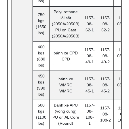
lbs)
Polyurethane
750
lõi sắt
1157-
1157-
1157-
kgs
(2050A/2050B)
08-
08-
08-62
(1650
PU on Cast
62-1
62-2
4
lbs)
(2050A/2050B)
400
1157-
1157-
1157-
kgs
bánh xe CPD
08-
08-
08-49
(880
CPD
49-1
49-2
4
lbs)
450
bánh xe
1157-
1157-
1157-
kgs
WMRC
08-
08-
08-45
(990
WMRC
45-1
45-2
4
lbs)
500
Bánh xe APU
1157-
1157-
1157-
kgs
(vòng cung)
08-
08-
08-
(1100
PU on AL Core
108-
108-2
108-4
lbs)
(Round)
1