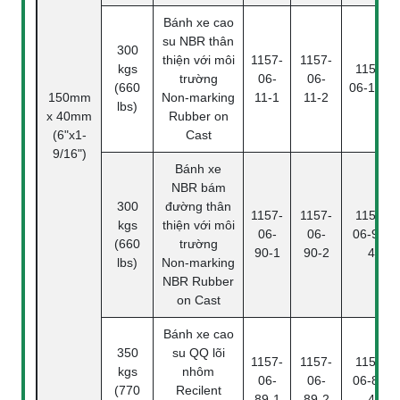
Bánh xe cao
su NBR thân
300
thiện với môi
1157-
1157-
kgs
1157-
trường
06-
06-
(660
06-11-4
150mm
Non-marking
11-1
11-2
lbs)
x 40mm
Rubber on
(6"x1-
Cast
9/16")
Bánh xe
NBR bám
300
đường thân
1157-
1157-
1157-
kgs
thiện với môi
06-
06-
06-90-
(660
trường
90-1
90-2
4
lbs)
Non-marking
NBR Rubber
on Cast
Bánh xe cao
350
su QQ lõi
1157-
1157-
1157-
kgs
nhôm
06-
06-
06-89-
(770
Recilent
89-1
89-2
4