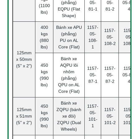
(phẳng)
05-
05-
05-81-
(1100
EQPU (Flat
81-1
81-2
4
lbs)
Shape)
400
Bánh xe APU
1157-
1157-
1157-
kgs
(phẳng)
05-
05-
05-
(880
PU on AL
108-
108-2
108-4
lbs)
Core (Flat)
1
125mm
Bánh xe
x 50mm
450
AQPU lõi
(5" x 2")
1157-
1157-
1157-
kgs
nhôm
05-
05-
05-87-
(990
(phẳng)
87-1
87-2
4
lbs)
QPU on AL
Core (Flat)
Bánh xe
450
1157-
125mm
ZQPU (bánh
1157-
1157-
kgs
05-
x 51mm
xe đôi)
05-
05-
(990
101-
(5" x 2")
ZQPU (Dual
101-2
101-4
lbs)
1
Wheels)