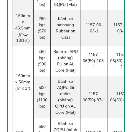
lbs)
EQPU (Flat)
150mm
260
bánh xe
x
kgs
samsung
1157-06-
1157-06-
45.5mm
(570
Rubber on
03-1
03-2
(6"x1-
lbs)
Cast
13/16")
450
Bánh xe APU
1157-
1157-
kgs
(phẳng)
06(50)-108-
06(50)-108
(990
PU on AL
1
2
lbs)
Core (Flat)
150mm
Bánh xe
x 50mm
500
AQPU lõi
(6" x 2")
kgs
nhôm
1157-
1157-
(1100
(phẳng)
06(50)-87-1
06(50)-87-
lbs)
QPU on AL
Core (Flat)
Bánh xe
550
ZQPU (bánh