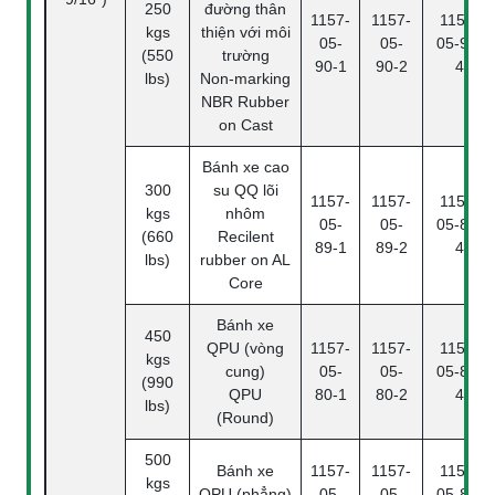
250
đường thân
1157-
1157-
1157-
kgs
thiện với môi
05-
05-
05-90-
(550
trường
90-1
90-2
4
lbs)
Non-marking
NBR Rubber
on Cast
Bánh xe cao
300
su QQ lõi
1157-
1157-
1157-
kgs
nhôm
05-
05-
05-89-
(660
Recilent
89-1
89-2
4
lbs)
rubber on AL
Core
Bánh xe
450
QPU (vòng
1157-
1157-
1157-
kgs
cung)
05-
05-
05-80-
(990
QPU
80-1
80-2
4
lbs)
(Round)
500
Bánh xe
1157-
1157-
1157-
kgs
QPU (phẳng)
05-
05-
05-80-