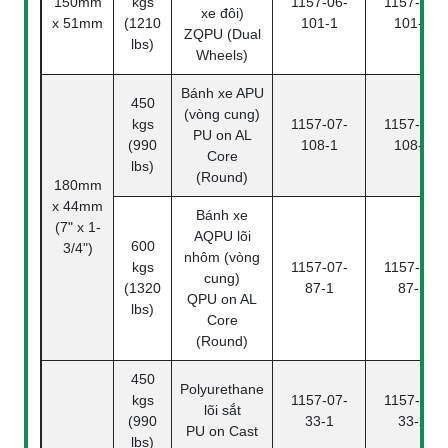
150mm
kgs
1157-06-
1157-06-
xe đôi)
x 51mm
(1210
101-1
101-2
ZQPU (Dual
lbs)
Wheels)
Bánh xe APU
450
(vòng cung)
kgs
1157-07-
1157-07-
PU on AL
(990
108-1
108-2
Core
lbs)
(Round)
180mm
x 44mm
Bánh xe
(7" x 1-
AQPU lõi
600
3/4")
nhôm (vòng
kgs
1157-07-
1157-07-
cung)
(1320
87-1
87-2
QPU on AL
lbs)
Core
(Round)
450
Polyurethane
kgs
1157-07-
1157-07-
lõi sắt
(990
33-1
33-2
PU on Cast
lbs)