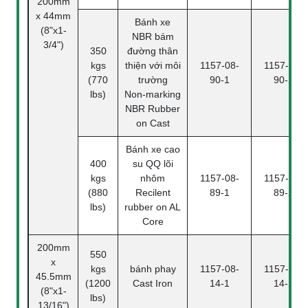
200mm
x 44mm
Bánh xe
(8"x1-
NBR bám
3/4")
350
đường thân
kgs
thiện với môi
1157-08-
1157-08-
(770
trường
90-1
90-2
lbs)
Non-marking
NBR Rubber
on Cast
Bánh xe cao
400
su QQ lõi
kgs
nhôm
1157-08-
1157-08-
(880
Recilent
89-1
89-2
lbs)
rubber on AL
Core
200mm
550
x
kgs
bánh phay
1157-08-
1157-08-
45.5mm
(1200
Cast Iron
14-1
14-2
(8"x1-
lbs)
13/16")