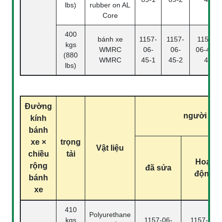
lbs)
rubber on AL
Core
400
bánh xe
1157-
1157-
1157-
kgs
WMRC
06-
06-
06-45-
(880
WMRC
45-1
45-2
4
lbs)
Đường
người mẫ
kính
bánh
xe ×
trọng
Vật liệu
chiều
tải
Hoạt
rộng
đã sửa
động
bánh
xe
410
Polyurethane
kgs
1157-06-
1157-06-