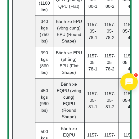
(1100
QPU (Flat)
80-1
80-2
4
lbs)
340
Bánh xe EPU
1157-
1157-
1157-
kgs
(vòng cung)
05-
05-
05-78-
(750
EPU (Round
78-1
78-2
4
lbs)
Shape)
390
Bánh xe EPU
1157-
1157-
1157-
kgs
(phẳng)
05-
05-
05-78-
(860
EPU (Flat
78-1
78-2
4
1
lbs)
Shape)
Bánh xe
450
EQPU (vòng
1157-
1157-
1157-
kgs
cung)
05-
05-
05-81-
(990
EQPU
81-1
81-2
4
lbs)
(Round
Shape)
Bánh xe
500
EQPU
1157-
1157-
1157-
kgs