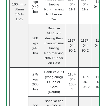
kgs
1157-
100mm x
trường
04-
04-
(440
04-11-4
38mm
Non-marking
11-1
11-2
lbs)
(4"x1-
Rubber on
1/2")
Cast
Bánh xe
NBR bám
200
đường thân
1157-
1157-
1157-
kgs
thiện với môi
04-
04-
04-90-
(440
trường
90-1
90-2
4
lbs)
Non-marking
NBR Rubber
on Cast
Bánh xe APU
275
1157-
(vòng cung)
1157-
1157-
kgs
04-
PU on AL
04-
04-
(600
108-
Core
108-2
108-4
lbs)
1
(Round)
Bánh xe cao
200
su QQ lõi