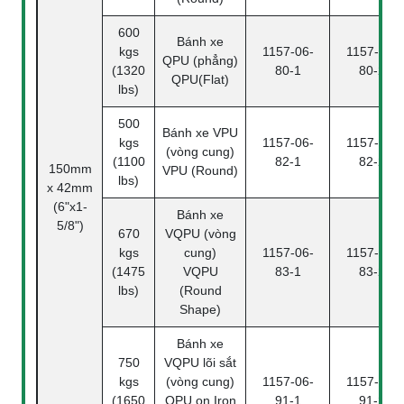
600
Bánh xe
kgs
1157-06-
1157-06-
QPU (phẳng)
(1320
80-1
80-2
QPU(Flat)
lbs)
500
Bánh xe VPU
kgs
1157-06-
1157-06-
(vòng cung)
(1100
82-1
82-2
150mm
VPU (Round)
lbs)
x 42mm
(6"x1-
Bánh xe
5/8")
670
VQPU (vòng
kgs
cung)
1157-06-
1157-06-
(1475
VQPU
83-1
83-2
lbs)
(Round
Shape)
Bánh xe
750
VQPU lõi sắt
kgs
(vòng cung)
1157-06-
1157-06-
(1650
QPU on Iron
91-1
91-2