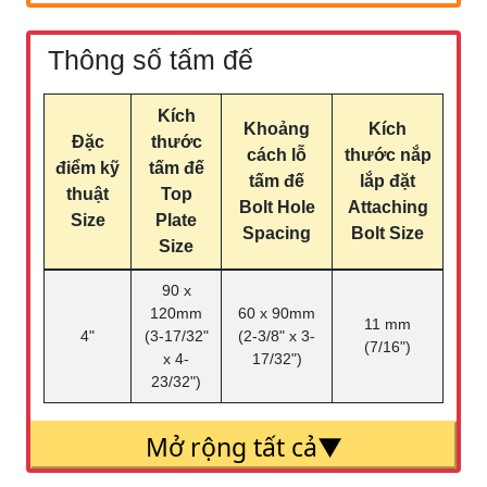
Thông số tấm đế
Kích
Khoảng
Kích
Đặc
thước
cách lỗ
thước nắp
điểm kỹ
tấm đế
tấm đế
lắp đặt
thuật
Top
Bolt Hole
Attaching
Size
Plate
Spacing
Bolt Size
Size
90 x
120mm
60 x 90mm
11 mm
4"
(3-17/32"
(2-3/8" x 3-
(7/16")
x 4-
17/32")
23/32")