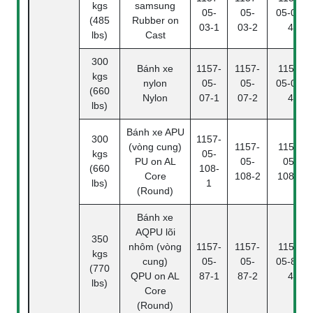
kgs
samsung
05-
05-
05-03-
(485
Rubber on
03-1
03-2
4
lbs)
Cast
300
Bánh xe
1157-
1157-
1157-
kgs
nylon
05-
05-
05-07-
(660
Nylon
07-1
07-2
4
lbs)
Bánh xe APU
300
1157-
(vòng cung)
1157-
1157-
kgs
05-
PU on AL
05-
05-
(660
108-
Core
108-2
108-4
lbs)
1
(Round)
Bánh xe
AQPU lõi
350
nhôm (vòng
1157-
1157-
1157-
kgs
cung)
05-
05-
05-87-
(770
QPU on AL
87-1
87-2
4
lbs)
Core
(Round)