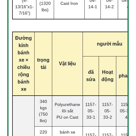
(4-
04-
04-
04-14-
(1320
Cast Iron
13/16"x1-
14-1
14-2
4
lbs)
7/16")
Đường
người mẫu
kính
bánh
xe ×
trọng
Vật liệu
chiều
tải
đã
Hoạt
rộng
phanh
sửa
động
bánh
xe
340
Polyurethane
1157-
1157-
1157-
kgs
lõi sắt
05-
05-
05-33-
(750
PU on Cast
33-1
33-2
4
lbs)
220
bánh xe
1157-
1157-
1157-