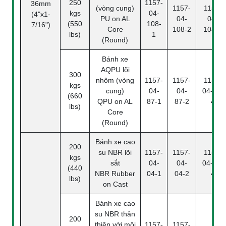
250
1157-
36mm
(vòng cung)
1157-
1157-
kgs
04-
(4"x1-
PU on AL
04-
04-
(550
108-
7/16")
Core
108-2
108-4
lbs)
1
(Round)
Bánh xe
AQPU lõi
300
nhôm (vòng
1157-
1157-
1157-
kgs
cung)
04-
04-
04-87-
(660
QPU on AL
87-1
87-2
4
lbs)
Core
(Round)
Bánh xe cao
200
su NBR lõi
1157-
1157-
1157-
kgs
sắt
04-
04-
04-04-
(440
NBR Rubber
04-1
04-2
4
lbs)
on Cast
Bánh xe cao
su NBR thân
200
thiện với môi
1157-
1157-