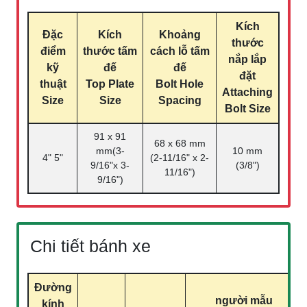
Kích
Đặc
Kích
Khoảng
thước
điểm
thước tấm
cách lỗ tấm
nắp lắp
kỹ
đế
đế
đặt
thuật
Top Plate
Bolt Hole
Attaching
Size
Size
Spacing
Bolt Size
91 x 91
68 x 68 mm
mm(3-
10 mm
4" 5"
(2-11/16" x 2-
9/16"x 3-
(3/8")
11/16")
9/16")
Chi tiết bánh xe
Đường
người mẫu
kính