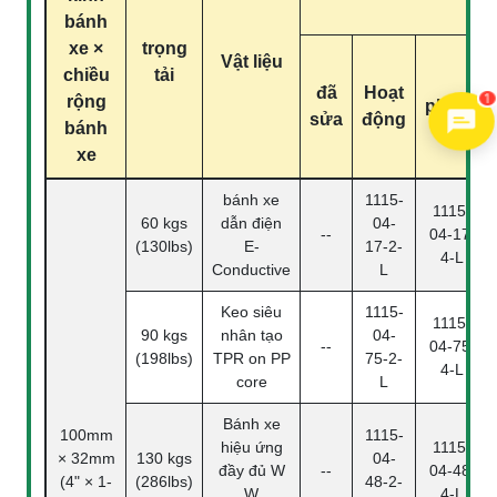
bánh
xe ×
trọng
Vật liệu
chiều
tải
đã
Hoạt
1
rộng
phanh
sửa
động
bánh
xe
bánh xe
1115-
1115-
60 kgs
dẫn điện
04-
--
04-17-
(130lbs)
E-
17-2-
4-L
Conductive
L
Keo siêu
1115-
1115-
90 kgs
nhân tạo
04-
--
04-75-
(198lbs)
TPR on PP
75-2-
4-L
core
L
Bánh xe
100mm
1115-
hiệu ứng
1115-
× 32mm
130 kgs
04-
đầy đủ W
--
04-48-
(4" × 1-
(286lbs)
48-2-
W
4-L