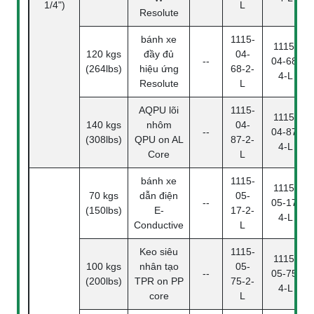
1/4")
L
Resolute
bánh xe
1115-
1115-
120 kgs
đầy đủ
04-
--
04-68-
(264lbs)
hiệu ứng
68-2-
4-L
Resolute
L
AQPU lõi
1115-
1115-
140 kgs
nhôm
04-
--
04-87-
(308lbs)
QPU on AL
87-2-
4-L
Core
L
bánh xe
1115-
1115-
70 kgs
dẫn điện
05-
--
05-17-
(150lbs)
E-
17-2-
4-L
Conductive
L
Keo siêu
1115-
1115-
100 kgs
nhân tạo
05-
--
05-75-
(200lbs)
TPR on PP
75-2-
4-L
core
L