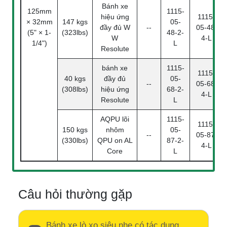
Bánh xe
125mm
1115-
hiệu ứng
1115-
× 32mm
147 kgs
05-
đầy đủ W
--
05-48-
(5" × 1-
(323lbs)
48-2-
W
4-L
1/4")
L
Resolute
bánh xe
1115-
1115-
40 kgs
đầy đủ
05-
--
05-68-
(308lbs)
hiệu ứng
68-2-
4-L
Resolute
L
AQPU lõi
1115-
1115-
150 kgs
nhôm
05-
--
05-87-
(330lbs)
QPU on AL
87-2-
4-L
Core
L
Câu hỏi thường gặp
Bánh xe lò xo siêu nhẹ có tác dụng