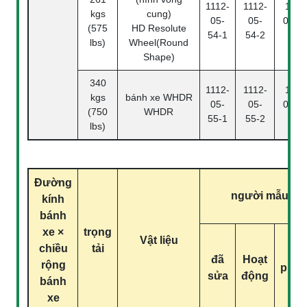
1112-
1112-
1112
kgs
cung)
05-
05-
05-54
(575
HD Resolute
54-1
54-2
4
lbs)
Wheel(Round
Shape)
340
1112-
1112-
1112
kgs
bánh xe WHDR
05-
05-
05-55
(750
WHDR
55-1
55-2
4
lbs)
Đường
người mẫu
kính
bánh
xe ×
trọng
Vật liệu
chiều
tải
đã
Hoạt
rộng
pha
sửa
động
bánh
xe