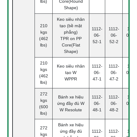
lbs)
Core(Round
Shape)
Keo siêu nhân
210
tạo (bề mặt
1112-
1112-
1112
kgs
phẳng)
06-
06-
06-52
(462
TPR on PP
52-1
52-2
4
lbs)
Core(Flat
Shape)
210
Keo siêu nhân
1112-
1112-
1112
kgs
tạo W
06-
06-
06-47
(462
WPPR
47-1
47-2
4
lbs)
272
Bánh xe hiệu
1112-
1112-
1112
kgs
ứng đầy đủ W
06-
06-
06-48
(600
W Resolute
48-1
48-2
4
lbs)
Bánh xe hiệu
272
ứng đầy đủ
1112-
1112-
1112
kgs