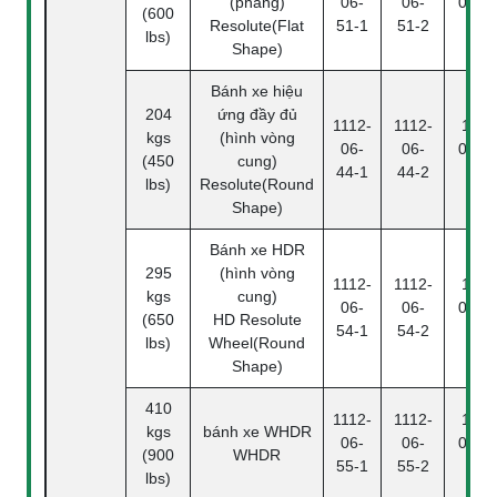
(phẳng)
06-
06-
06-51
(600
Resolute(Flat
51-1
51-2
4
lbs)
Shape)
Bánh xe hiệu
204
ứng đầy đủ
1112-
1112-
1112
kgs
(hình vòng
06-
06-
06-44
(450
cung)
44-1
44-2
4
lbs)
Resolute(Round
Shape)
Bánh xe HDR
295
(hình vòng
1112-
1112-
1112
kgs
cung)
06-
06-
06-54
(650
HD Resolute
54-1
54-2
4
lbs)
Wheel(Round
Shape)
410
1112-
1112-
1112
kgs
bánh xe WHDR
06-
06-
06-55
(900
WHDR
55-1
55-2
4
lbs)