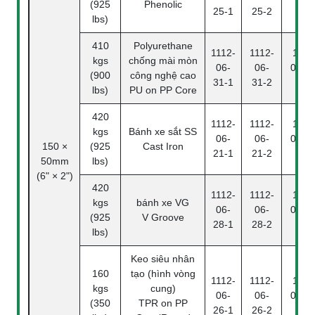
(925
Phenolic
25-1
25-2
4
lbs)
410
Polyurethane
1112-
1112-
1112
kgs
chống mài mòn
06-
06-
06-31
(900
công nghệ cao
31-1
31-2
4
lbs)
PU on PP Core
420
1112-
1112-
1112
kgs
Bánh xe sắt SS
06-
06-
06-21
150 ×
(925
Cast Iron
21-1
21-2
4
50mm
lbs)
(6" × 2")
420
1112-
1112-
1112
kgs
bánh xe VG
06-
06-
06-28
(925
V Groove
28-1
28-2
4
lbs)
Keo siêu nhân
160
tạo (hình vòng
1112-
1112-
1112
kgs
cung)
06-
06-
06-26
(350
TPR on PP
26-1
26-2
4