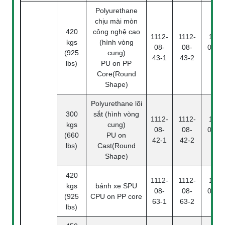
Polyurethane
chịu mài mòn
420
công nghệ cao
1112-
1112-
1112
kgs
(hình vòng
08-
08-
08-43
(925
cung)
43-1
43-2
4
lbs)
PU on PP
Core(Round
Shape)
Polyurethane lõi
300
sắt (hình vòng
1112-
1112-
1112
kgs
cung)
08-
08-
08-42
(660
PU on
42-1
42-2
4
lbs)
Cast(Round
Shape)
420
1112-
1112-
1112
kgs
bánh xe SPU
08-
08-
08-63
(925
CPU on PP core
63-1
63-2
4
lbs)