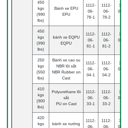
450
1112-
1112-
1112
kgs
Bánh xe EPU
06-
06-
06-78
(990
EPU
78-1
78-2
4
lbs)
450
1112-
1112-
1112
kgs
bánh xe EQPU
06-
06-
06-81
(990
EQPU
81-1
81-2
4
lbs)
250
Bánh xe cao su
1112-
1112-
1112
kgs
NBR lõi sắt
06-
06-
06-04
(550
NBR Rubber on
04-1
04-2
4
lbs)
Cast
410
Polyurethane lõi
1112-
1112-
1112
kgs
sắt
06-
06-
06-33
(900
PU on Cast
33-1
33-2
4
lbs)
420
1112-
1112-
1112
kgs
bánh xe nướng
06-
06-
06-25