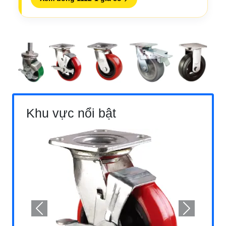
Khu vực nổi bật
Previous
Next