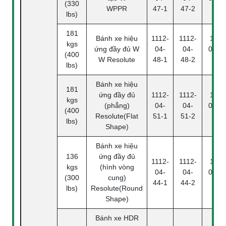
(330
WPPR
47-1
47-2
4
lbs)
181
Bánh xe hiệu
1112-
1112-
1112
kgs
ứng đầy đủ W
04-
04-
04-48
(400
W Resolute
48-1
48-2
4
lbs)
Bánh xe hiệu
181
ứng đầy đủ
1112-
1112-
1112
kgs
(phẳng)
04-
04-
04-51
(400
Resolute(Flat
51-1
51-2
4
lbs)
Shape)
Bánh xe hiệu
136
ứng đầy đủ
1112-
1112-
1112
kgs
(hình vòng
04-
04-
04-44
(300
cung)
44-1
44-2
4
lbs)
Resolute(Round
Shape)
Bánh xe HDR