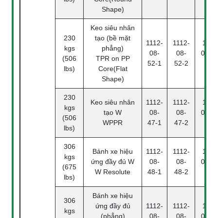
Shape)
Keo siêu nhân
230
tạo (bề mặt
1112-
1112-
1112
kgs
phẳng)
08-
08-
08-52
(506
TPR on PP
52-1
52-2
4
lbs)
Core(Flat
Shape)
230
Keo siêu nhân
1112-
1112-
1112
kgs
tạo W
08-
08-
08-47
(506
WPPR
47-1
47-2
4
lbs)
306
Bánh xe hiệu
1112-
1112-
1112
kgs
ứng đầy đủ W
08-
08-
08-48
(675
W Resolute
48-1
48-2
4
lbs)
Bánh xe hiệu
306
ứng đầy đủ
1112-
1112-
1112
kgs
(phẳng)
08-
08-
08-51