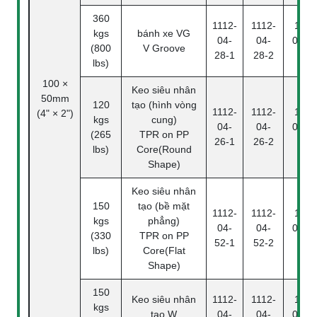
360
1112-
1112-
1112
kgs
bánh xe VG
04-
04-
04-28
(800
V Groove
28-1
28-2
4
lbs)
100 ×
Keo siêu nhân
50mm
120
tạo (hình vòng
1112-
1112-
1112
(4" × 2")
kgs
cung)
04-
04-
04-26
(265
TPR on PP
26-1
26-2
4
lbs)
Core(Round
Shape)
Keo siêu nhân
150
tạo (bề mặt
1112-
1112-
1112
kgs
phẳng)
04-
04-
04-52
(330
TPR on PP
52-1
52-2
4
lbs)
Core(Flat
Shape)
150
Keo siêu nhân
1112-
1112-
1112
kgs
tạo W
04-
04-
04-47