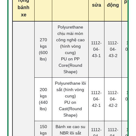
rộng
pha
sửa
động
bánh
xe
Polyurethane
chịu mài mòn
270
công nghệ cao
1112-
1112-
1112
kgs
(hình vòng
04-
04-
04-43
(600
cung)
43-1
43-2
4
lbs)
PU on PP
Core(Round
Shape)
Polyurethane lõi
200
sắt (hình vòng
1112-
1112-
1112
kgs
cung)
04-
04-
04-42
(440
PU on
42-1
42-2
4
lbs)
Cast(Round
Shape)
150
Bánh xe cao su
1112-
1112-
1112
kgs
NBR lõi sắt