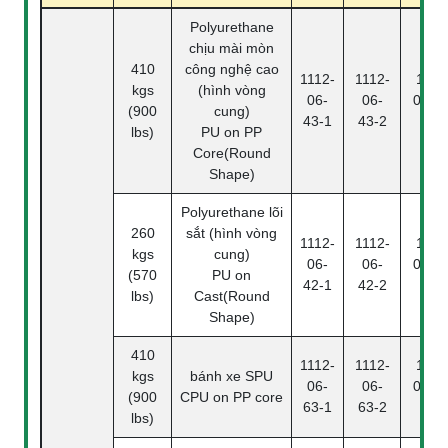
Polyurethane
chịu mài mòn
410
công nghệ cao
1112-
1112-
1112
kgs
(hình vòng
06-
06-
06-43
(900
cung)
43-1
43-2
4
lbs)
PU on PP
Core(Round
Shape)
Polyurethane lõi
260
sắt (hình vòng
1112-
1112-
1112
kgs
cung)
06-
06-
06-42
(570
PU on
42-1
42-2
4
lbs)
Cast(Round
Shape)
410
1112-
1112-
1112
kgs
bánh xe SPU
06-
06-
06-63
(900
CPU on PP core
63-1
63-2
4
lbs)