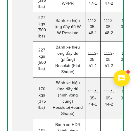
(396
WPPR
47-1
47-2
4
lbs)
227
Bánh xe hiệu
1112-
1112-
1112
kgs
ứng đầy đủ W
05-
05-
05-48
(500
W Resolute
48-1
48-2
4
lbs)
Bánh xe hiệu
227
ứng đầy đủ
1112-
1112-
1112
kgs
(phẳng)
05-
05-
05-51
(500
1
Resolute(Flat
51-1
51-2
4
lbs)
Shape)
Bánh xe hiệu
170
ứng đầy đủ
1112-
1112-
1112
kgs
(hình vòng
05-
05-
05-44
(375
cung)
44-1
44-2
4
lbs)
Resolute(Round
Shape)
Bánh xe HDR
261
(hình vòng