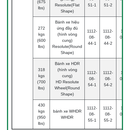
(675
Resolute(Flat
51-1
51-2
4
lbs)
Shape)
Bánh xe hiệu
272
ứng đầy đủ
1112-
1112-
1112
kgs
(hình vòng
08-
08-
08-44
(600
cung)
44-1
44-2
4
lbs)
Resolute(Round
Shape)
Bánh xe HDR
318
(hình vòng
1112-
1112-
1112
kgs
cung)
08-
08-
08-54
(700
HD Resolute
54-1
54-2
4
lbs)
Wheel(Round
Shape)
430
1112-
1112-
1112
kgs
bánh xe WHDR
08-
08-
08-55
(950
WHDR
55-1
55-2
4
lbs)