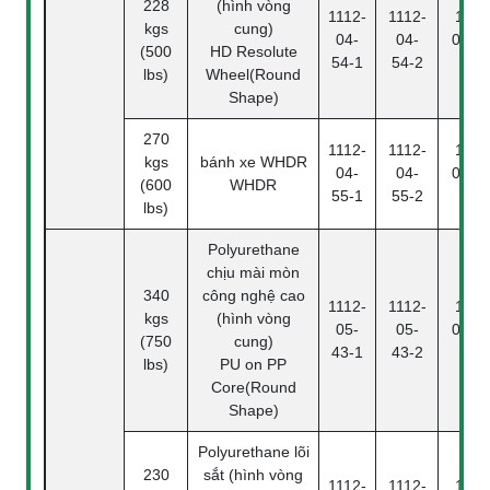
228
(hình vòng
1112-
1112-
1112
kgs
cung)
04-
04-
04-54
(500
HD Resolute
54-1
54-2
4
lbs)
Wheel(Round
Shape)
270
1112-
1112-
1112
kgs
bánh xe WHDR
04-
04-
04-55
(600
WHDR
55-1
55-2
4
lbs)
Polyurethane
chịu mài mòn
340
công nghệ cao
1112-
1112-
1112
kgs
(hình vòng
05-
05-
05-43
(750
cung)
43-1
43-2
4
lbs)
PU on PP
Core(Round
Shape)
Polyurethane lõi
230
sắt (hình vòng
1112-
1112-
1112