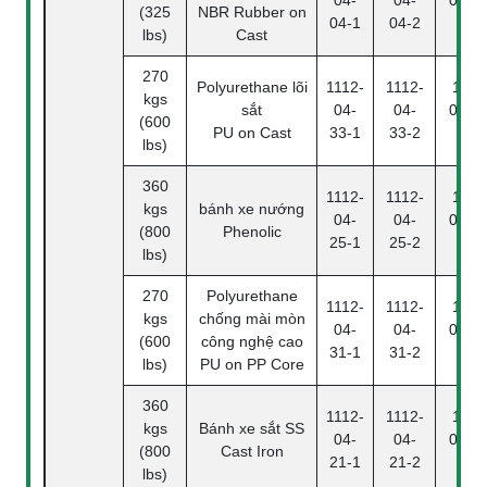
04-
04-
04-04
(325
NBR Rubber on
04-1
04-2
4
lbs)
Cast
270
Polyurethane lõi
1112-
1112-
1112
kgs
sắt
04-
04-
04-33
(600
PU on Cast
33-1
33-2
4
lbs)
360
1112-
1112-
1112
kgs
bánh xe nướng
04-
04-
04-25
(800
Phenolic
25-1
25-2
4
lbs)
270
Polyurethane
1112-
1112-
1112
kgs
chống mài mòn
04-
04-
04-31
(600
công nghệ cao
31-1
31-2
4
lbs)
PU on PP Core
360
1112-
1112-
1112
kgs
Bánh xe sắt SS
04-
04-
04-21
(800
Cast Iron
21-1
21-2
4
lbs)