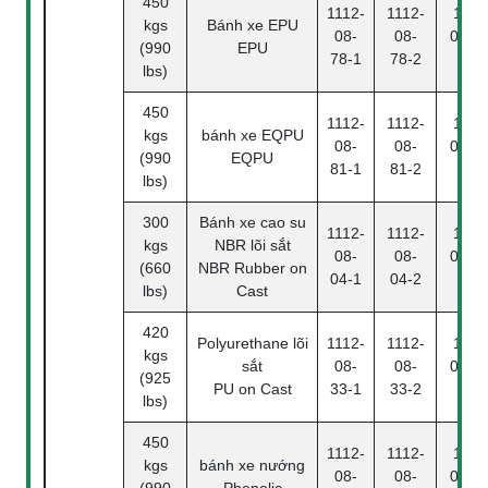
450
1112-
1112-
1112
kgs
Bánh xe EPU
08-
08-
08-78
(990
EPU
78-1
78-2
4
lbs)
450
1112-
1112-
1112
kgs
bánh xe EQPU
08-
08-
08-81
(990
EQPU
81-1
81-2
4
lbs)
300
Bánh xe cao su
1112-
1112-
1112
kgs
NBR lõi sắt
08-
08-
08-04
(660
NBR Rubber on
04-1
04-2
4
lbs)
Cast
420
Polyurethane lõi
1112-
1112-
1112
kgs
sắt
08-
08-
08-33
(925
PU on Cast
33-1
33-2
4
lbs)
450
1112-
1112-
1112
kgs
bánh xe nướng
08-
08-
08-25