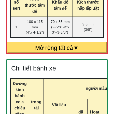
số
Khẩu độ
Kích thước
thước tấm
seri
tấm đế
nắp lắp đặt
đế
100 x 115
70 x 85 mm
9.5mm
1
mm
(2-5/8"~3"x
(3/8")
(4"x 4-1/2")
3"~3-5/8")
Chi tiết bánh xe
Đường
người mẫu
kính
bánh
xe ×
trọng
Vật liệu
chiều
tải
đã
Hoạt