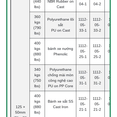
(440
NBR Rubber on
04-1
04-2
4
lbs)
Cast
360
Polyurethane lõi
1112-
1112-
1112
kgs
sắt
05-
05-
05-33
(790
PU on Cast
33-1
33-2
4
lbs)
400
1112-
1112-
1112
kgs
bánh xe nướng
05-
05-
05-25
(880
Phenolic
25-1
25-2
4
lbs)
340
Polyurethane
1112-
1112-
1112
kgs
chống mài mòn
05-
05-
05-31
(750
công nghệ cao
31-1
31-2
4
lbs)
PU on PP Core
400
1112-
1112-
1112
kgs
Bánh xe sắt SS
05-
05-
05-21
125 ×
(880
Cast Iron
21-1
21-2
4
50mm
lbs)