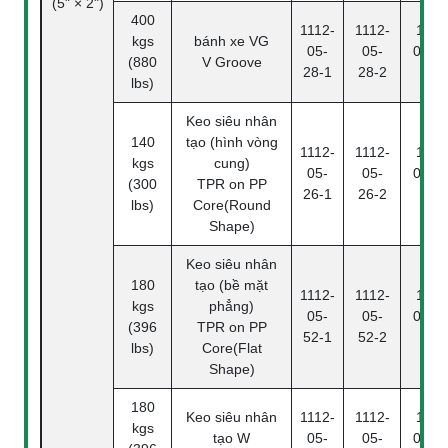
(5" × 2")
400
1112-
1112-
1112
kgs
bánh xe VG
05-
05-
05-28
(880
V Groove
28-1
28-2
4
lbs)
Keo siêu nhân
140
tạo (hình vòng
1112-
1112-
1112
kgs
cung)
05-
05-
05-26
(300
TPR on PP
26-1
26-2
4
lbs)
Core(Round
Shape)
Keo siêu nhân
180
tạo (bề mặt
1112-
1112-
1112
kgs
phẳng)
05-
05-
05-52
(396
TPR on PP
52-1
52-2
4
lbs)
Core(Flat
Shape)
180
Keo siêu nhân
1112-
1112-
1112
kgs
tạo W
05-
05-
05-47