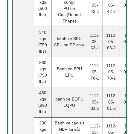
kgs
cung)
05-
05-
05-42
(500
PU on
42-1
42-2
4
lbs)
Cast(Round
Shape)
340
1112-
1112-
1112
kgs
bánh xe SPU
05-
05-
05-63
(750
CPU on PP core
63-1
63-2
4
lbs)
360
1112-
1112-
1112
kgs
Bánh xe EPU
05-
05-
05-78
(790
EPU
78-1
78-2
4
lbs)
450
1112-
1112-
1112
kgs
bánh xe EQPU
05-
05-
05-81
(990
EQPU
81-1
81-2
4
lbs)
200
Bánh xe cao su
1112-
1112-
1112
kgs
NBR lõi sắt
05-
05-
05-04