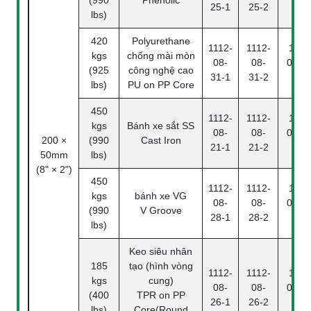
(990
Phenolic
25-1
25-2
4
lbs)
420
Polyurethane
1112-
1112-
1112
kgs
chống mài mòn
08-
08-
08-31
(925
công nghệ cao
31-1
31-2
4
lbs)
PU on PP Core
450
1112-
1112-
1112
kgs
Bánh xe sắt SS
08-
08-
08-21
200 ×
(990
Cast Iron
21-1
21-2
4
50mm
lbs)
(8" × 2")
450
1112-
1112-
1112
kgs
bánh xe VG
08-
08-
08-28
(990
V Groove
28-1
28-2
4
lbs)
Keo siêu nhân
185
tạo (hình vòng
1112-
1112-
1112
kgs
cung)
08-
08-
08-26
(400
TPR on PP
26-1
26-2
4
lbs)
Core(Round