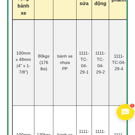
sửa
động
bánh
xe
q
100mm
1111-
1111-
80kgs
bánh xe
1111-
x 48mm
TC-
TC-
(176
nhựa
TC-04-
(4" x 1-
04-
04-
lbs)
PP
29-4
7/8")
29-1
29-2
B
1
1111-
1111-
100mm
130kgs
bánh xe
1111-