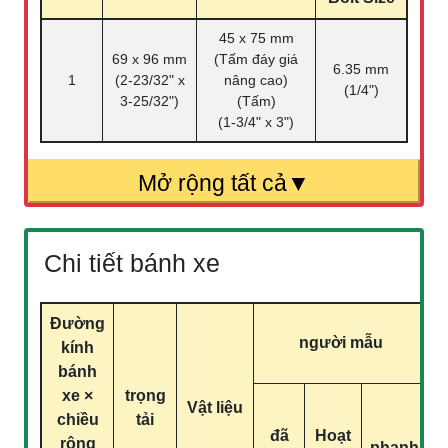
45 x 75 mm
69 x 96 mm
(Tấm đáy giá
6.35 mm
1
(2-23/32" x
nâng cao)
(1/4")
3-25/32")
(Tấm)
(1-3/4" x 3")
Chi tiết bánh xe
Đường
người mẫu
kính
bánh
xe ×
trọng
Vật liệu
chiều
tải
đã
Hoạt
rộng
phanh