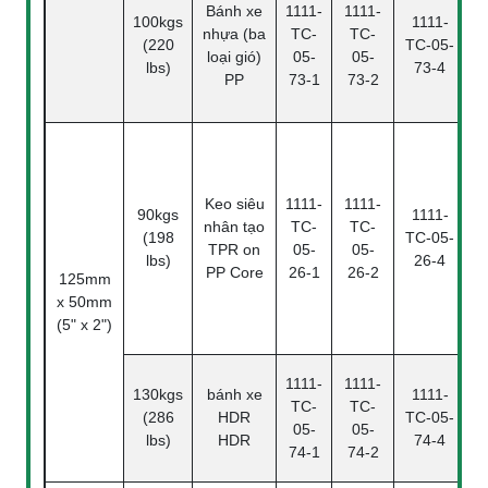
Bánh xe
1111-
1111-
100kgs
1111-
nhựa (ba
TC-
TC-
(220
TC-05-
loại gió)
05-
05-
lbs)
73-4
PP
73-1
73-2
B
Keo siêu
1111-
1111-
90kgs
1111-
nhân tạo
TC-
TC-
B
(198
TC-05-
TPR on
05-
05-
M
lbs)
26-4
PP Core
26-1
26-2
F
125mm
x 50mm
B
(5" x 2")
1111-
1111-
130kgs
bánh xe
1111-
TC-
TC-
(286
HDR
TC-05-
05-
05-
lbs)
HDR
74-4
74-1
74-2
B