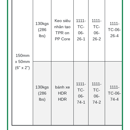
Keo siêu
1111-
1111-
130kgs
1111-
nhân tạo
TC-
TC-
(286
TC-06-
TPR on
06-
06-
lbs)
26-4
PP Core
26-1
26-2
B
150mm
x 50mm
(6" x 2")
1111-
1111-
130kgs
bánh xe
1111-
TC-
TC-
(286
HDR
TC-06-
06-
06-
lbs)
HDR
74-4
74-1
74-2
B