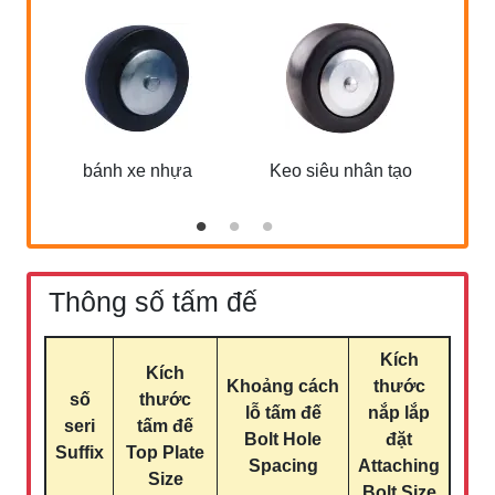
bánh xe nhựa
Keo siêu nhân tạo
Thông số tấm đế
Kích
Kích
Khoảng cách
thước
số
thước
lỗ tấm đế
nắp lắp
seri
tấm đế
Bolt Hole
đặt
Suffix
Top Plate
Spacing
Attaching
Size
Bolt Size